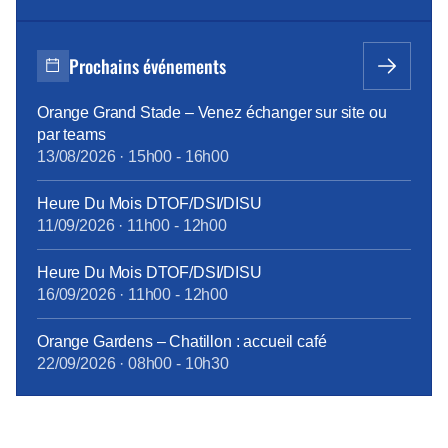
emploi, 515 heures pour la reconversion, et 90 heures
pour la création d’entreprise. Des ateliers en
présentiel ont été organisés pour aider les volontaires
Prochains événements
à développer leurs compétences, avec des
thématiques […]
Orange Grand Stade – Venez échanger sur site ou
par teams
13/08/2026
·
15h00
-
16h00
Heure Du Mois DTOF/DSI/DISU
11/09/2026
·
11h00
-
12h00
Heure Du Mois DTOF/DSI/DISU
16/09/2026
·
11h00
-
12h00
Orange Gardens – Chatillon : accueil café
22/09/2026
·
08h00
-
10h30