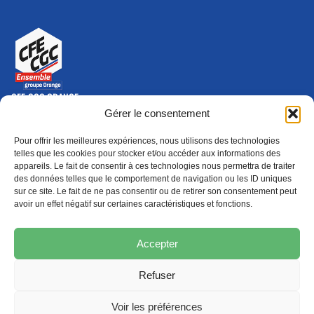
CFE-CGC ORANGE
10-12 rue Saint Amand, 75015 Paris Cedex 15
Gérer le consentement
(nouvelle fenêtre)
Nous contacter
Pour offrir les meilleures expériences, nous utilisons des technologies
01 46 79 28 74
telles que les cookies pour stocker et/ou accéder aux informations des
appareils. Le fait de consentir à ces technologies nous permettra de traiter
S'ABONNER
ADHÉRER
des données telles que le comportement de navigation ou les ID uniques
(NOUVELLE FENÊTRE)
sur ce site. Le fait de ne pas consentir ou de retirer son consentement peut
avoir un effet négatif sur certaines caractéristiques et fonctions.
Épargne
Formation
(nouvelle fenêtre)
(nouvelle fenêtre)
Accepter
Refuser
MENTIONS LÉGALES
PROTECTION DES DONNÉES
POLITIQUE DE COOKIES
Voir les préférences