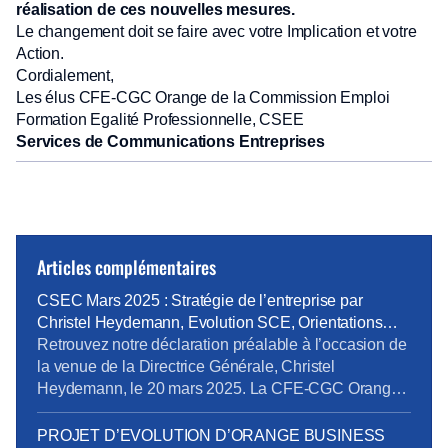
réalisation de ces nouvelles mesures.
Le changement doit se faire avec votre Implication et votre
Action.
Cordialement,
Les élus CFE-CGC Orange de la Commission Emploi
Formation Egalité Professionnelle, CSEE
Services de Communications Entreprises
Articles complémentaires
CSEC Mars 2025 : Stratégie de l’entreprise par
Christel Heydemann, Evolution SCE, Orientations
Orange Business
Retrouvez notre déclaration préalable à l’occasion de
la venue de la Directrice Générale, Christel
Heydemann, le 20 mars 2025. La CFE-CGC Orange
l’a interpellée sur plusieurs sujets issus de l’enquête
de la Commission Nationale de Prévention et de
PROJET D’EVOLUTION D’ORANGE BUSINESS