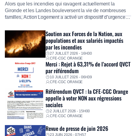
Alors que les incendies qui ravagent actuellement la
Gironde et les Landes bouleversent la vie de nombreuses
familles, Action Logement a activé un dispositif d’urgence
exceptionnel pour accompagner les salariés sinistrés.
Fidèle à sa mission d’utilité sociale, le Groupe mobilise
Soutien aux Forces de la Nation, aux
immédiatement ses équipes afin de proposer un diagnostic
populations et aux salariés impactés
personnalisé, des aides financières pour faire face aux
par les incendies
premières dépenses, […]
27 JUILLET 2026 - 16H30
CFE-CGC ORANGE
Merci : Rejet à 63,31% de l’accord QVCT
par référendum
10 JUILLET 2026 - 06H39
CFE-CGC ORANGE
Référendum QVCT : la CFE-CGC Orange
appelle à voter NON aux régressions
sociales
2 JUILLET 2026 - 15H00
CFE-CGC ORANGE
Revue de presse de juin 2026
23 JUIN 2026 - 07H57