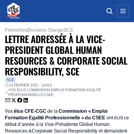
Périmètres
Divisions Orange
SCE
LETTRE ADRESSÉE À LA VICE-
PRESIDENT GLOBAL HUMAN
RESOURCES & CORPORATE SOCIAL
RESPONSIBILITY, SCE
SCE
14 FÉVRIER 2022 - 11H14
VOS ÉLUS COMMISSION EMPLOI FORMATION EGALITÉ
PROFESSIONNELLE CSEE
Envoyer par email (nouvelle fenêtre)
Partager sur Twitter (nouvelle fenêtre)
Partager sur Facebook (nouvelle fenêtre)
Partager sur LinkedIn (nouvelle fenêtre)
Vos
élus CFE-CGC
de la
Commission « Emploi
Formation Egalité Professionnelle » du CSEE
ont écrit ce
début d’année à la Vice-Présidente Global Human
Resources &Corporate Social Responsibility et demandent