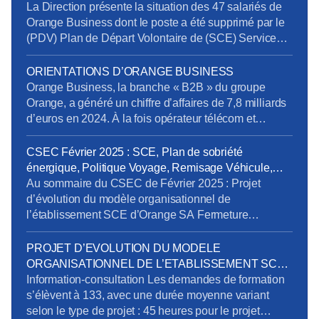
Sécurité (CNPS) : La situation de RPS et un suicide
La Direction présente la situation des 47 salariés de
reconnu en accident du travail La dégradation […]
Orange Business dont le poste a été supprimé par le
(PDV) Plan de Départ Volontaire de (SCE) Services
de Communication Entreprise) sans qu’ils aient été
volontaires. Rappelons en effet que la Direction s’était
ORIENTATIONS D’ORANGE BUSINESS
engagée à retrouver des postes pour tous les salariés
Orange Business, la branche « B2B » du groupe
impactés. Au 20 mars […]
Orange, a généré un chiffre d’affaires de 7,8 milliards
d’euros en 2024. À la fois opérateur télécom et
intégrateur numérique, elle sert une clientèle
mondiale via trois canaux : Entreprises France,
CSEC Février 2025 : SCE, Plan de sobriété
Grands Clients France et International. Ses services
énergique, Politique Voyage, Remisage Véhicule,
se répartissent en trois segments : Télécom, Digital et
Addictions
Au sommaire du CSEC de Février 2025 : Projet
Intégration. […]
d’évolution du modèle organisationnel de
l’établissement SCE d’Orange SA Fermeture
exceptionnelle de certains sites tertiaires dans le
cadre du plan de sobriété énergétique Mandatement
PROJET D’EVOLUTION DU MODELE
de la CPRPPST : Politique Voyage, Remisage
ORGANISATIONNEL DE L’ETABLISSEMENT SCE
Véhicule, Situation de la prévention de l’addiction au
D’ORANGE SA
Information-consultation Les demandes de formation
sein du groupe Orange Pour télécharger le […]
s’élèvent à 133, avec une durée moyenne variant
selon le type de projet : 45 heures pour le projet