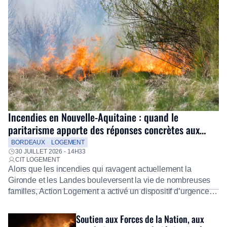
Incendies en Nouvelle-Aquitaine : quand le
paritarisme apporte des réponses concrètes aux
salariés
BORDEAUX
LOGEMENT
30 JUILLET 2026 - 14H33
CIT LOGEMENT
Alors que les incendies qui ravagent actuellement la
Gironde et les Landes bouleversent la vie de nombreuses
familles, Action Logement a activé un dispositif d’urgence
exceptionnel pour accompagner les salariés sinistrés.
Fidèle à sa mission d’utilité sociale, le Groupe mobilise
Soutien aux Forces de la Nation, aux
immédiatement ses équipes afin de proposer un diagnostic