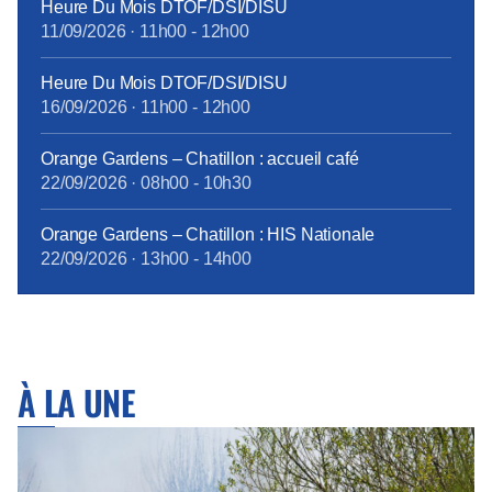
Heure Du Mois DTOF/DSI/DISU
introduite en février 2015. Cette différence de
11/09/2026
·
11h00
-
12h00
traitement touche à sa fin, grâce à la ténacité de la
CFE-CGC Orange : à compter du 1er janvier 2018,
Heure Du Mois DTOF/DSI/DISU
tous les personnels bénéficieront des mêmes
16/09/2026
·
11h00
-
12h00
garanties.
tract_complémentaire_santé_octobre2017.pdf
Orange Gardens – Chatillon : accueil café
22/09/2026
·
08h00
-
10h30
Orange Gardens – Chatillon : HIS Nationale
22/09/2026
·
13h00
-
14h00
À LA UNE