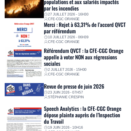
populations et aux salariés impactés
personnalisé, des aides financières pour faire face aux
par les incendies
premières dépenses, […]
27 JUILLET 2026 - 16H30
CFE-CGC ORANGE
Merci : Rejet à 63,31% de l’accord QVCT
par référendum
10 JUILLET 2026 - 06H39
CFE-CGC ORANGE
Référendum QVCT : la CFE-CGC Orange
appelle à voter NON aux régressions
sociales
2 JUILLET 2026 - 15H00
CFE-CGC ORANGE
Revue de presse de juin 2026
23 JUIN 2026 - 07H57
STÉPHANIE CRESPIN
Speech Analytics : la CFE-CGC Orange
dépose plainte auprès de l’Inspection
du Travail
19 JUIN 2026 - 10H16