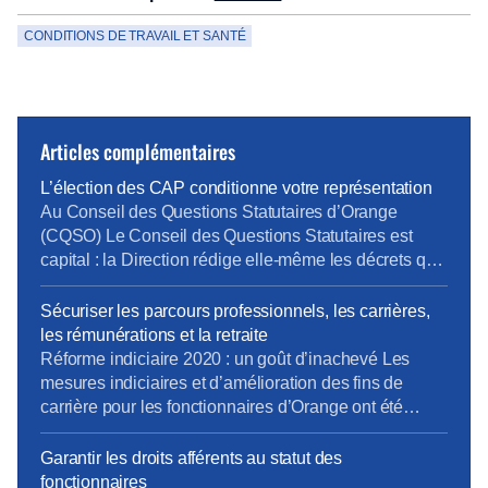
CONDITIONS DE TRAVAIL ET SANTÉ
Articles complémentaires
L’élection des CAP conditionne votre représentation
Au Conseil des Questions Statutaires d’Orange
(CQSO) Le Conseil des Questions Statutaires est
capital : la Direction rédige elle-même les décrets qui
s’appliquent aux fonctionnaires de l’entreprise, avant
validation par le Ministère. La CFE-CGC et la CFTC
Sécuriser les parcours professionnels, les carrières,
dénoncent ce fonctionnement, qui constitue une
les rémunérations et la retraite
atteinte à un principe fondamental du droit : nul ne
Réforme indiciaire 2020 : un goût d’inachevé Les
devrait être à la […]
mesures indiciaires et d’amélioration des fins de
carrière pour les fonctionnaires d’Orange ont été
mises en place en décembre 2020, un an après la
Fonction Publique d’État… et en laissant de côté les
Garantir les droits afférents au statut des
statuts de fonction (IV.3 et au-delà). La CFE-CGC
fonctionnaires