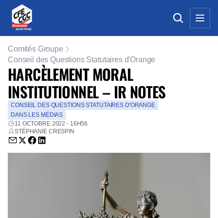
Comités Groupe
Conseil des Questions Statutaires d'Orange
HARCÈLEMENT MORAL
INSTITUTIONNEL – IR NOTES
CONSEIL DES QUESTIONS STATUTAIRES D'ORANGE
DANS LES MÉDIAS
11 OCTOBRE 2022 - 16H56
STÉPHANIE CRESPIN
Envoyer par email (nouvelle fenêtre)
Partager sur Twitter (nouvelle fenêtre)
Partager sur Facebook (nouvelle fenêtre)
Partager sur LinkedIn (nouvelle fenêtre)