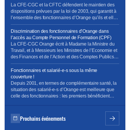
Orange et la CFTC continuent de se […]
La CFE-CGC et la CFTC défendent le maintien des
dispositions prévues par la loi de 2003, qui garantit à
l’ensemble des fonctionnaires d’Orange qu’ils et elles
garderont leur statut jusqu’à la fin de leur activité.
Discrimination des fonctionnaires d’Orange dans
l’accès au Compte Personnel de Formation (CPF)
La CFE-CGC Orange écrit à Madame la Ministre du
Travail, et à Messieurs les Ministres de l’Economie et
des Finances et de l’Action et des Comptes Publics
La « loi pour la liberté de choisir son avenir
professionnel » du 05 septembre 2018, qui a pour
Fonctionnaires et salarié-e-s sous la même
ambition une nouvelle société de compétences,
couverture !
réforme la formation professionnelle en promettant,
Depuis 2001, en termes de complémentaire santé, la
[…]
situation des salarié-e-s d’Orange est meilleure que
celle des fonctionnaires : les premiers bénéficient
d’un contrat collectif obligatoire, dont 60% des
cotisations sont pris en charge par l’entreprise ; les
seconds, s’ils le souhaitent, s’assurent
Prochains événements
individuellement et payent 100% des cotisations,
moins l’aide forfaitaire de 450 € bruts annuels