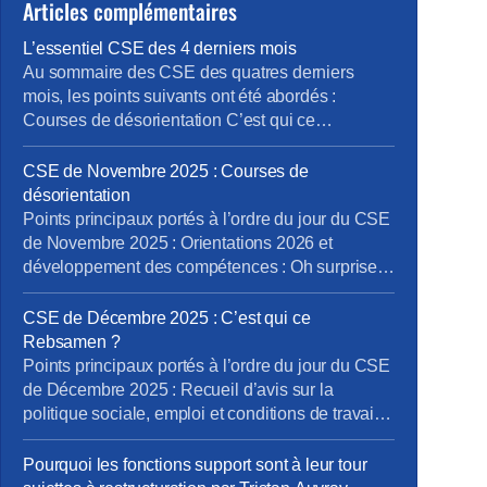
Articles complémentaires
L’essentiel CSE des 4 derniers mois
Au sommaire des CSE des quatres derniers
mois, les points suivants ont été abordés :
Courses de désorientation C’est qui ce
Rebsamen ? On parle Boutique Papripact et
devinez quoi ? et Oui encore des boutiques Pour
CSE de Novembre 2025 : Courses de
lire et télécharger l’intégralité du compte-rendu
désorientation
du CSE, cliquez ici Le prochain CSE Ordinaire
Points principaux portés à l’ordre du jour du CSE
aura lieu les 25, 26 et […]
de Novembre 2025 : Orientations 2026 et
développement des compétences : Oh surprise :
rien de nouveau …! Formation des salariés
insuffisante, Communication interne à améliorer,
CSE de Décembre 2025 : C’est qui ce
notamment autour de l’outil « my skills » et de
Rebsamen ?
l’IA. Accompagnement des salariés dans la
Points principaux portés à l’ordre du jour du CSE
Transformation digitale à renforcer. Rapport sur
de Décembre 2025 : Recueil d’avis sur la
l’égalité […]
politique sociale, emploi et conditions de travail
de l’entreprise (bloc 3 Rebsamen) Information sur
les priorités d’actions définies par les unités du
Pourquoi les fonctions support sont à leur tour
périmètre social dans le cadre de l’enquête