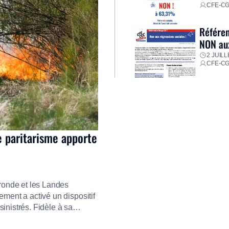
CFE-C
Référen
NON aux
2 JUILL
CFE-C
e paritarisme apporte
ironde et les Landes
ment a activé un dispositif
inistrés. Fidèle à sa
ment ses équipes afin de