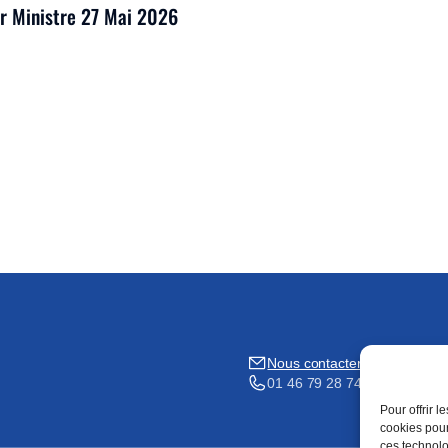
er Ministre 27 Mai 2026
Nous contacter
01 46 79 28 74
Pour offrir 
cookies pour
ces technolo