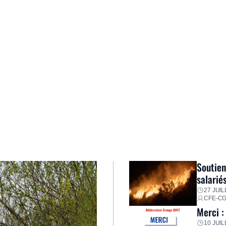
Soutien
salarié
27 JUIL
CFE-C
Merci :
10 JUIL