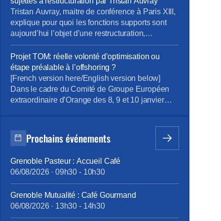
sujettes à restructuration par Tristan Auvray
triennale conditions de travail et stress 2024 suite
Tristan Auvray, maitre de conférence à Paris XIII,
à l’analyse […]
explique pour quoi les fonctions supports sont
aujourd’hui l’objet d’une restructuration,
notamment chez Orange.
Projet TOM: réelle volonté d’optimisation ou
étape préalable à l’offshoring ?
[French version here/English version below]
Dans le cadre du Comité de Groupe Européen
extraordinaire d’Orange des 8, 9 et 10 janvier
2023 à Strasbourg, la Direction du Groupe a
inscrit un point à l’ordre du jour relatif au projet
d’évolution du modèle organisationnel Finance &
Prochains événements
Performance sur le périmètre européen, présenté
par Corentin Maigné, Directeur Comptable […]
Grenoble Pasteur : Accueil Café
06/08/2026
·
09h30
-
10h30
Grenoble Mutualité : Café Gourmand
06/08/2026
·
13h30
-
14h30