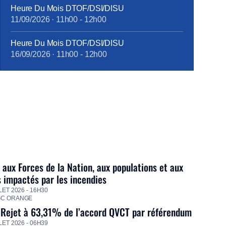
Heure Du Mois DTOF/DSI/DISU
11/09/2026
·
11h00
-
12h00
Heure Du Mois DTOF/DSI/DISU
16/09/2026
·
11h00
-
12h00
 aux Forces de la Nation, aux populations et aux
s impactés par les incendies
LET 2026 - 16H30
GC ORANGE
 Rejet à 63,31% de l’accord QVCT par référendum
LET 2026 - 06H39