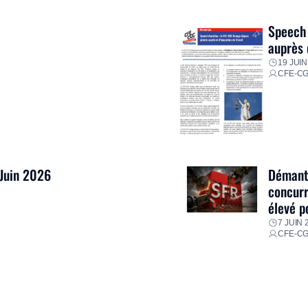
res pour faire face aux
Speech 
auprès 
19 JUIN
CFE-C
 Juin 2026
Démantè
concurr
élevé p
7 JUIN 
CFE-C