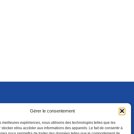
Gérer le consentement
S'ABONNER
ADHÉRER
(NOUVELLE FENÊTRE)
les meilleures expériences, nous utilisons des technologies telles que les
 stocker et/ou accéder aux informations des appareils. Le fait de consentir à
gies nous permettra de traiter des données telles que le comportement de