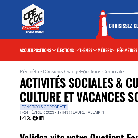
ACCUEIL
POSITIONS
ÉLECTIONS
THÈMES
MÉTIERS
PÉRIMÈTRES
Périmètres
Divisions Orange
Fonctions Corporate
ACTIVITÉS SOCIALES & C
CULTURE ET VACANCES S
FONCTIONS CORPORATE
24 FÉVRIER 2023 - 17H43
LAURE FALEMPIN
Envoyer par email (nouvelle fenêtre)
Partager sur Twitter (nouvelle fenêtre)
Partager sur Facebook (nouvelle fenêtre)
Partager sur LinkedIn (nouvelle fenêtre)
Validez vite votre Quotient Fa