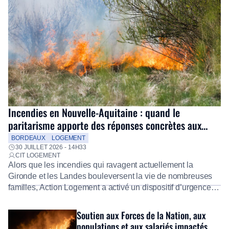
Incendies en Nouvelle-Aquitaine : quand le
paritarisme apporte des réponses concrètes aux
salariés
BORDEAUX
LOGEMENT
30 JUILLET 2026 - 14H33
CIT LOGEMENT
Alors que les incendies qui ravagent actuellement la
Gironde et les Landes bouleversent la vie de nombreuses
familles, Action Logement a activé un dispositif d’urgence
exceptionnel pour accompagner les salariés sinistrés.
Fidèle à sa mission d’utilité sociale, le Groupe mobilise
Soutien aux Forces de la Nation, aux
immédiatement ses équipes afin de proposer un diagnostic
populations et aux salariés impactés