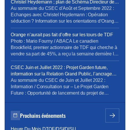
Christel Heydemann ; plan de Schéma Directeur de
l’Immobilier ; bilan des rendez-vous en boutique
Au sommaire du CSEC d’Août et Septembre 2022 :
Echanges avec Christel Heydemann : Opération
séduction ? Information sur les orientations d’Orange :
plan de Schéma Directeur de l’Immobilier Bilan de
l’évolution de l’organisation des rendez-vous en
Orange n’aurait pas fait d’offre sur les tours de TDF
boutiques Totem France : information/consultation
Photo : Mario Fourny / ABACA Le canadien
Santé et Sécurité au Travail Déclaration préalable :
Brookfield, premier actionnaire de TDF qui cherche à
Accompagnement nouveaux outils, réinternalisation
vendre sa part de 45%, a reçu la semaine dernière les
de […]
offres de rachat de divers fonds d’investissements et
opérateurs. Contrairement à ce qui était pressenti,
CSEC Juin et Juillet 2022 : Projet Garden future,
Orange ne ferait pas partie des prétendants. « Ce
information sur la Relation Grand Public, l’ancrage
n’est pas dans leurs priorités. […]
territorial et la politique sociale
Au sommaire du CSEC de Juin et Juillet 2022 :
Information / Consultation sur – Le Projet Garden
Future : Opportunité de lancement du projet de
réaménagement – La Relation Client Grand Public –
L’Ancrage territorial du projet de la Direction
Entreprise France – La Politique sociale, emploi et
Prochains événements
conditions de travail : bilan de […]
Heure Du Mois DTOF/DSI/DISU