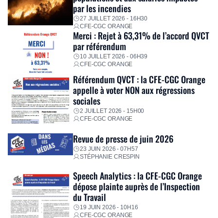
personnalisé, des aides financières pour faire face aux
par les incendies
premières dépenses, […]
27 JUILLET 2026 - 16H30
CFE-CGC ORANGE
Merci : Rejet à 63,31% de l’accord QVCT
par référendum
10 JUILLET 2026 - 06H39
CFE-CGC ORANGE
Référendum QVCT : la CFE-CGC Orange
appelle à voter NON aux régressions
sociales
2 JUILLET 2026 - 15H00
CFE-CGC ORANGE
Revue de presse de juin 2026
23 JUIN 2026 - 07H57
STÉPHANIE CRESPIN
Speech Analytics : la CFE-CGC Orange
dépose plainte auprès de l’Inspection
du Travail
19 JUIN 2026 - 10H16
CFE-CGC ORANGE