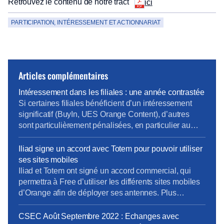
Retrouvez le contenu de notre tract
ici
PARTICIPATION, INTÉRESSEMENT ET ACTIONNARIAT
Articles complémentaires
Intéressement dans les filiales : une année contrastée
Si certaines filiales bénéficient d’un intéressement
significatif (BuyIn, UES Orange Content), d’autres
sont particulièrement pénalisées, en particulier au
sein de l’UES OBS, mais aussi chez Globecast, où
les résultats financiers 2022 ne sont pas au rendez-
Iliad signe un accord avec Totem pour pouvoir utiliser
vous. Si c’est l’application logique du principe de
ses sites mobiles
l’intéressement, la situation actuelle du Groupe
Iliad et Totem ont signé un accord commercial, qui
questionne sur la pertinence de la […]
permettra à Free d’utiliser les différents sites mobiles
d’Orange afin de déployer ses antennes. Plus
d’informations dans Alloforfait – 25/11/2022
CSEC Août Septembre 2022 : Echanges avec