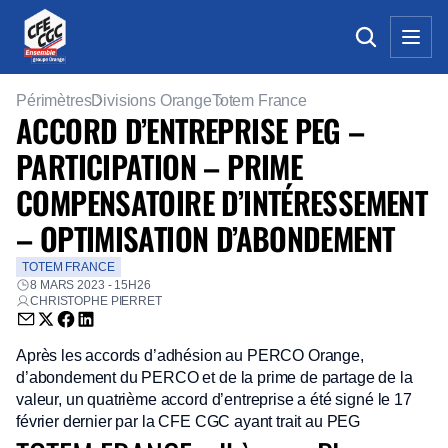
Périmètres
Divisions Orange
Totem France
ACCORD D’ENTREPRISE PEG –
PARTICIPATION – PRIME
COMPENSATOIRE D’INTÉRESSEMENT
– OPTIMISATION D’ABONDEMENT
TOTEM FRANCE
8 MARS 2023 - 15H26
CHRISTOPHE PIERRET
Envoyer par email (nouvelle fenêtre)
Partager sur Twitter (nouvelle fenêtre)
Partager sur Facebook (nouvelle fenêtre)
Partager sur LinkedIn (nouvelle fenêtre)
Après les accords d’adhésion au PERCO Orange,
d’abondement du PERCO et de la prime de partage de la
valeur, un quatrième accord d’entreprise a été signé le 17
février dernier par la CFE CGC ayant trait au PEG