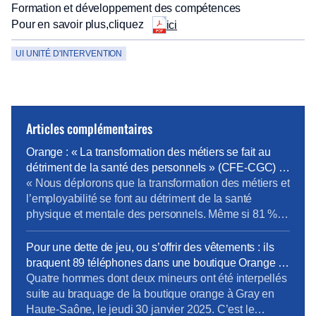
Formation et développement des compétences
Pour en savoir plus,cliquez
ici
UI UNITÉ D'INTERVENTION
Articles complémentaires
Orange : « La transformation des métiers se fait au
détriment de la santé des personnels » (CFE-CGC) –
News tank RH Management
« Nous déplorons que la transformation des métiers et
l’employabilité se font au détriment de la santé
physique et mentale des personnels. Même si 81 %
des formations portent sur les compétences métier,
force est de constater que notre bassin d’emploi est
Pour une dette de jeu, ou s’offrir des vêtements : ils
“pauvre” en opportunités d’évolution vers les métiers
braquent 89 téléphones dans une boutique Orange –
de l’IA, de la data, du cloud et […]
France 3 région
Quatre hommes dont deux mineurs ont été interpellés
suite au braquage de la boutique orange à Gray en
Haute-Saône, le jeudi 30 janvier 2025. C’est le