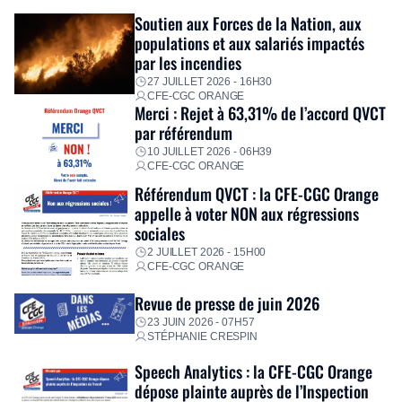
Fidèle à sa mission d’utilité sociale, le Groupe mobilise
Soutien aux Forces de la Nation, aux
immédiatement ses équipes afin de proposer un diagnostic
populations et aux salariés impactés
personnalisé, des aides financières pour faire face aux
par les incendies
premières dépenses, […]
27 JUILLET 2026 - 16H30
CFE-CGC ORANGE
Merci : Rejet à 63,31% de l’accord QVCT
par référendum
10 JUILLET 2026 - 06H39
CFE-CGC ORANGE
Référendum QVCT : la CFE-CGC Orange
appelle à voter NON aux régressions
sociales
2 JUILLET 2026 - 15H00
CFE-CGC ORANGE
Revue de presse de juin 2026
23 JUIN 2026 - 07H57
STÉPHANIE CRESPIN
Speech Analytics : la CFE-CGC Orange
dépose plainte auprès de l’Inspection