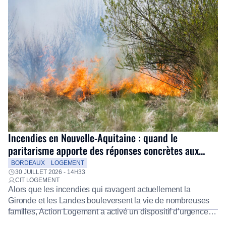
Incendies en Nouvelle-Aquitaine : quand le
paritarisme apporte des réponses concrètes aux
salariés
BORDEAUX
LOGEMENT
30 JUILLET 2026 - 14H33
CIT LOGEMENT
Alors que les incendies qui ravagent actuellement la
Gironde et les Landes bouleversent la vie de nombreuses
familles, Action Logement a activé un dispositif d’urgence
exceptionnel pour accompagner les salariés sinistrés.