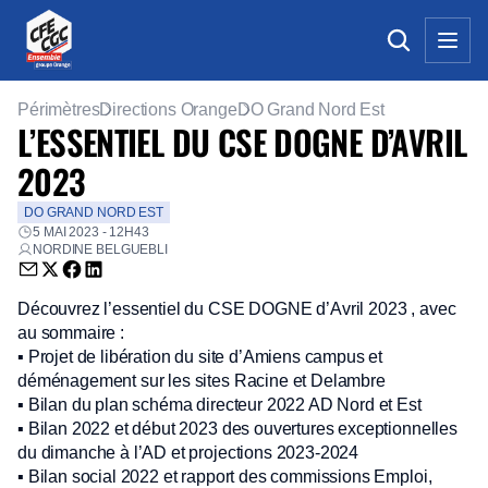
Périmètres
Directions Orange
DO Grand Nord Est
L’ESSENTIEL DU CSE DOGNE D’AVRIL
2023
DO GRAND NORD EST
5 MAI 2023 - 12H43
NORDINE BELGUEBLI
Envoyer par email (nouvelle fenêtre)
Partager sur Twitter (nouvelle fenêtre)
Partager sur Facebook (nouvelle fenêtre)
Partager sur LinkedIn (nouvelle fenêtre)
Découvrez l’essentiel du CSE DOGNE d’Avril 2023 , avec
au sommaire :
▪ Projet de libération du site d’Amiens campus et
déménagement sur les sites Racine et Delambre
▪ Bilan du plan schéma directeur 2022 AD Nord et Est
▪ Bilan 2022 et début 2023 des ouvertures exceptionnelles
du dimanche à l’AD et projections 2023-2024
▪ Bilan social 2022 et rapport des commissions Emploi,