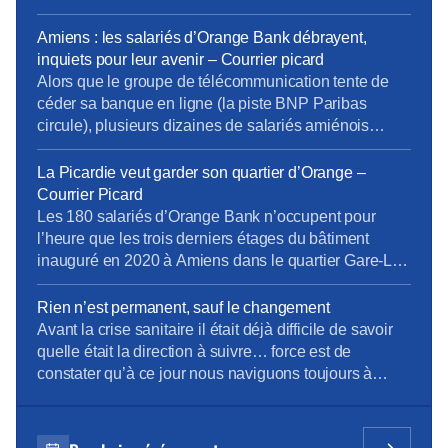
second braquage subi par ce magasin. Deux des
malfrats viennent d’être condamnés. Des hommes
Amiens : les salariés d’Orange Bank débrayent,
cagoulés. La scène dure quelques minutes à peine.
inquiets pour leur avenir – Courrier picard
Jeudi 30 janvier vers 10h, quatre individus […]
Alors que le groupe de télécommunication tente de
céder sa banque en ligne (la piste BNP Paribas
circule), plusieurs dizaines de salariés amiénois
d’Orange Bank ont cessé le travail, mardi 27 juin
2023, en fin de matinée. […]Mardi 27 juin, plusieurs
La Picardie veut garder son quartier d’Orange –
dizaines de salariés, inquiets du devenir de
Courrier Picard
l’entreprise et du manque d’informations concernant
Les 180 salariés d’Orange Bank n’occupent pour
leur […]
l’heure que les trois derniers étages du bâtiment
inauguré en 2020 à Amiens dans le quartier Gare-La-
Vallée. Sébastien Crozier, président national du
syndicat CFE-CGC d’Orange, était ce jeudi de
Rien n’est permanent, sauf le changement
passage à Amiens pour rencontrer les salariés et
Avant la crise sanitaire il était déjà difficile de savoir
évoquer quelques dossiers locaux. Alors que les
quelle était la direction à suivre… force est de
services et les effectifs […]
constater qu’à ce jour nous naviguons toujours à
vue… dans une mer agitée ! Modèle de Vente pas si
modèle ! Penser le changement plutôt que de
changer le pansement ! Envie d’en savoir davantage