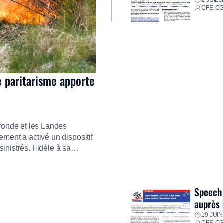
CFE-C
e paritarisme apporte
ironde et les Landes
ment a activé un dispositif
inistrés. Fidèle à sa
ment ses équipes afin de
res pour faire face aux
Speech 
auprès 
19 JUIN
CFE-C