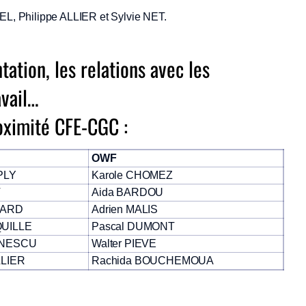
L, Philippe ALLIER et Sylvie NET.
ation, les relations avec les
avail…
oximité CFE-CGC :
OWF
EPLY
Karole CHOMEZ
T
Aida BARDOU
SARD
Adrien MALIS
QUILLE
Pascal DUMONT
IONESCU
Walter PIEVE
LLIER
Rachida BOUCHEMOUA