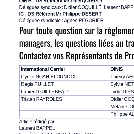
OINIS : DS Référent Mr Thierry AEPLY
Délégués syndicaux: Didier COQUILLÉ, Laurent BAPPE
IC : DS Référent Mr Philippe DESERT
Déléguée syndicale : Agnes PEGORIER
Pour toute question sur la règlement
managers, les questions liées au tr
Contactez vos Représentants de Pr
International Carrier
OINIS
Cyrille NGAH ELOUNDOU
Thierry A
Régis PUILLET
Sylvie NE
Laurent GUILLEBEAU
Lydie DIS
Tristan RAYROLES
Didier CO
Mélanie 
Philippe A
Article rédigé par:
Laurent BAPPEL