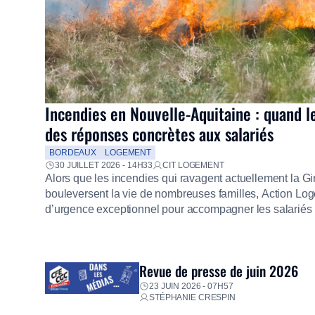
Incendies en Nouvelle-Aquitaine : quand l
des réponses concrètes aux salariés
BORDEAUX
LOGEMENT
30 JUILLET 2026 - 14H33
CIT LOGEMENT
Alors que les incendies qui ravagent actuellement la G
bouleversent la vie de nombreuses familles, Action Loge
d’urgence exceptionnel pour accompagner les salariés s
mission d’utilité sociale, le Groupe mobilise immédiate
proposer un diagnostic personnalisé, des aides financiè
premières dépenses, […]
Revue de presse de juin 2026
23 JUIN 2026 - 07H57
STÉPHANIE CRESPIN