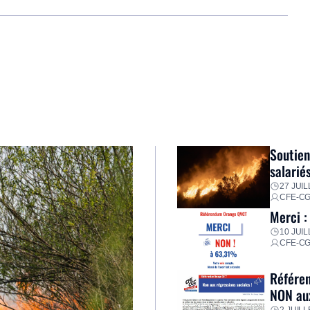
Soutien
salarié
27 JUIL
CFE-C
Merci :
10 JUIL
CFE-C
Référen
NON aux
2 JUILL