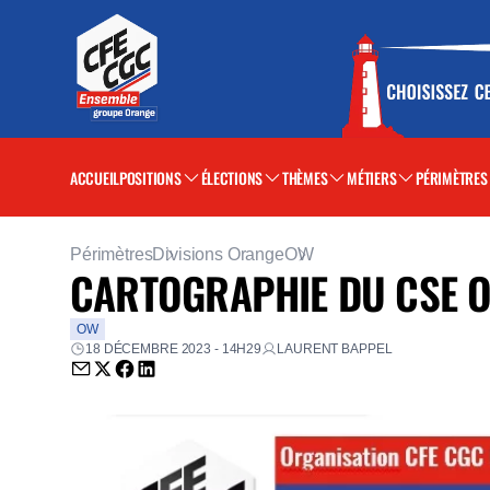
ACCUEIL
POSITIONS
ÉLECTIONS
THÈMES
MÉTIERS
PÉRIMÈTRES
Périmètres
Divisions Orange
OW
CARTOGRAPHIE DU CSE O
OW
18 DÉCEMBRE 2023 - 14H29
LAURENT BAPPEL
Envoyer par email (nouvelle fenêtre)
Partager sur Twitter (nouvelle fenêtre)
Partager sur Facebook (nouvelle fenêtre)
Partager sur LinkedIn (nouvelle fenêtre)