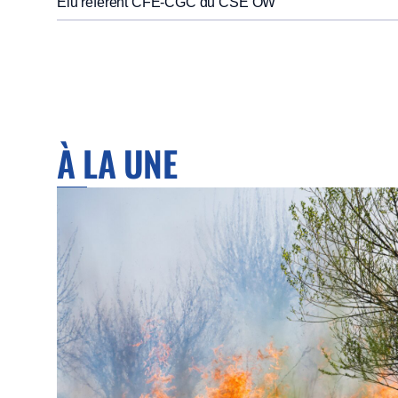
Elu référent CFE-CGC du CSE OW
À LA UNE