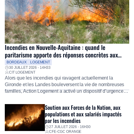
Incendies en Nouvelle-Aquitaine : quand le
paritarisme apporte des réponses concrètes aux
salariés
BORDEAUX
LOGEMENT
30 JUILLET 2026 - 14H33
CIT LOGEMENT
Alors que les incendies qui ravagent actuellement la
Gironde et les Landes bouleversent la vie de nombreuses
familles, Action Logement a activé un dispositif d’urgence
exceptionnel pour accompagner les salariés sinistrés.
Fidèle à sa mission d’utilité sociale, le Groupe mobilise
Soutien aux Forces de la Nation, aux
immédiatement ses équipes afin de proposer un diagnostic
populations et aux salariés impactés
personnalisé, des aides financières pour faire face aux
par les incendies
premières dépenses, […]
27 JUILLET 2026 - 16H30
CFE-CGC ORANGE