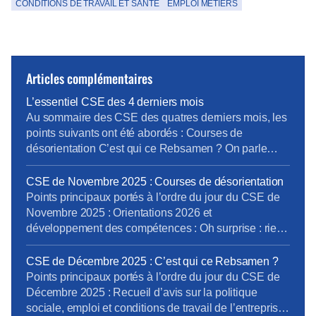
CONDITIONS DE TRAVAIL ET SANTÉ
EMPLOI MÉTIERS
Articles complémentaires
L’essentiel CSE des 4 derniers mois
Au sommaire des CSE des quatres derniers mois, les
points suivants ont été abordés : Courses de
désorientation C’est qui ce Rebsamen ? On parle
Boutique Papripact et devinez quoi ? et Oui encore
des boutiques Pour lire et télécharger l’intégralité du
CSE de Novembre 2025 : Courses de désorientation
compte-rendu du CSE, cliquez ici Le prochain CSE
Points principaux portés à l’ordre du jour du CSE de
Ordinaire aura lieu les 25, 26 et […]
Novembre 2025 : Orientations 2026 et
développement des compétences : Oh surprise : rien
de nouveau …! Formation des salariés insuffisante,
Communication interne à améliorer, notamment
CSE de Décembre 2025 : C’est qui ce Rebsamen ?
autour de l’outil « my skills » et de l’IA.
Points principaux portés à l’ordre du jour du CSE de
Accompagnement des salariés dans la
Décembre 2025 : Recueil d’avis sur la politique
Transformation digitale à renforcer. Rapport sur
sociale, emploi et conditions de travail de l’entreprise