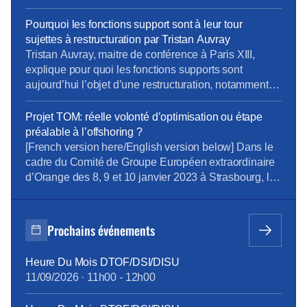
l’égalité […]
(bloc 3 Rebsamen) Information sur les priorités
d’actions définies par les unités du périmètre social
Pourquoi les fonctions support sont à leur tour
dans le cadre de l’enquête triennale conditions de
sujettes à restructuration par Tristan Auvray
travail et stress 2024 suite à l’analyse […]
Tristan Auvray, maitre de conférence à Paris XIII,
explique pour quoi les fonctions supports sont
aujourd’hui l’objet d’une restructuration, notamment
chez Orange.
Projet TOM: réelle volonté d’optimisation ou étape
préalable à l’offshoring ?
[French version here/English version below] Dans le
cadre du Comité de Groupe Européen extraordinaire
d’Orange des 8, 9 et 10 janvier 2023 à Strasbourg, la
Direction du Groupe a inscrit un point à l’ordre du jour
relatif au projet d’évolution du modèle organisationnel
Finance & Performance sur le périmètre européen,
Prochains événements
présenté par Corentin Maigné, Directeur Comptable
[…]
Heure Du Mois DTOF/DSI/DISU
11/09/2026
·
11h00
-
12h00