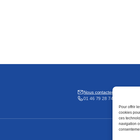
Nous contacter
01 46 79 28 74
Pour offrir 
cookies pour
ces technolo
navigation ou
consentement