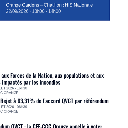
Orange Gardens – Chatillon : HIS Nationale
22/09/2026
·
13h00
-
14h00
 aux Forces de la Nation, aux populations et aux
s impactés par les incendies
LET 2026 - 16H30
GC ORANGE
 Rejet à 63,31% de l’accord QVCT par référendum
LET 2026 - 06H39
GC ORANGE
dum QVCT : la CFE-CGC Orange appelle à voter