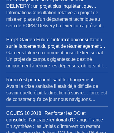
DELIVERY : un projet plus inquiétant que
rassurant !
Information/Consultation relative au projet de
mise en place d’un département technique au
sein de FOPS/ Delivery La Direction a présenté
aux élus du CSEE son projet de création d’un
département technique au sein de la direction
Projet Garden Future : information/consultation
Delivery d’Orange ainsi qu’une étude d’impact
sur le lancement du projet de réaménagement
pour anticiper les risques psychosociaux afin de
des espaces de travail Orange Garden
Gardens future ou comment briser le lien social
préparer un plan d’accompagnement adapté. 7
Un projet de campus gigantesque destiné
[…]
uniquement à réduire les dépenses, obligeant les
salariés à travailler toujours plus loin de chez
eux, occasionnant perte de temps, dépenses de
Rien n’est permanent, sauf le changement
trajets, bilan carbone dégradé tout comme une
Avant la crise sanitaire il était déjà difficile de
qualité de vie et une mise à l’écart des relations
savoir quelle était la direction à suivre… force est
sociales. Déjà […]
de constater qu’à ce jour nous naviguons
toujours à vue… dans une mer agitée ! Modèle
de Vente pas si modèle ! Penser le changement
CCUES 10 2018 : Renforcer les DO et
plutôt que de changer le pansement ! Envie d’en
consolider l’ancrage territorial d’Orange France
savoir davantage ? […]
En synthèse : les Unités d’Intervention restent
dans le giron des futures DO, les Unités Pilotage