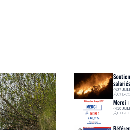
Soutien
salarié
27 JUIL
CFE-C
Merci :
10 JUIL
CFE-C
Référen