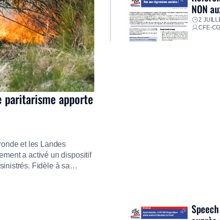
NON aux
2 JUILL
CFE-C
e paritarisme apporte
ironde et les Landes
ment a activé un dispositif
inistrés. Fidèle à sa
ment ses équipes afin de
res pour faire face aux
Speech 