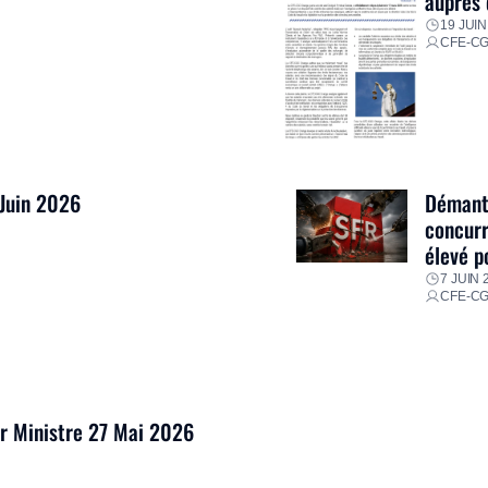
auprès 
19 JUIN
CFE-C
 Juin 2026
Démantè
concurr
élevé p
7 JUIN 
CFE-C
er Ministre 27 Mai 2026