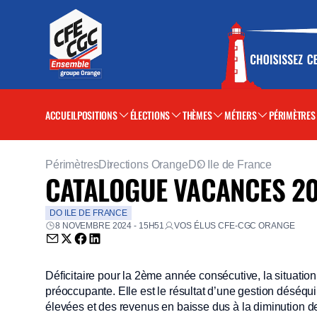
ACCUEIL
POSITIONS
ÉLECTIONS
THÈMES
MÉTIERS
PÉRIMÈTRES
Périmètres
Directions Orange
DO Ile de France
CATALOGUE VACANCES 2
DO ILE DE FRANCE
8 NOVEMBRE 2024 - 15H51
VOS ÉLUS CFE-CGC ORANGE
Envoyer par email (nouvelle fenêtre)
Partager sur Twitter (nouvelle fenêtre)
Partager sur Facebook (nouvelle fenêtre)
Partager sur LinkedIn (nouvelle fenêtre)
Déficitaire pour la 2ème année consécutive, la situat
préoccupante. Elle est le résultat d’une gestion déséq
élevées et des revenus en baisse dus à la diminution de