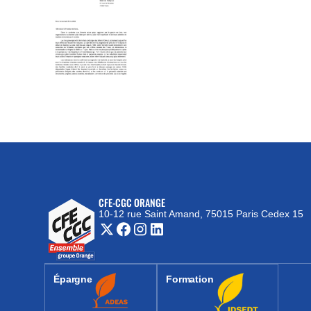
CFE-CGC ORANGE
10-12 rue Saint Amand, 75015 Paris Cedex 15
(nouvelle fenêtre)
Épargne
Formation
(nouvelle fenêtre)
(nouvelle fenêtre)