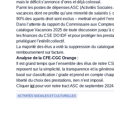
mais le déficit s’annonce d’ores et déjà colossal.
Parmi les postes de dépenses ASC (Activités Sociales & 
vacances dont ne profite qu’une minorité de salariés (- d
90% des ayants droit sont exclus – mettrait en péril l’
Dans l’attente du rapport du Commissaire aux Compte
catalogue Vacances 2025 de toute discussion jusqu’à ce
les finances du CSE DO IDF et pour protéger les presta
privilégiant l’intérêt collectif.
La majorité des élus a voté la suppression du catalogue
remboursement sur facture.
Analyse de la CFE-CGC Orange :
Il est grand temps que l’ensemble des élus de notre 
reposent sur la simplicité, la transparence et la géné
basé sur classification / grade et prend en compte chaqu
liberté du choix des prestations, rien n’est imposé.
Cliquer
ici
pour voir notre tract ASC de septembre 2024
ACTIVITÉS SOCIALES ET CULTURELLES