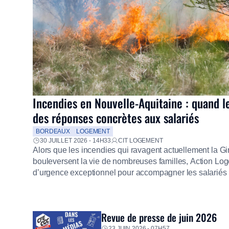
Incendies en Nouvelle-Aquitaine : quand l
des réponses concrètes aux salariés
BORDEAUX
LOGEMENT
30 JUILLET 2026 - 14H33
CIT LOGEMENT
Alors que les incendies qui ravagent actuellement la G
bouleversent la vie de nombreuses familles, Action Loge
d’urgence exceptionnel pour accompagner les salariés s
mission d’utilité sociale, le Groupe mobilise immédiate
proposer un diagnostic personnalisé, des aides financiè
premières dépenses, […]
Revue de presse de juin 2026
23 JUIN 2026 - 07H57