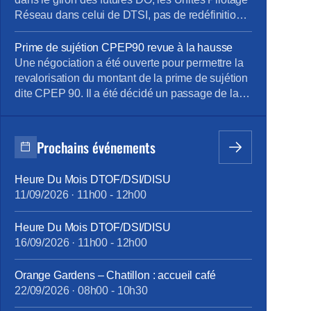
Réseau dans celui de DTSI, pas de redéfinition
du périmètre ou du rattachement des Unités
Opérationnelles et pas de regroupement entre
Prime de sujétion CPEP90 revue à la hausse
UO (rattachement à la DO cible), les Directions
Une négociation a été ouverte pour permettre la
Régionales restent rattachées au DO sans
revalorisation du montant de la prime de sujétion
évolution. Principes de ces futures […]
dite CPEP 90. Il a été décidé un passage de la
prime à 287 euros/mois avec application
rétroactive au 1/01/2018 avec date de mise en
paiement sur la paie du mois de septembre.
Prochains événements
Cette prime de sujétion reconnaît et […]
Heure Du Mois DTOF/DSI/DISU
11/09/2026
·
11h00
-
12h00
Heure Du Mois DTOF/DSI/DISU
16/09/2026
·
11h00
-
12h00
Orange Gardens – Chatillon : accueil café
22/09/2026
·
08h00
-
10h30