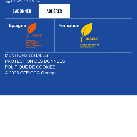
01 46 79 28 74
S'ABONNER
ADHÉRER
(NOUVELLE FENÊTRE)
Épargne
Formation
(nouvelle fenêtre)
(nouvelle fenêtre)
MENTIONS LÉGALES
PROTECTION DES DONNÉES
POLITIQUE DE COOKIES
© 2026 CFE-CGC Orange