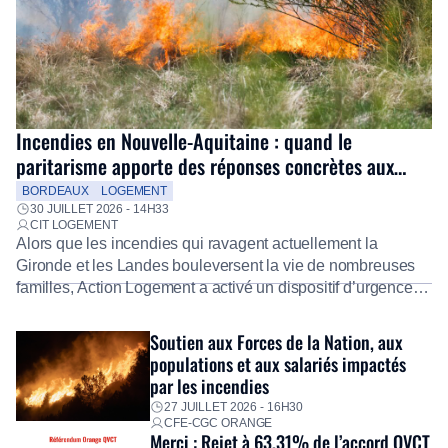
Incendies en Nouvelle-Aquitaine : quand le
paritarisme apporte des réponses concrètes aux
salariés
BORDEAUX
LOGEMENT
30 JUILLET 2026 - 14H33
CIT LOGEMENT
Alors que les incendies qui ravagent actuellement la
Gironde et les Landes bouleversent la vie de nombreuses
familles, Action Logement a activé un dispositif d’urgence
exceptionnel pour accompagner les salariés sinistrés.
Fidèle à sa mission d’utilité sociale, le Groupe mobilise
Soutien aux Forces de la Nation, aux
immédiatement ses équipes afin de proposer un diagnostic
populations et aux salariés impactés
personnalisé, des aides financières pour faire face aux
par les incendies
premières dépenses, […]
27 JUILLET 2026 - 16H30
CFE-CGC ORANGE
Merci : Rejet à 63,31% de l’accord QVCT