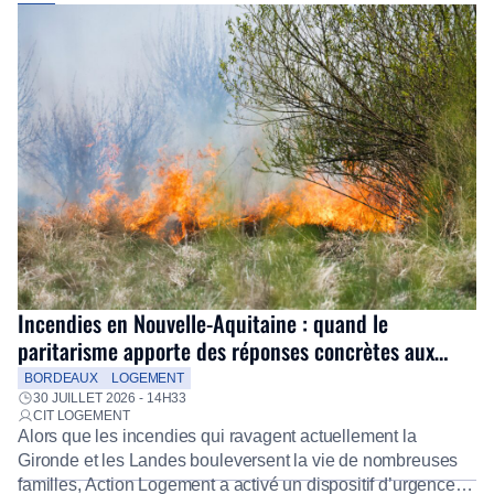
Incendies en Nouvelle-Aquitaine : quand le
paritarisme apporte des réponses concrètes aux
salariés
BORDEAUX
LOGEMENT
30 JUILLET 2026 - 14H33
CIT LOGEMENT
Alors que les incendies qui ravagent actuellement la
Gironde et les Landes bouleversent la vie de nombreuses
familles, Action Logement a activé un dispositif d’urgence