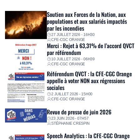
exceptionnel pour accompagner les salariés sinistrés.
Fidèle à sa mission d’utilité sociale, le Groupe mobilise
Soutien aux Forces de la Nation, aux
immédiatement ses équipes afin de proposer un diagnostic
populations et aux salariés impactés
personnalisé, des aides financières pour faire face aux
par les incendies
premières dépenses, […]
27 JUILLET 2026 - 16H30
CFE-CGC ORANGE
Merci : Rejet à 63,31% de l’accord QVCT
par référendum
10 JUILLET 2026 - 06H39
CFE-CGC ORANGE
Référendum QVCT : la CFE-CGC Orange
appelle à voter NON aux régressions
sociales
2 JUILLET 2026 - 15H00
CFE-CGC ORANGE
Revue de presse de juin 2026
23 JUIN 2026 - 07H57
STÉPHANIE CRESPIN
Speech Analytics : la CFE-CGC Orange