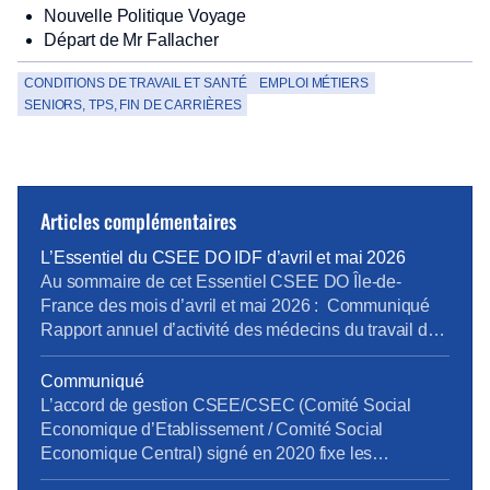
Nouvelle Politique Voyage
Départ de Mr Fallacher
CONDITIONS DE TRAVAIL ET SANTÉ
EMPLOI MÉTIERS
SENIORS, TPS, FIN DE CARRIÈRES
Articles complémentaires
L’Essentiel du CSEE DO IDF d’avril et mai 2026
Au sommaire de cet Essentiel CSEE DO Île-de-
France des mois d’avril et mai 2026 : Communiqué
Rapport annuel d’activité des médecins du travail de
la DO IDF pour 2025 Bilan Plan de Développement
des Compétences 2025 pour la DO IDF Approbation
Communiqué
des comptes annuels du CSEE DO IDF pour 2025
L’accord de gestion CSEE/CSEC (Comité Social
Retour d’expérience sur le projet […]
Economique d’Etablissement / Comité Social
Economique Central) signé en 2020 fixe les
prestations, les services et leur financement entre le