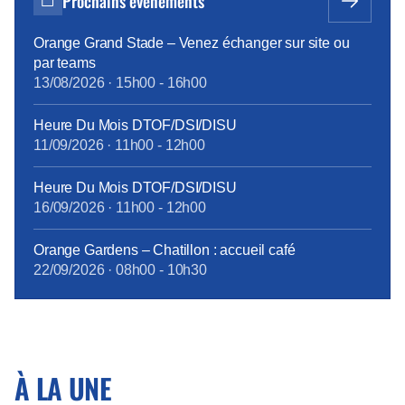
Prochains événements
Carbone » du 6/12 dernier, « c’est une priorité
absolue […]
Orange Grand Stade – Venez échanger sur site ou
par teams
13/08/2026
·
15h00
-
16h00
Heure Du Mois DTOF/DSI/DISU
11/09/2026
·
11h00
-
12h00
Heure Du Mois DTOF/DSI/DISU
16/09/2026
·
11h00
-
12h00
Orange Gardens – Chatillon : accueil café
22/09/2026
·
08h00
-
10h30
À LA UNE