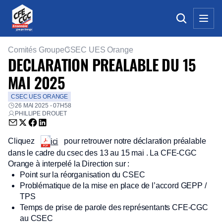
Comités Groupe
CSEC UES Orange
DECLARATION PREALABLE DU 15
MAI 2025
CSEC UES ORANGE
26 MAI 2025 - 07H58
PHILLIPE DROUET
Envoyer par email (nouvelle fenêtre)
Partager sur Twitter (nouvelle fenêtre)
Partager sur Facebook (nouvelle fenêtre)
Partager sur LinkedIn (nouvelle fenêtre)
Cliquez
pour retrouver notre déclaration préalable
ici
dans le cadre du csec des 13 au 15 mai . La CFE-CGC
Orange à interpelé la Direction sur :
Point sur la réorganisation du CSEC
Problématique de la mise en place de l’accord GEPP /
TPS
Temps de prise de parole des représentants CFE-CGC
au CSEC