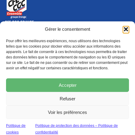
CFE-CGC ORANGE
10-12 rue Saint Amand, 75015 Paris Cedex 15
Gérer le consentement
(nouvelle fenêtre)
Nous contacter
Pour offrir les meilleures expériences, nous utilisons des technologies
01 46 79 28 74
telles que les cookies pour stocker et/ou accéder aux informations des
appareils. Le fait de consentir à ces technologies nous permettra de traiter
S'ABONNER
ADHÉRER
des données telles que le comportement de navigation ou les ID uniques
(NOUVELLE FENÊTRE)
sur ce site. Le fait de ne pas consentir ou de retirer son consentement peut
avoir un effet négatif sur certaines caractéristiques et fonctions.
Épargne
Formation
(nouvelle fenêtre)
(nouvelle fenêtre)
Accepter
Refuser
MENTIONS LÉGALES
PROTECTION DES DONNÉES
POLITIQUE DE COOKIES
Voir les préférences
© 2026 CFE-CGC Orange
Politique de
Politique de protection des données – Politique de
cookies
confidentialité