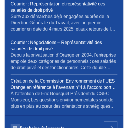
CSEE et le CSEC. Chaque année, les CSEE versent
Courrier : Représentation et représentativité des
au CSEC 20,25% de leur budget pour la gestion des
salariés de droit privé
activités (prestations enfance, solidarité, retraites,
Suite aux démarches déjà engagées auprès de la
gestion des comptes salarié, etc.…). Cet […]
Direction Générale du Travail, avec un premier
courrier en date du 4 mars 2025, et aux retours de la
Direction Générale du Travail, la CFE-CGC Orange a
transmis un nouveau courrier. Rappel du contexte :
Courrier : Négociations – Représentativité des
Depuis la privatisation d’Orange en 2004, l’entreprise
salariés de droit privé
emploie deux catégories de personnels […]
Depuis la privatisation d’Orange en 2004, l’entreprise
emploie deux catégories de personnels : des salariés
de droit privé et des fonctionnaires. Cette double
composante rend nécessaire une distinction claire
des périmètres électoraux, notamment pour
Création de la Commission Environnement de l’UES
déterminer la représentativité syndicale au regard de
Orange en référence à l’avenant n°4 à l’accord portant
la convention collective des télécommunications. Or,
sur le dialogue social au sein de l’UES Orange _
À l’attention de Eric Bousquet Président du CSEC
à l’issue des élections professionnelles de novembre
document du 24 octobre 2023
Monsieur, Les questions environnementales sont de
2023, […]
plus en plus au cœur des orientations stratégiques
des entreprises. Orange est bien sûr très concernée
par ces questions et comme l’a mentionné Mr JF
Fallacher dans le Live « Lancement du programme