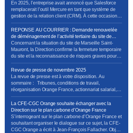
métiers
En 2025, l’entreprise avait annoncé que Salesforce
remplacerait l’outil Mercure en tant que système de
gestion de la relation client (CRM). À cette occasion,
la Direction Pro-PME et la Direction du Système
d’Information (DSI) avaient sollicité chaque métier
REPONSE AU COURRIER : Demande renouvelée
pour élaborer un cahier des charges rigoureux,
de déménagement de l’activité tertiaire du site de
destiné à prendre en compte les besoins terrain
Marseille Saint-Mauront
Concernant la situation du site de Marseille Saint-
spécifiques de […]
Mauront, la Direction confirme la fermeture temporaire
du site et la reconnaissance de risques graves pour la
sécurité des salariés, mais ne répond pas à
l’exigence essentielle formulée par la CFE-CGC
Revue de presse de novembre 2025
Orange : une décision claire et définitive sur le non-
La revue de presse est à votre disposition. Au
retour des activités tertiaires. {loadmoduleid 245}
sommaire : Tribunes, conditions de travail,
reponse_courrier_cfe-cgc_saint-mauront_9janv26.pdf
réorganisation Orange France, actionnariat salarial,
Retrouvez le […]
vente SFR, opérateurs satellitaires. Pour la consulter :
revue de presse de novembre Pour vous abonner
La CFE-CGC Orange souhaite échanger avec la
gratuitement : s’abonner Vous pouvez lire les articles
Direction sur le plan carbone d’Orange France
au fil de leur publication en rubrique Revue de
S’interrogeant sur le plan carbone d’Orange France et
presse, mais […]
souhaitant organiser le dialogue sur ce sujet, la CFE-
CGC Orange a écrit à Jean-François Fallacher. Objet