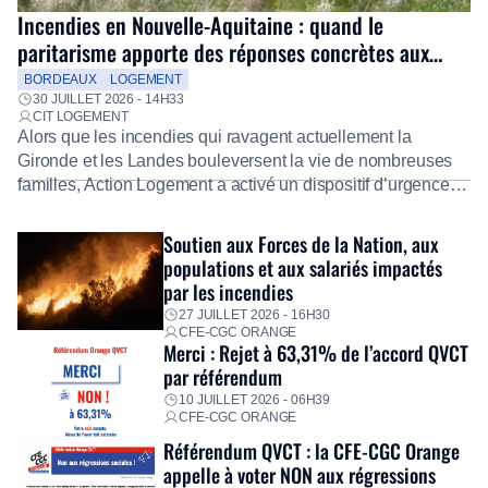
Incendies en Nouvelle-Aquitaine : quand le
paritarisme apporte des réponses concrètes aux
salariés
BORDEAUX
LOGEMENT
30 JUILLET 2026 - 14H33
CIT LOGEMENT
Alors que les incendies qui ravagent actuellement la
Gironde et les Landes bouleversent la vie de nombreuses
familles, Action Logement a activé un dispositif d’urgence
exceptionnel pour accompagner les salariés sinistrés.
Fidèle à sa mission d’utilité sociale, le Groupe mobilise
Soutien aux Forces de la Nation, aux
immédiatement ses équipes afin de proposer un diagnostic
populations et aux salariés impactés
personnalisé, des aides financières pour faire face aux
par les incendies
premières dépenses, […]
27 JUILLET 2026 - 16H30
CFE-CGC ORANGE
Merci : Rejet à 63,31% de l’accord QVCT
par référendum
10 JUILLET 2026 - 06H39
CFE-CGC ORANGE
Référendum QVCT : la CFE-CGC Orange
appelle à voter NON aux régressions