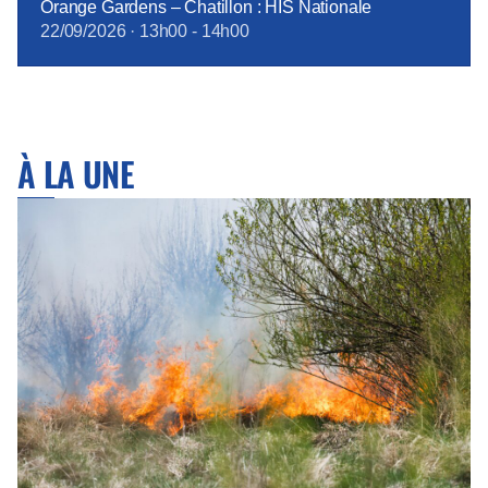
Orange Gardens – Chatillon : HIS Nationale
22/09/2026
·
13h00
-
14h00
À LA UNE