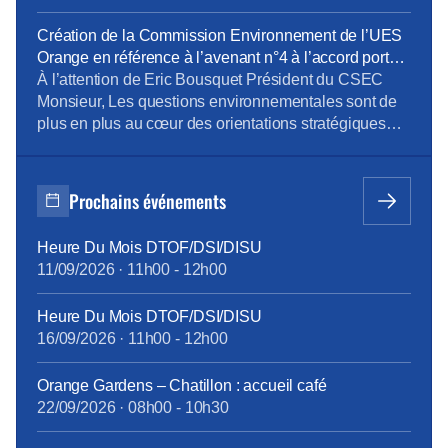
: programme Orange Carbone d’Orange France et
lancement d’une offre de Smart TV pour les Jeux
Création de la Commission Environnement de l’UES
Olympiques de Paris Monsieur, En décembre dernier,
Orange en référence à l’avenant n°4 à l’accord portant
vous avez présenté le lancement du programme
sur le dialogue social au sein de l’UES Orange _
À l’attention de Eric Bousquet Président du CSEC
carbone […]
document du 24 octobre 2023
Monsieur, Les questions environnementales sont de
plus en plus au cœur des orientations stratégiques
des entreprises. Orange est bien sûr très concernée
par ces questions et comme l’a mentionné Mr JF
Fallacher dans le Live « Lancement du programme
Prochains événements
Carbone » du 6/12 dernier, « c’est une priorité
absolue […]
Heure Du Mois DTOF/DSI/DISU
11/09/2026
·
11h00
-
12h00
Heure Du Mois DTOF/DSI/DISU
16/09/2026
·
11h00
-
12h00
Orange Gardens – Chatillon : accueil café
22/09/2026
·
08h00
-
10h30