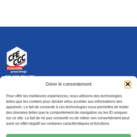
CFE-CGC ORANGE
10-12 rue Saint Amand, 75015 Paris Cedex 15
Gérer le consentement
(nouvelle fenêtre)
Nous contacter
Pour offrir les meilleures expériences, nous utilisons des technologies
01 46 79 28 74
telles que les cookies pour stocker et/ou accéder aux informations des
appareils. Le fait de consentir à ces technologies nous permettra de traiter
S'ABONNER
ADHÉRER
des données telles que le comportement de navigation ou les ID uniques
(NOUVELLE FENÊTRE)
sur ce site. Le fait de ne pas consentir ou de retirer son consentement peut
avoir un effet négatif sur certaines caractéristiques et fonctions.
Épargne
Formation
(nouvelle fenêtre)
(nouvelle fenêtre)