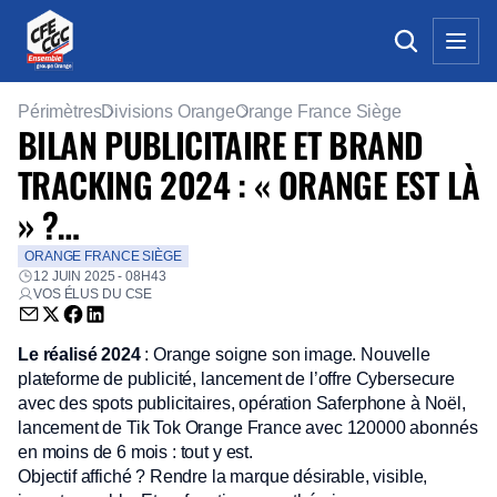
Périmètres
Divisions Orange
Orange France Siège
BILAN PUBLICITAIRE ET BRAND
TRACKING 2024 : « ORANGE EST LÀ
» ?…
ORANGE FRANCE SIÈGE
12 JUIN 2025 - 08H43
VOS ÉLUS DU CSE
Envoyer par email (nouvelle fenêtre)
Partager sur Twitter (nouvelle fenêtre)
Partager sur Facebook (nouvelle fenêtre)
Partager sur LinkedIn (nouvelle fenêtre)
Le réalisé 2024
: Orange soigne son image. Nouvelle
plateforme de publicité, lancement de l’offre Cybersecure
avec des spots publicitaires, opération Saferphone à Noël,
lancement de Tik Tok Orange France avec 120000 abonnés
en moins de 6 mois : tout y est.
Objectif affiché ? Rendre la marque désirable, visible,