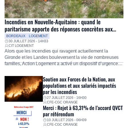
Incendies en Nouvelle-Aquitaine : quand le
paritarisme apporte des réponses concrètes aux
salariés
BORDEAUX
LOGEMENT
30 JUILLET 2026 - 14H33
CIT LOGEMENT
Alors que les incendies qui ravagent actuellement la
Gironde et les Landes bouleversent la vie de nombreuses
familles, Action Logement a activé un dispositif d’urgence
exceptionnel pour accompagner les salariés sinistrés.
Fidèle à sa mission d’utilité sociale, le Groupe mobilise
Soutien aux Forces de la Nation, aux
immédiatement ses équipes afin de proposer un diagnostic
populations et aux salariés impactés
personnalisé, des aides financières pour faire face aux
par les incendies
premières dépenses, […]
27 JUILLET 2026 - 16H30
CFE-CGC ORANGE
Merci : Rejet à 63,31% de l’accord QVCT
par référendum
10 JUILLET 2026 - 06H39
CFE-CGC ORANGE