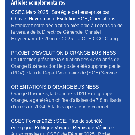
Articles complémentaires
CSEC Mars 2025 : Stratégie de l’entreprise par
Christel Heydemann, Evolution SCE, Orientations
Orange Business
Retrouvez notre déclaration préalable à l’occasion de
la venue de la Directrice Générale, Christel
Heydemann, le 20 mars 2025. La CFE-CGC Orange
l’a interpellée sur plusieurs sujets issus de l’enquête
de la Commission Nationale de Prévention et de
PROJET D’EVOLUTION D’ORANGE BUSINESS
Sécurité (CNPS) : La situation de RPS et un suicide
La Direction présente la situation des 47 salariés de
reconnu en accident du travail La dégradation […]
Orange Business dont le poste a été supprimé par le
(PDV) Plan de Départ Volontaire de (SCE) Services
de Communication Entreprise) sans qu’ils aient été
volontaires. Rappelons en effet que la Direction s’était
ORIENTATIONS D’ORANGE BUSINESS
engagée à retrouver des postes pour tous les salariés
Orange Business, la branche « B2B » du groupe
impactés. Au 20 mars […]
Orange, a généré un chiffre d’affaires de 7,8 milliards
d’euros en 2024. À la fois opérateur télécom et
intégrateur numérique, elle sert une clientèle
mondiale via trois canaux : Entreprises France,
CSEC Février 2025 : SCE, Plan de sobriété
Grands Clients France et International. Ses services
énergique, Politique Voyage, Remisage Véhicule,
se répartissent en trois segments : Télécom, Digital et
Addictions
Au sommaire du CSEC de Février 2025 : Projet