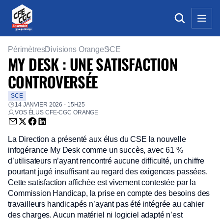
Périmètres
Divisions Orange
SCE
MY DESK : UNE SATISFACTION
CONTROVERSÉE
SCE
14 JANVIER 2026 - 15H25
VOS ÉLUS CFE-CGC ORANGE
Envoyer par email (nouvelle fenêtre)
Partager sur Twitter (nouvelle fenêtre)
Partager sur Facebook (nouvelle fenêtre)
Partager sur LinkedIn (nouvelle fenêtre)
La Direction a présenté aux élus du CSE la nouvelle
infogérance My Desk comme un succès, avec 61 %
d’utilisateurs n’ayant rencontré aucune difficulté, un chiffre
pourtant jugé insuffisant au regard des exigences passées.
Cette satisfaction affichée est vivement contestée par la
Commission Handicap, la prise en compte des besoins des
travailleurs handicapés n’ayant pas été intégrée au cahier
des charges. Aucun matériel ni logiciel adapté n’est