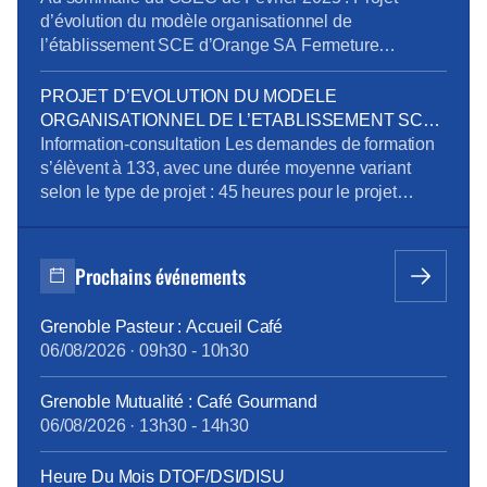
Intégration. […]
d’évolution du modèle organisationnel de
l’établissement SCE d’Orange SA Fermeture
exceptionnelle de certains sites tertiaires dans le
cadre du plan de sobriété énergétique Mandatement
PROJET D’EVOLUTION DU MODELE
de la CPRPPST : Politique Voyage, Remisage
ORGANISATIONNEL DE L’ETABLISSEMENT SCE
Véhicule, Situation de la prévention de l’addiction au
D’ORANGE SA
Information-consultation Les demandes de formation
sein du groupe Orange Pour télécharger le […]
s’élèvent à 133, avec une durée moyenne variant
selon le type de projet : 45 heures pour le projet
emploi, 515 heures pour la reconversion, et 90 heures
pour la création d’entreprise. Des ateliers en
présentiel ont été organisés pour aider les volontaires
Prochains événements
à développer leurs compétences, avec des
thématiques […]
Grenoble Pasteur : Accueil Café
06/08/2026
·
09h30
-
10h30
Grenoble Mutualité : Café Gourmand
06/08/2026
·
13h30
-
14h30
Heure Du Mois DTOF/DSI/DISU