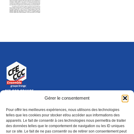
CFE-CGC ORANGE
10-12 rue Saint Amand, 75015 Paris Cedex 15
Gérer le consentement
(nouvelle fenêtre)
Nous contacter
Pour offrir les meilleures expériences, nous utilisons des technologies
01 46 79 28 74
telles que les cookies pour stocker et/ou accéder aux informations des
appareils. Le fait de consentir à ces technologies nous permettra de traiter
S'ABONNER
ADHÉRER
des données telles que le comportement de navigation ou les ID uniques
(NOUVELLE FENÊTRE)
sur ce site. Le fait de ne pas consentir ou de retirer son consentement peut