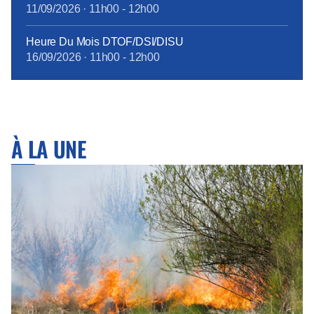
11/09/2026
·
11h00
-
12h00
Heure Du Mois DTOF/DSI/DISU
16/09/2026
·
11h00
-
12h00
À LA UNE