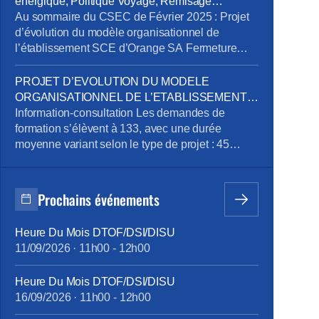
énergique, Politique Voyage, Remisage
Ses services se répartissent en trois segments :
Véhicule, Addictions
Au sommaire du CSEC de Février 2025 : Projet
Télécom, Digital et Intégration. […]
d’évolution du modèle organisationnel de
l’établissement SCE d’Orange SA Fermeture
exceptionnelle de certains sites tertiaires dans le
cadre du plan de sobriété énergétique
PROJET D’EVOLUTION DU MODELE
Mandatement de la CPRPPST : Politique
ORGANISATIONNEL DE L’ETABLISSEMENT
Voyage, Remisage Véhicule, Situation de la
SCE D’ORANGE SA
Information-consultation Les demandes de
prévention de l’addiction au sein du groupe
formation s’élèvent à 133, avec une durée
Orange Pour télécharger le […]
moyenne variant selon le type de projet : 45
heures pour le projet emploi, 515 heures pour la
reconversion, et 90 heures pour la création
d’entreprise. Des ateliers en présentiel ont été
Prochains événements
organisés pour aider les volontaires à
développer leurs compétences, avec des
Heure Du Mois DTOF/DSI/DISU
thématiques […]
11/09/2026
·
11h00
-
12h00
Heure Du Mois DTOF/DSI/DISU
16/09/2026
·
11h00
-
12h00