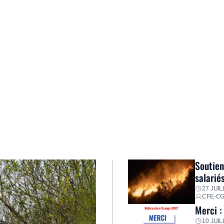
Soutien
salarié
27 JUIL
CFE-C
Merci :
10 JUIL