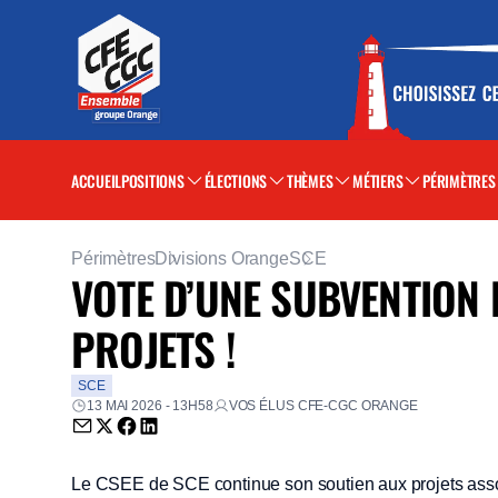
ACCUEIL
POSITIONS
ÉLECTIONS
THÈMES
MÉTIERS
PÉRIMÈTRES
Périmètres
Divisions Orange
SCE
VOTE D’UNE SUBVENTION 
PROJETS !
SCE
13 MAI 2026 - 13H58
VOS ÉLUS CFE-CGC ORANGE
Envoyer par email (nouvelle fenêtre)
Partager sur Twitter (nouvelle fenêtre)
Partager sur Facebook (nouvelle fenêtre)
Partager sur LinkedIn (nouvelle fenêtre)
Le CSEE de SCE continue son soutien aux projets assoc