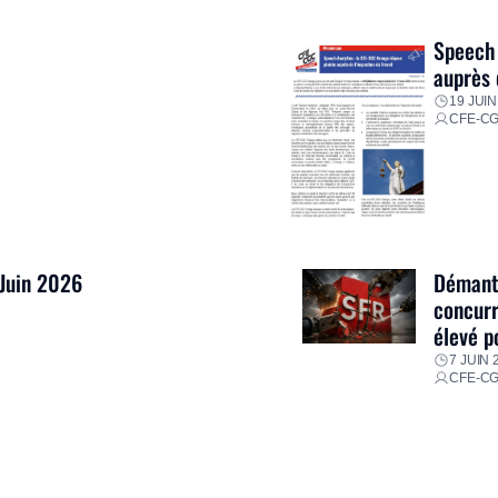
res pour faire face aux
Speech 
auprès 
19 JUIN
CFE-C
 Juin 2026
Démantè
concurr
élevé p
7 JUIN 
CFE-C