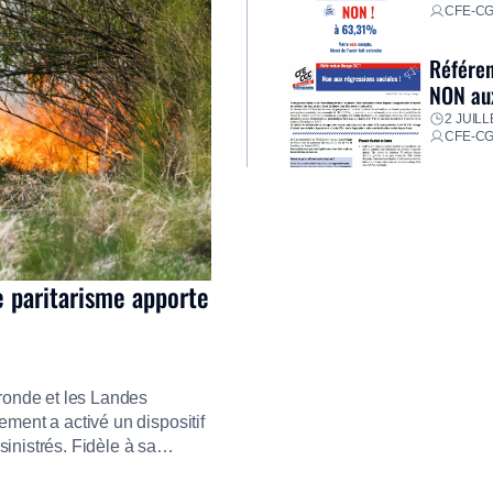
CFE-C
Référen
NON aux
2 JUILL
CFE-C
e paritarisme apporte
ironde et les Landes
ment a activé un dispositif
inistrés. Fidèle à sa
ment ses équipes afin de