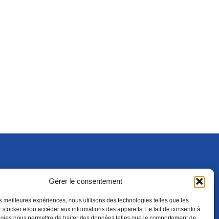
Gérer le consentement
S'ABONNER
ADHÉRER
(NOUVELLE FENÊTRE)
les meilleures expériences, nous utilisons des technologies telles que les
 stocker et/ou accéder aux informations des appareils. Le fait de consentir à
gies nous permettra de traiter des données telles que le comportement de