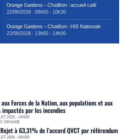
Orange Gardens – Chatillon : accueil café
22/09/2026
·
08h00
-
10h30
Orange Gardens – Chatillon : HIS Nationale
22/09/2026
·
13h00
-
14h00
 aux Forces de la Nation, aux populations et aux
s impactés par les incendies
LET 2026 - 16H30
GC ORANGE
 Rejet à 63,31% de l’accord QVCT par référendum
LET 2026 - 06H39