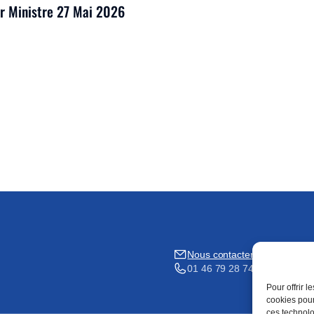
er Ministre 27 Mai 2026
Nous contacter
01 46 79 28 74
Pour offrir 
cookies pour
ces technolo