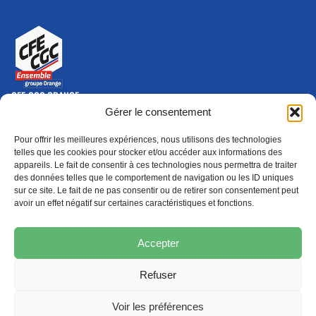
CFE-CGC ORANGE
10-12 rue Saint Amand, 75015 Paris Cedex 15
Gérer le consentement
(nouvelle fenêtre)
Nous contacter
Pour offrir les meilleures expériences, nous utilisons des technologies
01 46 79 28 74
telles que les cookies pour stocker et/ou accéder aux informations des
appareils. Le fait de consentir à ces technologies nous permettra de traiter
S'ABONNER
ADHÉRER
des données telles que le comportement de navigation ou les ID uniques
(NOUVELLE FENÊTRE)
sur ce site. Le fait de ne pas consentir ou de retirer son consentement peut
avoir un effet négatif sur certaines caractéristiques et fonctions.
Épargne
Formation
(nouvelle fenêtre)
(nouvelle fenêtre)
Accepter
Refuser
MENTIONS LÉGALES
PROTECTION DES DONNÉES
POLITIQUE DE COOKIES
Voir les préférences