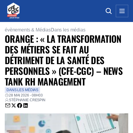
évènements & Médias
Dans les médias
ORANGE : « LA TRANSFORMATION
DES MÉTIERS SE FAIT AU
DÉTRIMENT DE LA SANTÉ DES
PERSONNELS » (CFE-CGC) – NEWS
TANK RH MANAGEMENT
DANS LES MÉDIAS
28 MAI 2026 - 08H03
STÉPHANIE CRESPIN
Envoyer par email (nouvelle fenêtre)
Partager sur Twitter (nouvelle fenêtre)
Partager sur Facebook (nouvelle fenêtre)
Partager sur LinkedIn (nouvelle fenêtre)