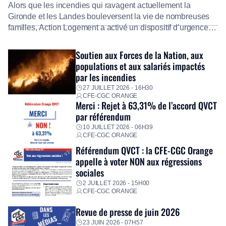
Alors que les incendies qui ravagent actuellement la
Gironde et les Landes bouleversent la vie de nombreuses
familles, Action Logement a activé un dispositif d’urgence
exceptionnel pour accompagner les salariés sinistrés.
Fidèle à sa mission d’utilité sociale, le Groupe mobilise
Soutien aux Forces de la Nation, aux
immédiatement ses équipes afin de proposer un diagnostic
populations et aux salariés impactés
personnalisé, des aides financières pour faire face aux
par les incendies
premières dépenses, […]
27 JUILLET 2026 - 16H30
CFE-CGC ORANGE
Merci : Rejet à 63,31% de l’accord QVCT
par référendum
10 JUILLET 2026 - 06H39
CFE-CGC ORANGE
Référendum QVCT : la CFE-CGC Orange
appelle à voter NON aux régressions
sociales
2 JUILLET 2026 - 15H00
CFE-CGC ORANGE
Revue de presse de juin 2026
23 JUIN 2026 - 07H57