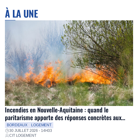
À LA UNE
Incendies en Nouvelle-Aquitaine : quand le
paritarisme apporte des réponses concrètes aux
salariés
BORDEAUX
LOGEMENT
30 JUILLET 2026 - 14H33
CIT LOGEMENT