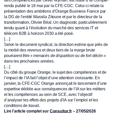
des compétences par Oliver Wyman, est issue d’un compte-
rendu publié le 18 mai par la CFE-CGC. Celui-ci relate la
présentation des ambitions d’Orange Business France par
la DG de l’entité Wassila Zitoune et par le directeur de la
transformation, Olivier Béal. Un diagnostic particulièrement
tendu quant à l’évolution du marché des services IT et
télécom B2B à horizon 2030 a été posé.
[…]
Selon le document syndical, la direction estime que près de
la moitié des revenus et deux tiers de la marge brute
pourraient être
«
menacés de disparition ou de fort déclin
»
dans les prochaines années.
[…]
Du côté du groupe Orange, le sujet des compétences et de
l’impact de l’IA fait l’objet d’une attention croissante. En
janvier, la CFE-CGC Orange annonçait le lancement d’une
expertise dédiée aux conséquences de l’IA sur les métiers
et les compétences au sein de SCE, avec l’objectif
d’analyser les effets des projets d’IA sur l’emploi et les
conditions de travail.
Lire l’article complet sur
Consultor.fr
– 27/05/2026