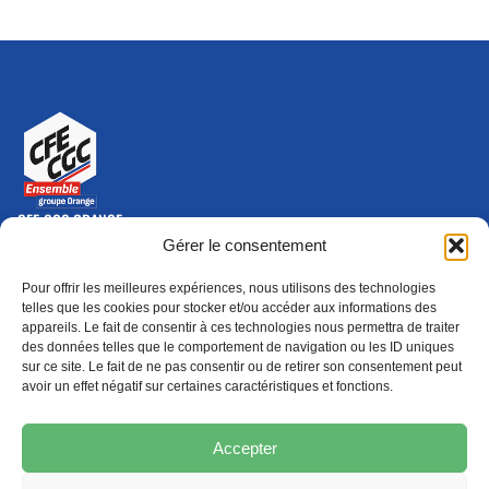
CFE-CGC ORANGE
10-12 rue Saint Amand, 75015 Paris Cedex 15
Gérer le consentement
(nouvelle fenêtre)
Nous contacter
Pour offrir les meilleures expériences, nous utilisons des technologies
01 46 79 28 74
telles que les cookies pour stocker et/ou accéder aux informations des
appareils. Le fait de consentir à ces technologies nous permettra de traiter
S'ABONNER
ADHÉRER
des données telles que le comportement de navigation ou les ID uniques
(NOUVELLE FENÊTRE)
sur ce site. Le fait de ne pas consentir ou de retirer son consentement peut
avoir un effet négatif sur certaines caractéristiques et fonctions.
Épargne
Formation
(nouvelle fenêtre)
(nouvelle fenêtre)
Accepter