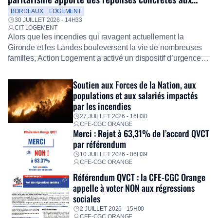
salariés
BORDEAUX
LOGEMENT
30 JUILLET 2026 - 14H33
CIT LOGEMENT
Alors que les incendies qui ravagent actuellement la
Gironde et les Landes bouleversent la vie de nombreuses
familles, Action Logement a activé un dispositif d’urgence
exceptionnel pour accompagner les salariés sinistrés.
Fidèle à sa mission d’utilité sociale, le Groupe mobilise
Soutien aux Forces de la Nation, aux
immédiatement ses équipes afin de proposer un diagnostic
populations et aux salariés impactés
personnalisé, des aides financières pour faire face aux
par les incendies
premières dépenses, […]
27 JUILLET 2026 - 16H30
CFE-CGC ORANGE
Merci : Rejet à 63,31% de l’accord QVCT
par référendum
10 JUILLET 2026 - 06H39
CFE-CGC ORANGE
Référendum QVCT : la CFE-CGC Orange
appelle à voter NON aux régressions
sociales
2 JUILLET 2026 - 15H00
CFE-CGC ORANGE