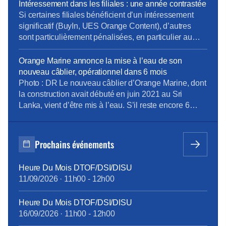
son tout nouveau navire au Sri Lanka il y a quelques
Intéressement dans les filiales : une année contrastée
jours. Le groupe pourra compter sur ce tout nouveau
Si certaines filiales bénéficient d’un intéressement
câblier aux performances […]
significatif (BuyIn, UES Orange Content), d’autres
sont particulièrement pénalisées, en particulier au
sein de l’UES OBS, mais aussi chez Globecast, où
les résultats financiers 2022 ne sont pas au rendez-
Orange Marine annonce la mise à l’eau de son
vous. Si c’est l’application logique du principe de
nouveau câblier, opérationnel dans 6 mois
l’intéressement, la situation actuelle du Groupe
Photo : DR Le nouveau câblier d’Orange Marine, dont
questionne sur la pertinence de la […]
la construction avait débuté en juin 2021 au Sri
Lanka, vient d’être mis à l’eau. S’il reste encore 6
mois de travail à fournir, c’est une première étape
pour le « Sophie Germain », voué à remplacer le
« Raymond Croze » pour un bond en avant
Prochains événements
environnemental (20% d’émissions de […]
Heure Du Mois DTOF/DSI/DISU
11/09/2026
·
11h00
-
12h00
Heure Du Mois DTOF/DSI/DISU
16/09/2026
·
11h00
-
12h00