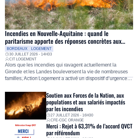
Incendies en Nouvelle-Aquitaine : quand le
paritarisme apporte des réponses concrètes aux
salariés
BORDEAUX
LOGEMENT
30 JUILLET 2026 - 14H33
CIT LOGEMENT
Alors que les incendies qui ravagent actuellement la
Gironde et les Landes bouleversent la vie de nombreuses
familles, Action Logement a activé un dispositif d’urgence
exceptionnel pour accompagner les salariés sinistrés.
Fidèle à sa mission d’utilité sociale, le Groupe mobilise
Soutien aux Forces de la Nation, aux
immédiatement ses équipes afin de proposer un diagnostic
populations et aux salariés impactés
personnalisé, des aides financières pour faire face aux
par les incendies
premières dépenses, […]
27 JUILLET 2026 - 16H30
CFE-CGC ORANGE
Merci : Rejet à 63,31% de l’accord QVCT
par référendum