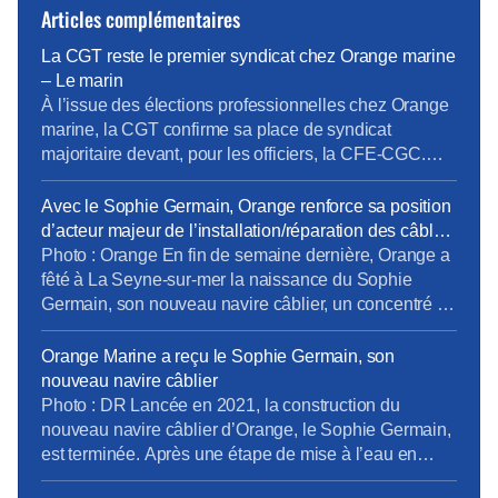
Articles complémentaires
La CGT reste le premier syndicat chez Orange marine
– Le marin
À l’issue des élections professionnelles chez Orange
marine, la CGT confirme sa place de syndicat
majoritaire devant, pour les officiers, la CFE-CGC.
Les élections professionnelles sont terminées pour
les 300 salariés inscrits chez Orange marine. Avec un
Avec le Sophie Germain, Orange renforce sa position
taux de participation de 77 %, le scrutin permet à la
d’acteur majeur de l’installation/réparation des câbles
CGT d’obtenir 57,14 % des voix, contre 17,05 % pour
sous-marins
Photo : Orange En fin de semaine dernière, Orange a
la […]
fêté à La Seyne-sur-mer la naissance du Sophie
Germain, son nouveau navire câblier, un concentré de
technologies dédié à la réparation des câbles sous-
marins. Avec ce nouveau navire, le 7e de la flotte
Orange Marine a reçu le Sophie Germain, son
d’Orange Marine, qui pèse déjà pour 15 % de la flotte
nouveau navire câblier
mondiale en […]
Photo : DR Lancée en 2021, la construction du
nouveau navire câblier d’Orange, le Sophie Germain,
est terminée. Après une étape de mise à l’eau en
novembre dernier, Orange Marine s’est vu remettre