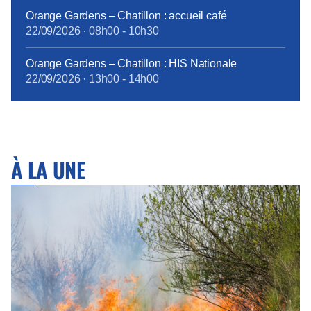
Orange Gardens – Chatillon : accueil café
22/09/2026
·
08h00
-
10h30
Orange Gardens – Chatillon : HIS Nationale
22/09/2026
·
13h00
-
14h00
À LA UNE