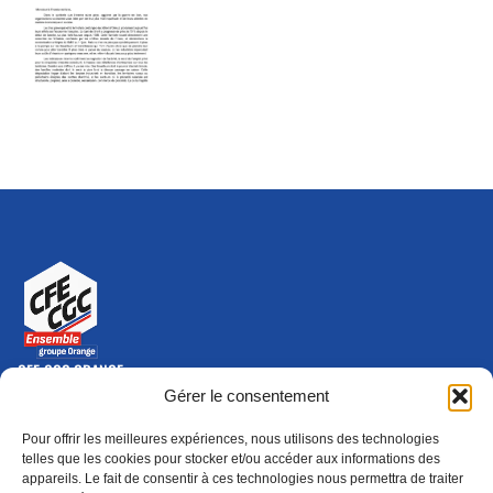
CFE-CGC ORANGE
10-12 rue Saint Amand, 75015 Paris Cedex 15
Gérer le consentement
(nouvelle fenêtre)
Nous contacter
Pour offrir les meilleures expériences, nous utilisons des technologies
01 46 79 28 74
telles que les cookies pour stocker et/ou accéder aux informations des
appareils. Le fait de consentir à ces technologies nous permettra de traiter