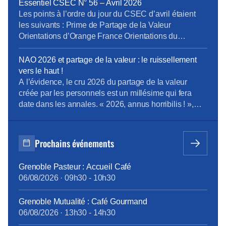
alternants), les fonctionnaires en activité et les
Essentiel CSEC N° 56 – Avril 2026
intérimaires à la date de signature de la décision […]
Les points à l’ordre du jour du CSEC d’avril étaient
les suivants : Prime de Partage de la Valeur
Orientations d’Orange France Orientations du
domaine Boucles Locales et Interventions (BLI)
Orientations de la Direction Entreprises France Projet
NAO 2026 et partage de la valeur : le ruissellement
de cession de Globecast Holding Retrouvez
vers le haut !
L’Essentiel du CSEC d’Avril
A l’évidence, le cru 2026 du partage de la valeur
créée par les personnels est un millésime qui fera
date dans les annales. « 2026, annus horribilis ! »,
telle pourrait être la clameur poussée à l’unisson par
les personnels Orange, malmenés et désabusés face
à une redistribution de la valeur peau de chagrin. Et
Prochains événements
[…]
Grenoble Pasteur : Accueil Café
06/08/2026
·
09h30
-
10h30
Grenoble Mutualité : Café Gourmand
06/08/2026
·
13h30
-
14h30