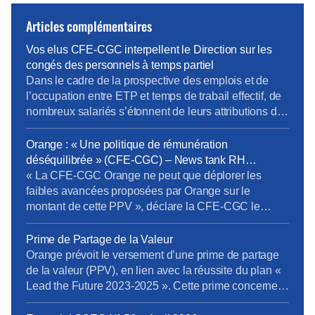
Articles complémentaires
Vos elus CFE-CGC interpellent le Direction sur les
congés des personnels à temps partiel
Dans le cadre de la prospective des emplois et de
l’occupation entre ETP et temps de trabail effectif, de
nombreux salariés s’étonnent de leurs attributions de
jour de congés. En effet pour pouvoir passer en temps
partiel, il est important d’en connaître toutes les règles
Orange : « Une politique de rémunération
RH notamment les conséquences sur la paye, les
déséquilibrée » (CFE-CGC) – News tank RH
ICPC, la […]
management
« La CFE-CGC Orange ne peut que déplorer les
faibles avancées proposées par Orange sur le
montant de cette PPV », déclare la CFE-CGC le
11/05/2026. L’organisation syndicale s’exprime au
sujet du versement d’une PPV, en lien avec la
Prime de Partage de la Valeur
réussite du plan « Lead the Future 2023-2025 ». « La
Orange prévoit le versement d’une prime de partage
CFE-CGC Orange dénonce une nouvelle fois une
de la valeur (PPV), en lien avec la réussite du plan «
politique de rémunération […]
Lead the Future 2023-2025 ». Cette prime concernera
les salariés liés par un contrat de travail (CDI, CDD et