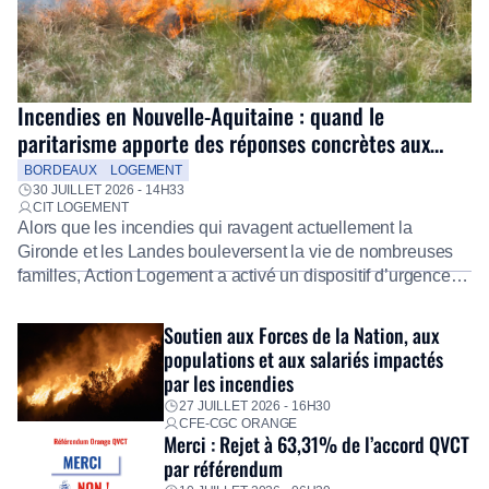
Incendies en Nouvelle-Aquitaine : quand le
paritarisme apporte des réponses concrètes aux
salariés
BORDEAUX
LOGEMENT
30 JUILLET 2026 - 14H33
CIT LOGEMENT
Alors que les incendies qui ravagent actuellement la
Gironde et les Landes bouleversent la vie de nombreuses
familles, Action Logement a activé un dispositif d’urgence
exceptionnel pour accompagner les salariés sinistrés.
Fidèle à sa mission d’utilité sociale, le Groupe mobilise
Soutien aux Forces de la Nation, aux
immédiatement ses équipes afin de proposer un diagnostic
populations et aux salariés impactés
personnalisé, des aides financières pour faire face aux
par les incendies
premières dépenses, […]
27 JUILLET 2026 - 16H30
CFE-CGC ORANGE
Merci : Rejet à 63,31% de l’accord QVCT
par référendum