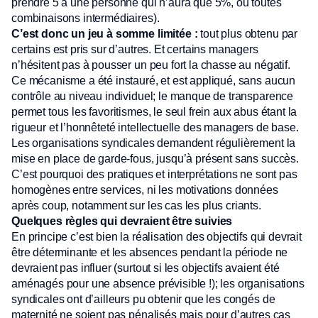
prendre 5 à une personne qui n’aura que 5%, ou toutes
combinaisons intermédiaires).
C’est donc un jeu à somme limitée :
tout plus obtenu par
certains est pris sur d’autres. Et certains managers
n’hésitent pas à pousser un peu fort la chasse au négatif.
Ce mécanisme a été instauré, et est appliqué, sans aucun
contrôle au niveau individuel; le manque de transparence
permet tous les favoritismes, le seul frein aux abus étant la
rigueur et l’honnêteté intellectuelle des managers de base.
Les organisations syndicales demandent régulièrement la
mise en place de garde-fous, jusqu’à présent sans succès.
C’est pourquoi des pratiques et interprétations ne sont pas
homogènes entre services, ni les motivations données
après coup, notamment sur les cas les plus criants.
Quelques règles qui devraient être suivies
En principe c’est bien la réalisation des objectifs qui devrait
être déterminante et les absences pendant la période ne
devraient pas influer (surtout si les objectifs avaient été
aménagés pour une absence prévisible !); les organisations
syndicales ont d’ailleurs pu obtenir que les congés de
maternité ne soient pas pénalisés mais pour d’autres cas