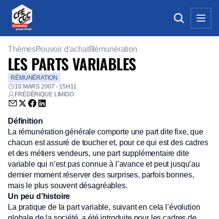
Thèmes
Pouvoir d’achat
Rémunération
LES PARTS VARIABLES
RÉMUNÉRATION
10 MARS 2007 - 15H11
FRÉDÉRIQUE LIMIDO
Envoyer par email (nouvelle fenêtre)
Partager sur Twitter (nouvelle fenêtre)
Partager sur Facebook (nouvelle fenêtre)
Partager sur LinkedIn (nouvelle fenêtre)
Définition
La rémunération générale comporte une part dite fixe, que
chacun est assuré de toucher et, pour ce qui est des cadres
et des métiers vendeurs, une part supplémentaire dite
variable qui n’est pas connue à l’avance et peut jusqu’au
dernier moment réserver des surprises, parfois bonnes,
mais le plus souvent désagréables.
Un peu d’histoire
La pratique de la part variable, suivant en cela l’évolution
globale de la société, a été introduite pour les cadres de