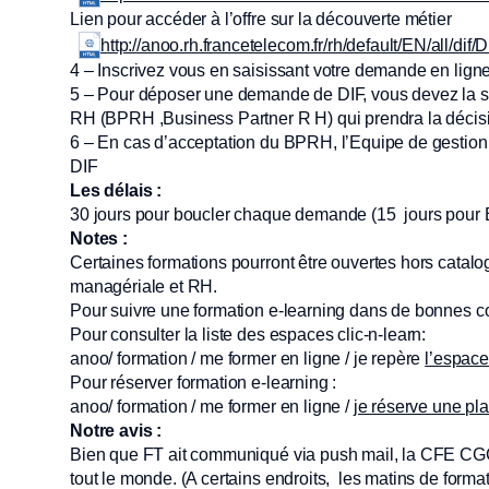
Lien pour accéder à l’offre sur la découverte métier
http://anoo.rh.francetelecom.fr/rh/default/EN/all/dif/
4 – Inscrivez vous en saisissant votre demande en ligne
5 – Pour déposer une demande de DIF, vous devez la so
RH (BPRH ,Business Partner R H) qui prendra la décisio
6 – En cas d’acceptation du BPRH, l’Equipe de gestion D
DIF
Les délais :
30 jours pour boucler chaque demande (15 jours pour BPR
Notes :
Certaines formations pourront être ouvertes hors catal
managériale et RH.
Pour suivre une formation e-learning dans de bonnes con
Pour consulter la liste des espaces clic-n-learn:
anoo/ formation / me former en ligne / je repère
l’espace
Pour réserver formation e-learning :
anoo/ formation / me former en ligne /
je réserve une pl
Notre avis :
Bien que FT ait communiqué via push mail, la CFE CGC
tout le monde. (A certains endroits, les matins de form