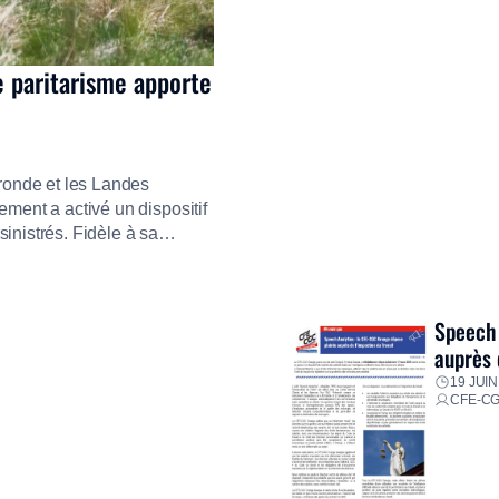
e paritarisme apporte
ironde et les Landes
ment a activé un dispositif
inistrés. Fidèle à sa
ment ses équipes afin de
res pour faire face aux
Speech 
auprès 
19 JUIN
CFE-C