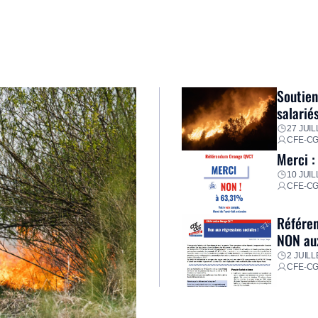
Soutien
salarié
27 JUIL
CFE-C
Merci :
10 JUIL
CFE-C
Référen
NON aux
2 JUILL
CFE-C