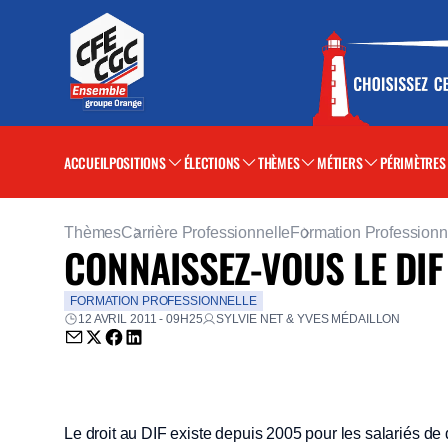
ACCUEIL
POSITIONS
ÉLECTIONS
THÈMES
MÉTIERS
PÉRIMÈTRES
Thèmes
Carrière Professionnelle
Formation Professionn
CONNAISSEZ-VOUS LE DIF
FORMATION PROFESSIONNELLE
12 AVRIL 2011 - 09H25
SYLVIE NET & YVES MÉDAILLON
Envoyer par email (nouvelle fenêtre)
Partager sur Twitter (nouvelle fenêtre)
Partager sur Facebook (nouvelle fenêtre)
Partager sur LinkedIn (nouvelle fenêtre)
Le droit au DIF existe depuis 2005 pour les salariés de d