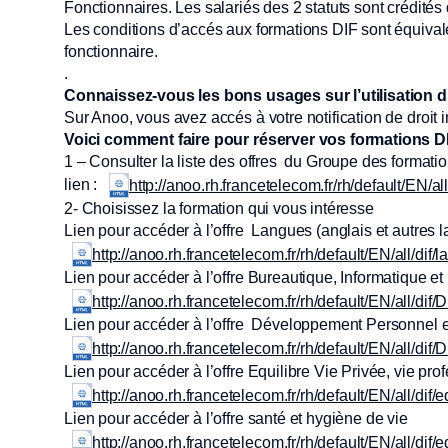
Fonctionnaires. Les salariés des 2 statuts sont crédités
Les conditions d’accés aux formations DIF sont équivalen
fonctionnaire.
.
Connaissez-vous les bons usages sur l’utilisation d
Sur Anoo, vous avez accés à votre notification de droit i
Voici comment faire pour réserver vos formations D
1 – Consulter la liste des offres du Groupe des formati
lien :
http://anoo.rh.francetelecom.fr/rh/default/EN/all/
2- Choisissez la formation qui vous intéresse
Lien pour accéder à l’offre Langues (anglais et autres 
http://anoo.rh.francetelecom.fr/rh/default/EN/all/dif/
Lien pour accéder à l’offre Bureautique, Informatique et 
http://anoo.rh.francetelecom.fr/rh/default/EN/all/dif
Lien pour accéder à l’offre Développement Personnel e
http://anoo.rh.francetelecom.fr/rh/default/EN/all/dif
Lien pour accéder à l’offre Equilibre Vie Privée, vie p
http://anoo.rh.francetelecom.fr/rh/default/EN/all/dif/e
Lien pour accéder à l’offre santé et hygiène de vie
http://anoo.rh.francetelecom.fr/rh/default/EN/all/dif/e