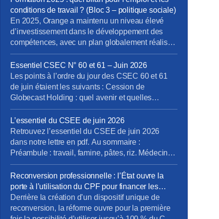
conditions de travail ? (Bloc 3 – politique sociale)
En 2025, Orange a maintenu un niveau élevé
d’investissement dans le développement des
compétences, avec un plan globalement réalisé
à 97% et un taux d’accès à la formation très
élevé. L’offre a été structurée autour de grandes
Essentiel CSEC N° 60 et 61 – Juin 2026
priorités stratégiques comme la cybersécurité, la
Les points à l’ordre du jour des CSEC 60 et 61
data et l’IA, la « softwarisation », la RSE, le
de juin étaient les suivants : Cession de
management et les compétences […]
Globecast Holding : quel avenir et quelles
garanties pour les salariés ? Orange Gardens –
Châtillon : réaménagement du site, quels impacts
L’essentiel du CSEE de juin 2026
concrets pour les équipes ? Plan de départs à
Retrouvez l’essentiel du CSEE de juin 2026
SCE : où en est […]
dans notre lettre en pdf. Au sommaire :
Préambule : travail, famine, pâtes, riz. Médecins :
la lutte c’est class ! Le travail c’est la santé.
Emploi et parcours du combattant Marseille,
Reconversion professionnelle : l’État ouvre la
Mistral gagnant ? Prochain CSEE pour vos
porte à l’utilisation du CPF pour financer les
élus, du 7 au 9 juillet.
besoins des entreprises
Derrière la création d’un dispositif unique de
reconversion, la réforme ouvre pour la première
fois la possibilité d’utiliser jusqu’à 100 % du CPF