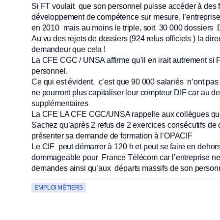
Si FT voulait que son personnel puisse accéder à des 
développement de compétence sur mesure, l’entreprise 
en 2010 mais au moins le triple, soit 30 000 dossiers 
Au vu des rejets de dossiers (924 refus officiels ) la dir
demandeur que cela !
La CFE CGC / UNSA affirme qu’il en irait autrement si FT
personnel.
Ce qui est évident, c’est que 90 000 salariés n’ont pas e
ne pourront plus capitaliser leur compteur DIF car au d
supplémentaires
La CFE LA CFE CGC/UNSA rappelle aux collègues que
Sachez qu’après 2 refus de 2 exercices consécutifs de 
présenter sa demande de formation à l’OPACIF
Le CIF peut démarrer à 120 h et peut se faire en dehors 
dommageable pour France Télécom car l’entreprise ne p
demandes ainsi qu’aux départs massifs de son personn
EMPLOI MÉTIERS