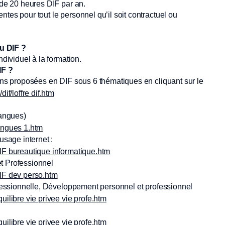
 de 20 heures DIF par an.
tes pour tout le personnel qu’il soit contractuel ou
u DIF ?
ndividuel à la formation.
IF ?
ons proposées en DIF sous 6 thématiques en cliquant sur le
dif/loffre dif.htm
langues)
langues 1.htm
usage internet :
/DIF bureautique informatique.htm
t Professionnel
/DIF dev perso.htm
rofessionnelle, Développement personnel et professionnel
quilibre vie privee vie profe.htm
quilibre vie privee vie profe.htm