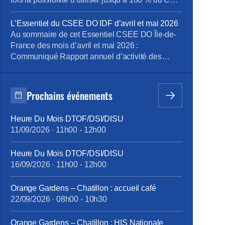
du salarié pour financer une mobilité
professionnelle répondant aux besoins des
L’Essentiel du CSEE DO IDF d’avril et mai 2026
entreprises Ce qu’il faut retenir de notre article
Au sommaire de cet Essentiel CSEE DO Île-de-
détaillé ci-après : Pour la première fois, les
France des mois d’avril et mai 2026 :
entreprises pourront solliciter les salariés […]
Communiqué Rapport annuel d’activité des
médecins du travail de la DO IDF pour 2025
Bilan Plan de Développement des Compétences
2025 pour la DO IDF Approbation des comptes
Prochains événements
annuels du CSEE DO IDF pour 2025 Retour
d’expérience sur le projet […]
Heure Du Mois DTOF/DSI/DISU
11/09/2026
·
11h00
-
12h00
Heure Du Mois DTOF/DSI/DISU
16/09/2026
·
11h00
-
12h00
Orange Gardens – Chatillon : accueil café
22/09/2026
·
08h00
-
10h30
Orange Gardens – Chatillon : HIS Nationale