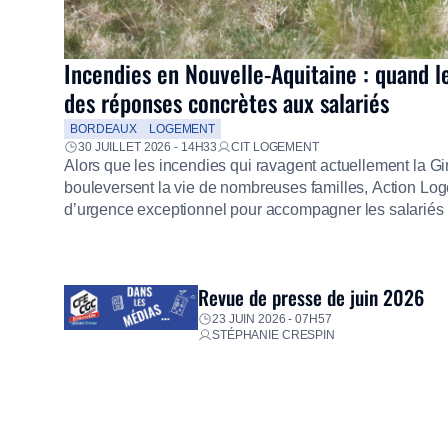
Incendies en Nouvelle-Aquitaine : quand l
des réponses concrètes aux salariés
BORDEAUX
LOGEMENT
30 JUILLET 2026 - 14H33
CIT LOGEMENT
Alors que les incendies qui ravagent actuellement la G
bouleversent la vie de nombreuses familles, Action Loge
d’urgence exceptionnel pour accompagner les salariés s
mission d’utilité sociale, le Groupe mobilise immédiate
proposer un diagnostic personnalisé, des aides financiè
premières dépenses, […]
Revue de presse de juin 2026
23 JUIN 2026 - 07H57
STÉPHANIE CRESPIN