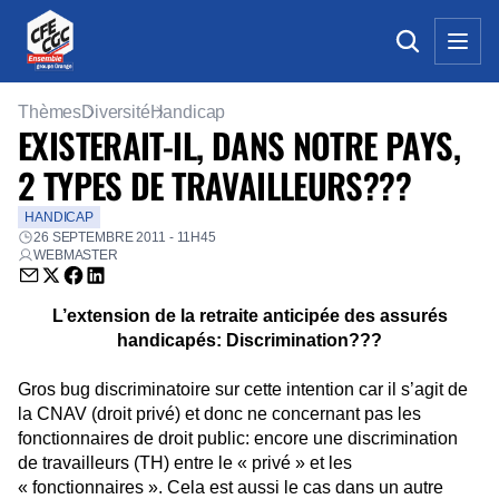
Thèmes
Diversité
Handicap
EXISTERAIT-IL, DANS NOTRE PAYS,
2 TYPES DE TRAVAILLEURS???
HANDICAP
26 SEPTEMBRE 2011 - 11H45
WEBMASTER
Envoyer par email (nouvelle fenêtre)
Partager sur Twitter (nouvelle fenêtre)
Partager sur Facebook (nouvelle fenêtre)
Partager sur LinkedIn (nouvelle fenêtre)
L’extension de la retraite anticipée des assurés
handicapés: Discrimination???
Gros bug discriminatoire sur cette intention car il s’agit de
la CNAV (droit privé) et donc ne concernant pas les
fonctionnaires de droit public: encore une discrimination
de travailleurs (TH) entre le « privé » et les
« fonctionnaires ». Cela est aussi le cas dans un autre