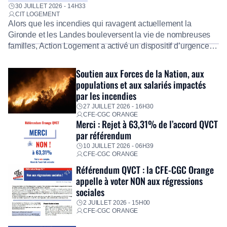
30 JUILLET 2026 - 14H33
CIT LOGEMENT
Alors que les incendies qui ravagent actuellement la
Gironde et les Landes bouleversent la vie de nombreuses
familles, Action Logement a activé un dispositif d’urgence
exceptionnel pour accompagner les salariés sinistrés.
Fidèle à sa mission d’utilité sociale, le Groupe mobilise
Soutien aux Forces de la Nation, aux
immédiatement ses équipes afin de proposer un diagnostic
populations et aux salariés impactés
personnalisé, des aides financières pour faire face aux
par les incendies
premières dépenses, […]
27 JUILLET 2026 - 16H30
CFE-CGC ORANGE
Merci : Rejet à 63,31% de l’accord QVCT
par référendum
10 JUILLET 2026 - 06H39
CFE-CGC ORANGE
Référendum QVCT : la CFE-CGC Orange
appelle à voter NON aux régressions
sociales
2 JUILLET 2026 - 15H00
CFE-CGC ORANGE