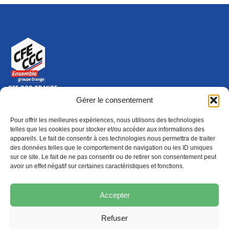
CFE-CGC ORANGE
10-12 rue Saint Amand, 75015 Paris Cedex 15
Gérer le consentement
(nouvelle fenêtre)
Nous contacter
Pour offrir les meilleures expériences, nous utilisons des technologies
01 46 79 28 74
telles que les cookies pour stocker et/ou accéder aux informations des
appareils. Le fait de consentir à ces technologies nous permettra de traiter
S'ABONNER
ADHÉRER
des données telles que le comportement de navigation ou les ID uniques
(NOUVELLE FENÊTRE)
sur ce site. Le fait de ne pas consentir ou de retirer son consentement peut
avoir un effet négatif sur certaines caractéristiques et fonctions.
Épargne
Formation
(nouvelle fenêtre)
(nouvelle fenêtre)
Accepter
Refuser
MENTIONS LÉGALES