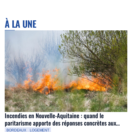
À LA UNE
Incendies en Nouvelle-Aquitaine : quand le
paritarisme apporte des réponses concrètes aux
salariés
BORDEAUX
LOGEMENT