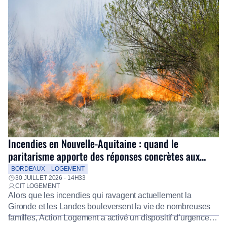
Incendies en Nouvelle-Aquitaine : quand le
paritarisme apporte des réponses concrètes aux
salariés
BORDEAUX
LOGEMENT
30 JUILLET 2026 - 14H33
CIT LOGEMENT
Alors que les incendies qui ravagent actuellement la
Gironde et les Landes bouleversent la vie de nombreuses
familles, Action Logement a activé un dispositif d’urgence