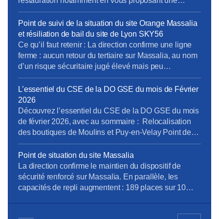
restauration notamment en vous proposant une
diversité de choix, de flexibilité et de qualité partout et
pour tous. Après l’installation des frigos connectés et
Point de suivi de la situation du site Orange Massalia
la signature d’un premier RIE Génération à seulement
et résiliation de bail du site de Lyon SKY56
240m du site d’Orange Stadium, les […]
Ce qu’il faut retenir : La direction confirme une ligne
ferme : aucun retour du tertiaire sur Massalia, au nom
d’un risque sécuritaire jugé élevé mais peu
documenté en instance. La direction met en place une
organisation transitoire largement pilotée par les
L’essentiel du CSE de la DO GSE du mois de Février
managers et un outil de réservation, au détriment d’un
2026
véritable cadre social partagé. […]
Découvrez l’essentiel du CSE de la DO GSE du mois
de février 2026, avec au sommaire : Relocalisation
des boutiques de Moulins et Puy-en-Velay Point de
situation du site Massalia Si vous souhaitez lire
l’intégralité de notre publication, cliquez sur le lien ci-
Point de situation du site Massalia
dessous : essentiel_du_cse_fevrier_2026_004.pdf
La direction confirme le maintien du dispositif de
sécurité renforcé sur Massalia. En parallèle, les
capacités de repli augmentent : 189 places sur 10
sites Orange et 371 places de coworking sur 4 sites
d’ici début avril.L’objectif affiché est de permettre aux