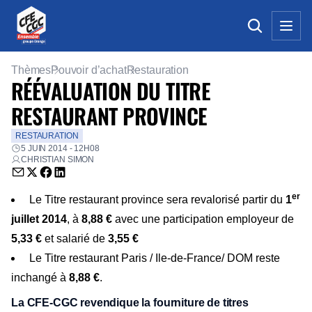
Thèmes
Pouvoir d’achat
Restauration
RÉÉVALUATION DU TITRE
RESTAURANT PROVINCE
RESTAURATION
5 JUIN 2014 - 12H08
CHRISTIAN SIMON
Envoyer par email (nouvelle fenêtre)
Partager sur Twitter (nouvelle fenêtre)
Partager sur Facebook (nouvelle fenêtre)
Partager sur LinkedIn (nouvelle fenêtre)
er
Le Titre restaurant province sera revalorisé partir du
1
juillet 2014
, à
8,88 €
avec une participation employeur de
5,33 €
et salarié de
3,55
€
Le Titre restaurant Paris / Ile-de-France/ DOM reste
inchangé à
8,88 €
.
La CFE-CGC revendique
la fourniture de titres