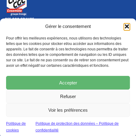
CFE-CGC ORANGE
10-12 rue Saint Amand, 75015 Paris Cedex 15
Gérer le consentement
(nouvelle fenêtre)
Nous contacter
Pour offrir les meilleures expériences, nous utilisons des technologies
01 46 79 28 74
telles que les cookies pour stocker et/ou accéder aux informations des
appareils. Le fait de consentir à ces technologies nous permettra de traiter
S'ABONNER
ADHÉRER
des données telles que le comportement de navigation ou les ID uniques
(NOUVELLE FENÊTRE)
sur ce site. Le fait de ne pas consentir ou de retirer son consentement peut
avoir un effet négatif sur certaines caractéristiques et fonctions.
Épargne
Formation
(nouvelle fenêtre)
(nouvelle fenêtre)
Accepter
Refuser
MENTIONS LÉGALES
PROTECTION DES DONNÉES
POLITIQUE DE COOKIES
Voir les préférences
© 2026 CFE-CGC Orange
Politique de
Politique de protection des données – Politique de
cookies
confidentialité