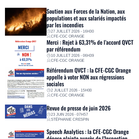
exceptionnel pour accompagner les salariés sinistrés.
Fidèle à sa mission d’utilité sociale, le Groupe mobilise
Soutien aux Forces de la Nation, aux
immédiatement ses équipes afin de proposer un diagnostic
populations et aux salariés impactés
personnalisé, des aides financières pour faire face aux
par les incendies
premières dépenses, […]
27 JUILLET 2026 - 16H30
CFE-CGC ORANGE
Merci : Rejet à 63,31% de l’accord QVCT
par référendum
10 JUILLET 2026 - 06H39
CFE-CGC ORANGE
Référendum QVCT : la CFE-CGC Orange
appelle à voter NON aux régressions
sociales
2 JUILLET 2026 - 15H00
CFE-CGC ORANGE
Revue de presse de juin 2026
23 JUIN 2026 - 07H57
STÉPHANIE CRESPIN
Speech Analytics : la CFE-CGC Orange
dépose plainte auprès de l’Inspection