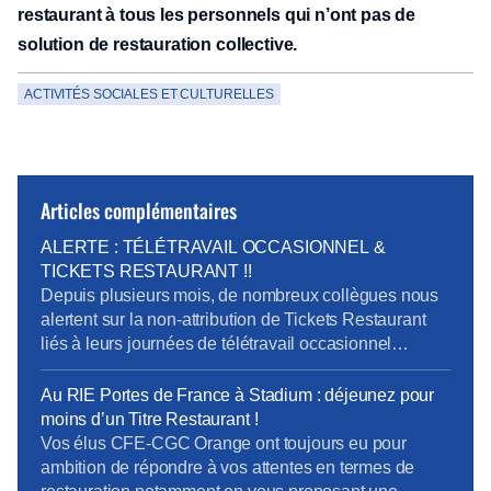
restaurant à tous les personnels qui n’ont pas de
solution de restauration collective.
ACTIVITÉS SOCIALES ET CULTURELLES
Articles complémentaires
ALERTE : TÉLÉTRAVAIL OCCASIONNEL &
TICKETS RESTAURANT !!
Depuis plusieurs mois, de nombreux collègues nous
alertent sur la non-attribution de Tickets Restaurant
liés à leurs journées de télétravail occasionnel
(TLOC). Une règle méconnue prive aujourd’hui
certains salariés de leurs droits. Une information qui
Au RIE Portes de France à Stadium : déjeunez pour
n’est toujours pas claire : La règle imposant la saisie
moins d’un Titre Restaurant !
du TLOC dans ANOO au plus tard le jour même […]
Vos élus CFE-CGC Orange ont toujours eu pour
ambition de répondre à vos attentes en termes de