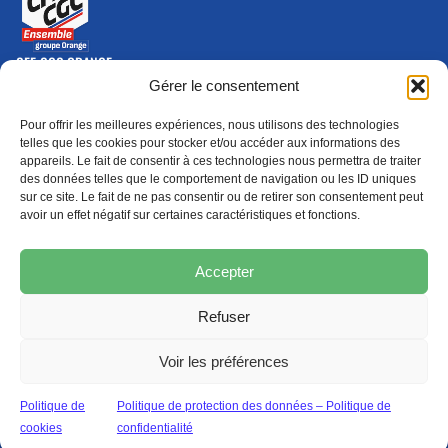
CFE-CGC ORANGE
10-12 rue Saint Amand, 75015 Paris Cedex 15
Gérer le consentement
(nouvelle fenêtre)
Nous contacter
Pour offrir les meilleures expériences, nous utilisons des technologies
01 46 79 28 74
telles que les cookies pour stocker et/ou accéder aux informations des
appareils. Le fait de consentir à ces technologies nous permettra de traiter
S'ABONNER
ADHÉRER
des données telles que le comportement de navigation ou les ID uniques
(NOUVELLE FENÊTRE)
sur ce site. Le fait de ne pas consentir ou de retirer son consentement peut
avoir un effet négatif sur certaines caractéristiques et fonctions.
Épargne
Formation
(nouvelle fenêtre)
(nouvelle fenêtre)
Accepter
Refuser
MENTIONS LÉGALES
PROTECTION DES DONNÉES
POLITIQUE DE COOKIES
Voir les préférences
© 2026 CFE-CGC Orange
Politique de
Politique de protection des données – Politique de
cookies
confidentialité