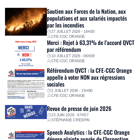
exceptionnel pour accompagner les salariés sinistrés.
Fidèle à sa mission d’utilité sociale, le Groupe mobilise
Soutien aux Forces de la Nation, aux
immédiatement ses équipes afin de proposer un diagnostic
populations et aux salariés impactés
personnalisé, des aides financières pour faire face aux
par les incendies
premières dépenses, […]
27 JUILLET 2026 - 16H30
CFE-CGC ORANGE
Merci : Rejet à 63,31% de l’accord QVCT
par référendum
10 JUILLET 2026 - 06H39
CFE-CGC ORANGE
Référendum QVCT : la CFE-CGC Orange
appelle à voter NON aux régressions
sociales
2 JUILLET 2026 - 15H00
CFE-CGC ORANGE
Revue de presse de juin 2026
23 JUIN 2026 - 07H57
STÉPHANIE CRESPIN
Speech Analytics : la CFE-CGC Orange
dépose plainte auprès de l’Inspection