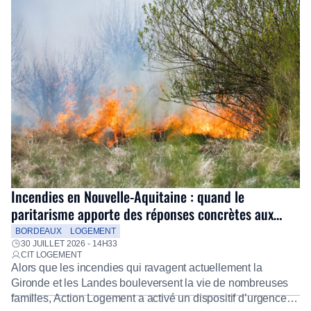
Incendies en Nouvelle-Aquitaine : quand le
paritarisme apporte des réponses concrètes aux
salariés
BORDEAUX
LOGEMENT
30 JUILLET 2026 - 14H33
CIT LOGEMENT
Alors que les incendies qui ravagent actuellement la
Gironde et les Landes bouleversent la vie de nombreuses
familles, Action Logement a activé un dispositif d’urgence