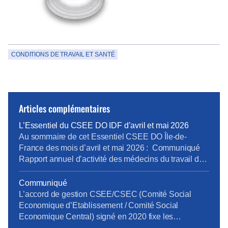
CONDITIONS DE TRAVAIL ET SANTÉ
Articles complémentaires
L’Essentiel du CSEE DO IDF d’avril et mai 2026
Au sommaire de cet Essentiel CSEE DO Île-de-
France des mois d’avril et mai 2026 : Communiqué
Rapport annuel d’activité des médecins du travail de
la DO IDF pour 2025 Bilan Plan de Développement
des Compétences 2025 pour la DO IDF Approbation
Communiqué
des comptes annuels du CSEE DO IDF pour 2025
L’accord de gestion CSEE/CSEC (Comité Social
Retour d’expérience sur le projet […]
Economique d’Etablissement / Comité Social
Economique Central) signé en 2020 fixe les
prestations, les services et leur financement entre le