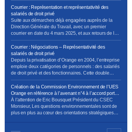
CSEE et le CSEC. Chaque année, les CSEE versent
Courrier : Représentation et représentativité des
au CSEC 20,25% de leur budget pour la gestion des
salariés de droit privé
activités (prestations enfance, solidarité, retraites,
Suite aux démarches déjà engagées auprès de la
gestion des comptes salarié, etc.…). Cet […]
Direction Générale du Travail, avec un premier
courrier en date du 4 mars 2025, et aux retours de la
Direction Générale du Travail, la CFE-CGC Orange a
transmis un nouveau courrier. Rappel du contexte :
Courrier : Négociations – Représentativité des
Depuis la privatisation d’Orange en 2004, l’entreprise
salariés de droit privé
emploie deux catégories de personnels […]
Depuis la privatisation d’Orange en 2004, l’entreprise
emploie deux catégories de personnels : des salariés
de droit privé et des fonctionnaires. Cette double
composante rend nécessaire une distinction claire
des périmètres électoraux, notamment pour
Création de la Commission Environnement de l’UES
déterminer la représentativité syndicale au regard de
Orange en référence à l’avenant n°4 à l’accord portant
la convention collective des télécommunications. Or,
sur le dialogue social au sein de l’UES Orange _
À l’attention de Eric Bousquet Président du CSEC
à l’issue des élections professionnelles de novembre
document du 24 octobre 2023
Monsieur, Les questions environnementales sont de
2023, […]
plus en plus au cœur des orientations stratégiques
des entreprises. Orange est bien sûr très concernée
par ces questions et comme l’a mentionné Mr JF