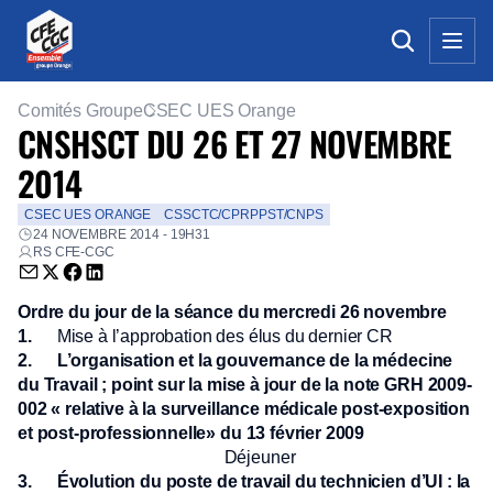
Comités Groupe
CSEC UES Orange
CNSHSCT DU 26 ET 27 NOVEMBRE
2014
CSEC UES ORANGE
CSSCTC/CPRPPST/CNPS
24 NOVEMBRE 2014 - 19H31
RS CFE-CGC
Envoyer par email (nouvelle fenêtre)
Partager sur Twitter (nouvelle fenêtre)
Partager sur Facebook (nouvelle fenêtre)
Partager sur LinkedIn (nouvelle fenêtre)
Ordre du jour de la séance du mercredi 26 novembre
1.
Mise à l’approbation des élus du dernier CR
2.
L’organisation et la gouvernance de la médecine
du Travail ; point sur la mise à jour de la note GRH 2009-
002 « relative à la surveillance médicale post-exposition
et post-professionnelle» du 13 février 2009
Déjeuner
3.
Évolution du poste de travail du technicien d’UI : la