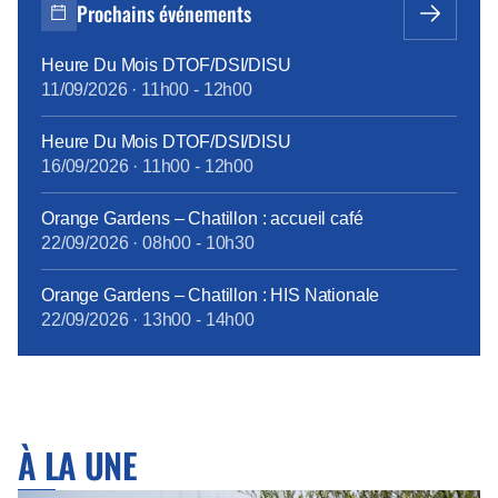
Fallacher dans le Live « Lancement du programme
Prochains événements
Carbone » du 6/12 dernier, « c’est une priorité
absolue […]
Heure Du Mois DTOF/DSI/DISU
11/09/2026
·
11h00
-
12h00
Heure Du Mois DTOF/DSI/DISU
16/09/2026
·
11h00
-
12h00
Orange Gardens – Chatillon : accueil café
22/09/2026
·
08h00
-
10h30
Orange Gardens – Chatillon : HIS Nationale
22/09/2026
·
13h00
-
14h00
À LA UNE