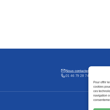
Nous contacter
01 46 79 28 74
Pour offrir 
cookies pour
ces technolo
navigation ou
consentement