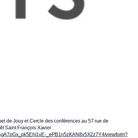
bet de Jouy et Cercle des conférences au 57 rue de
t Saint François Xavier
QN9SgA7pGx_pk5Ehi1vE-_ePB1n5zKAN8v5X2z7Y4/viewform?