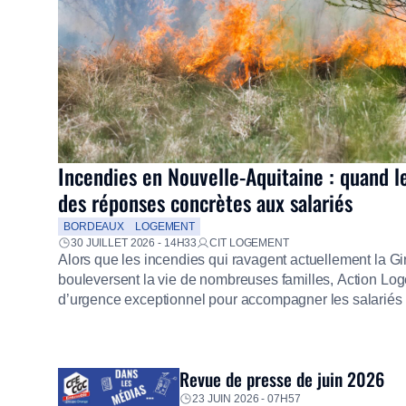
Incendies en Nouvelle-Aquitaine : quand l
des réponses concrètes aux salariés
BORDEAUX
LOGEMENT
30 JUILLET 2026 - 14H33
CIT LOGEMENT
Alors que les incendies qui ravagent actuellement la G
bouleversent la vie de nombreuses familles, Action Loge
d’urgence exceptionnel pour accompagner les salariés s
mission d’utilité sociale, le Groupe mobilise immédiate
proposer un diagnostic personnalisé, des aides financiè
premières dépenses, […]
Revue de presse de juin 2026
23 JUIN 2026 - 07H57