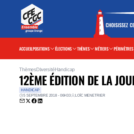
ACCUEIL
POSITIONS
ÉLECTIONS
THÈMES
MÉTIERS
PÉRIMÈTRES
Thèmes
Diversité
Handicap
12ÈME ÉDITION DE LA JO
HANDICAP
5 SEPTEMBRE 2018 - 06H33
LOÏC MENETRIER
Envoyer par email (nouvelle fenêtre)
Partager sur Twitter (nouvelle fenêtre)
Partager sur Facebook (nouvelle fenêtre)
Partager sur LinkedIn (nouvelle fenêtre)