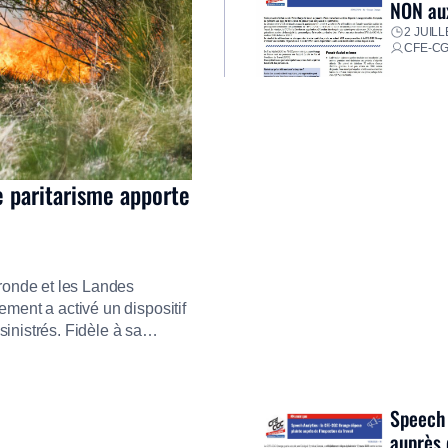
NON aux
2 JUILL
CFE-C
e paritarisme apporte
ironde et les Landes
ment a activé un dispositif
inistrés. Fidèle à sa
ment ses équipes afin de
res pour faire face aux
Speech 
auprès 