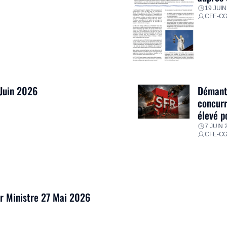
19 JUIN
CFE-C
 Juin 2026
Démantè
concurr
élevé p
7 JUIN 
CFE-C
er Ministre 27 Mai 2026