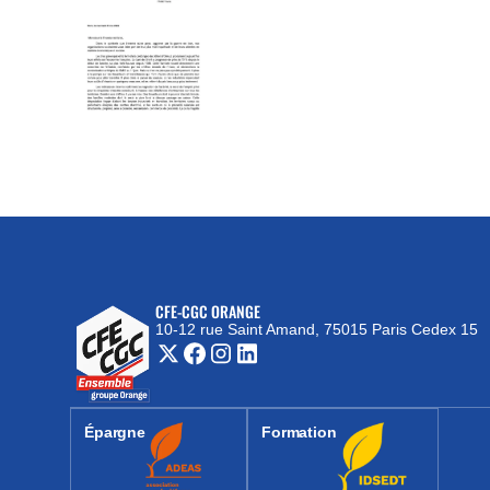
CFE-CGC ORANGE
10-12 rue Saint Amand, 75015 Paris Cedex 15
(nouvelle fenêtre)
Épargne
Formation
(nouvelle fenêtre)
(nouvelle fenêtre)