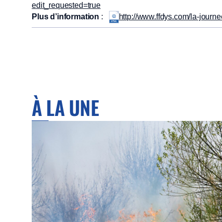
edit_requested=true
Plus d’information
:
http://www.ffdys.com/la-jour
À LA UNE