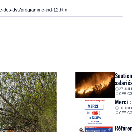
nee-des-dys/programme-jnd-12.htm
Soutien
salarié
27 JUIL
CFE-C
Merci :
10 JUIL
CFE-C
Référen