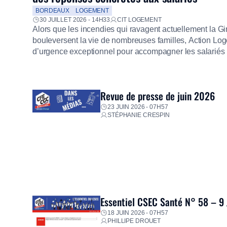
BORDEAUX
LOGEMENT
30 JUILLET 2026 - 14H33
CIT LOGEMENT
Alors que les incendies qui ravagent actuellement la G
bouleversent la vie de nombreuses familles, Action Loge
d’urgence exceptionnel pour accompagner les salariés s
mission d’utilité sociale, le Groupe mobilise immédiate
proposer un diagnostic personnalisé, des aides financiè
premières dépenses, […]
Revue de presse de juin 2026
23 JUIN 2026 - 07H57
STÉPHANIE CRESPIN
Essentiel CSEC Santé N° 58 – 9
18 JUIN 2026 - 07H57
PHILLIPE DROUET