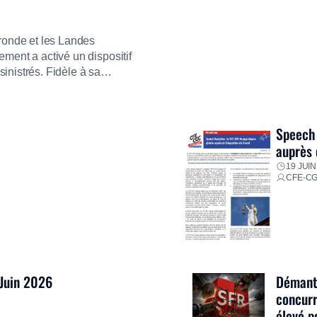
ironde et les Landes
ment a activé un dispositif
inistrés. Fidèle à sa
ment ses équipes afin de
res pour faire face aux
Speech 
auprès 
19 JUIN
CFE-C
 Juin 2026
Démantè
concurr
élevé p