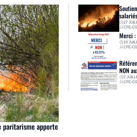
Soutien
salarié
27 JUIL
CFE-C
Merci :
10 JUIL
CFE-C
Référen
NON aux
2 JUILL
CFE-C
e paritarisme apporte