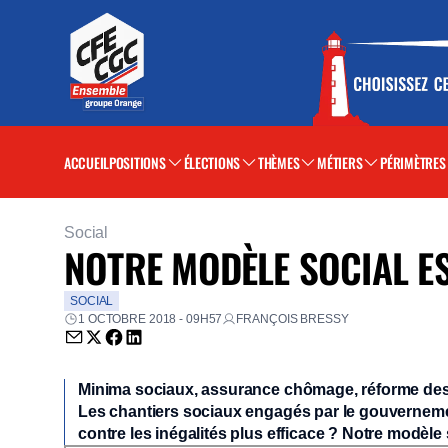
ACCUEIL
POSITIONS
ÉLECTIONS
THÈMES
MÉTIERS
PÉRIMÈTRES
Social
NOTRE MODÈLE SOCIAL ES
SOCIAL
1 OCTOBRE 2018 - 09H57
FRANÇOIS BRESSY
Envoyer par email (nouvelle fenêtre)
Partager sur Twitter (nouvelle fenêtre)
Partager sur Facebook (nouvelle fenêtre)
Partager sur LinkedIn (nouvelle fenêtre)
Minima sociaux, assurance chômage, réforme des r
Les chantiers sociaux engagés par le gouvernemen
contre les inégalités plus efficace ? Notre modèle s