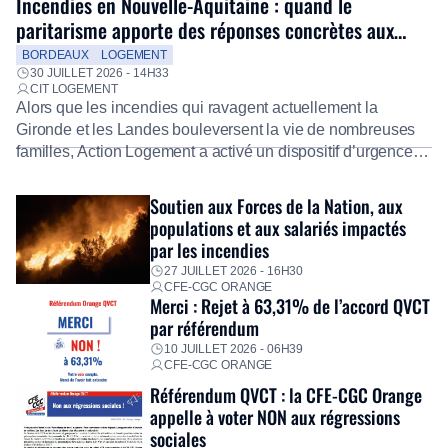
Incendies en Nouvelle-Aquitaine : quand le
paritarisme apporte des réponses concrètes aux
salariés
BORDEAUX
LOGEMENT
30 JUILLET 2026 - 14H33
CIT LOGEMENT
Alors que les incendies qui ravagent actuellement la
Gironde et les Landes bouleversent la vie de nombreuses
familles, Action Logement a activé un dispositif d’urgence
exceptionnel pour accompagner les salariés sinistrés.
Fidèle à sa mission d’utilité sociale, le Groupe mobilise
Soutien aux Forces de la Nation, aux
immédiatement ses équipes afin de proposer un diagnostic
populations et aux salariés impactés
personnalisé, des aides financières pour faire face aux
par les incendies
premières dépenses, […]
27 JUILLET 2026 - 16H30
CFE-CGC ORANGE
Merci : Rejet à 63,31% de l’accord QVCT
par référendum
10 JUILLET 2026 - 06H39
CFE-CGC ORANGE
Référendum QVCT : la CFE-CGC Orange
appelle à voter NON aux régressions
sociales