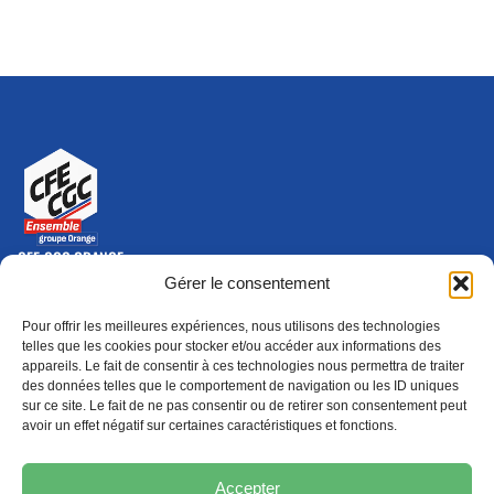
CFE-CGC ORANGE
10-12 rue Saint Amand, 75015 Paris Cedex 15
Gérer le consentement
(nouvelle fenêtre)
Nous contacter
Pour offrir les meilleures expériences, nous utilisons des technologies
01 46 79 28 74
telles que les cookies pour stocker et/ou accéder aux informations des
appareils. Le fait de consentir à ces technologies nous permettra de traiter
S'ABONNER
ADHÉRER
des données telles que le comportement de navigation ou les ID uniques
(NOUVELLE FENÊTRE)
sur ce site. Le fait de ne pas consentir ou de retirer son consentement peut
avoir un effet négatif sur certaines caractéristiques et fonctions.
Épargne
Formation
(nouvelle fenêtre)
(nouvelle fenêtre)
Accepter