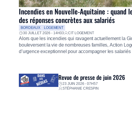
Incendies en Nouvelle-Aquitaine : quand l
des réponses concrètes aux salariés
BORDEAUX
LOGEMENT
30 JUILLET 2026 - 14H33
CIT LOGEMENT
Alors que les incendies qui ravagent actuellement la G
bouleversent la vie de nombreuses familles, Action Loge
d’urgence exceptionnel pour accompagner les salariés s
mission d’utilité sociale, le Groupe mobilise immédiate
proposer un diagnostic personnalisé, des aides financiè
premières dépenses, […]
Revue de presse de juin 2026
23 JUIN 2026 - 07H57
STÉPHANIE CRESPIN