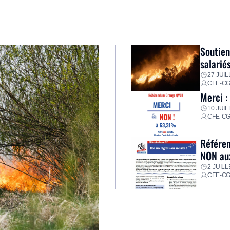
Soutien
salarié
27 JUIL
CFE-C
Merci :
10 JUIL
CFE-C
Référen
NON aux
2 JUILL
CFE-C