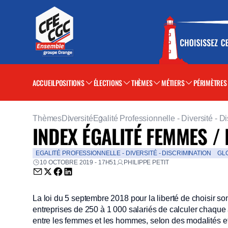
ACCUEIL
POSITIONS
ÉLECTIONS
THÈMES
MÉTIERS
PÉRIMÈTRES
Thèmes
Diversité
Egalité Professionnelle - Diversité - D
INDEX ÉGALITÉ FEMMES /
EGALITÉ PROFESSIONNELLE - DIVERSITÉ - DISCRIMINATION
GL
10 OCTOBRE 2019 - 17H51
PHILIPPE PETIT
Envoyer par email (nouvelle fenêtre)
Partager sur Twitter (nouvelle fenêtre)
Partager sur Facebook (nouvelle fenêtre)
Partager sur LinkedIn (nouvelle fenêtre)
La loi du 5 septembre 2018 pour la liberté de choisir s
entreprises de 250 à 1 000 salariés de calculer chaque 
entre les femmes et les hommes, selon des modalités et