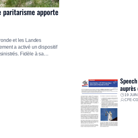
e paritarisme apporte
ironde et les Landes
ment a activé un dispositif
inistrés. Fidèle à sa
ment ses équipes afin de
res pour faire face aux
Speech 
auprès 
19 JUIN
CFE-C