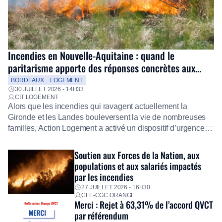
Incendies en Nouvelle-Aquitaine : quand le
paritarisme apporte des réponses concrètes aux
salariés
BORDEAUX
LOGEMENT
30 JUILLET 2026 - 14H33
CIT LOGEMENT
Alors que les incendies qui ravagent actuellement la
Gironde et les Landes bouleversent la vie de nombreuses
familles, Action Logement a activé un dispositif d’urgence
exceptionnel pour accompagner les salariés sinistrés.
Fidèle à sa mission d’utilité sociale, le Groupe mobilise
Soutien aux Forces de la Nation, aux
immédiatement ses équipes afin de proposer un diagnostic
populations et aux salariés impactés
personnalisé, des aides financières pour faire face aux
par les incendies
premières dépenses, […]
27 JUILLET 2026 - 16H30
CFE-CGC ORANGE
Merci : Rejet à 63,31% de l’accord QVCT
par référendum