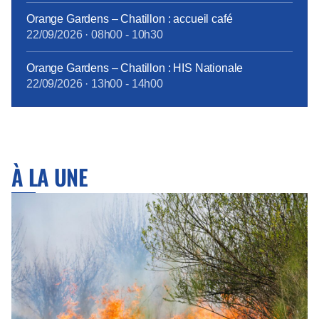
Orange Gardens – Chatillon : accueil café
22/09/2026
·
08h00
-
10h30
Orange Gardens – Chatillon : HIS Nationale
22/09/2026
·
13h00
-
14h00
À LA UNE