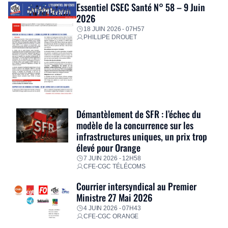
Essentiel CSEC Santé N° 58 – 9 Juin
2026
18 JUIN 2026 - 07H57
PHILLIPE DROUET
Démantèlement de SFR : l’échec du
modèle de la concurrence sur les
infrastructures uniques, un prix trop
élevé pour Orange
7 JUIN 2026 - 12H58
CFE-CGC TÉLÉCOMS
Courrier intersyndical au Premier
Ministre 27 Mai 2026
4 JUIN 2026 - 07H43
CFE-CGC ORANGE