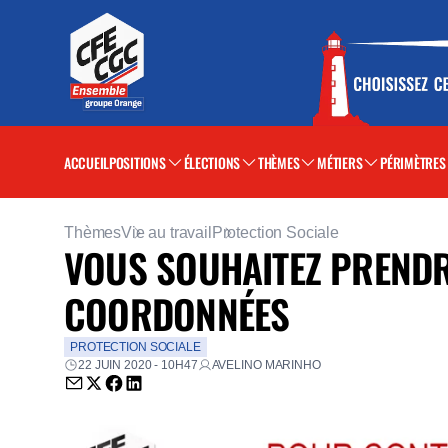
ACCUEIL
POSITIONS
ÉLECTIONS
THÈMES
MÉTIERS
PÉRIMÈTRES
Thèmes
Vie au travail
Protection Sociale
VOUS SOUHAITEZ PRENDRE
COORDONNÉES
PROTECTION SOCIALE
22 JUIN 2020 - 10H47
AVELINO MARINHO
Envoyer par email (nouvelle fenêtre)
Partager sur Twitter (nouvelle fenêtre)
Partager sur Facebook (nouvelle fenêtre)
Partager sur LinkedIn (nouvelle fenêtre)