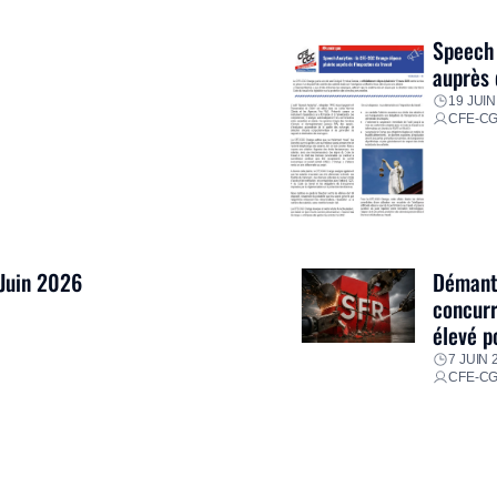
res pour faire face aux
Speech 
auprès 
19 JUIN
CFE-C
 Juin 2026
Démantè
concurr
élevé p
7 JUIN 
CFE-C