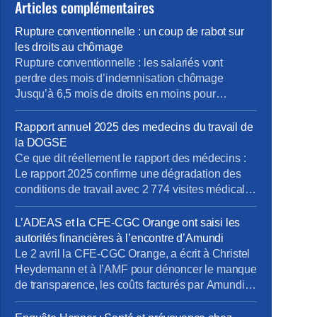
Articles complémentaires
Rupture conventionnelle : un coup de rabot sur
les droits au chômage
Rupture conventionnelle : les salariés vont
perdre des mois d’indemnisation chômage
Jusqu’à 6,5 mois de droits en moins pour
certains salariés. Derrière l’objectif affiché
d’économies budgétaires, cette réforme soulève
Rapport annuel 2025 des medecins du travail de
de nombreuses interrogations sur l’emploi des
la DOGSE
seniors et le renouvellement des compétences
Ce que dit réellement le rapport des médecins :
dans les entreprises L’état vient de réformer le
Le rapport 2025 confirme une dégradation des
dispositif de rupture conventionnelle individuelle
conditions de travail avec 2 774 visites médicales
à […]
dont une majorité à la demande des salariés,
signe d’un malaise croissant. Les médecins
L’ADEAS et la CFE-CGC Orange ont saisi les
alertent sur une intensification et une
autorités financières à l’encontre d’Amundi
complexification du travail, une perte de repères
Le 2 avril la CFE-CGC Orange, a écrit à Christel
collectifs et un éloignement […]
Heydemann et à l’AMF pour dénoncer le manque
de transparence, les coûts facturés par Amundi et
la gestion archaïque de nos fonds. Nous avions
demandé l’ouverture de négociations pour