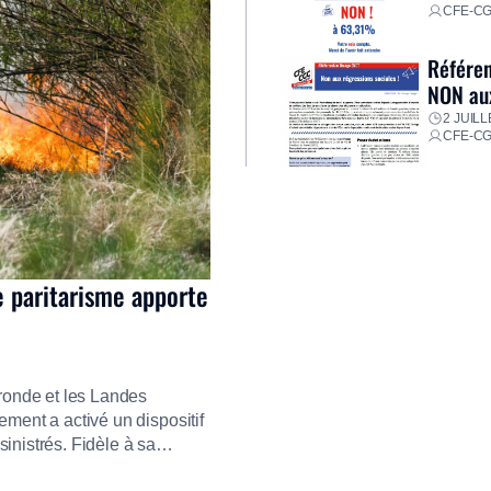
CFE-C
Référen
NON aux
2 JUILL
CFE-C
e paritarisme apporte
ironde et les Landes
ment a activé un dispositif
inistrés. Fidèle à sa
ment ses équipes afin de