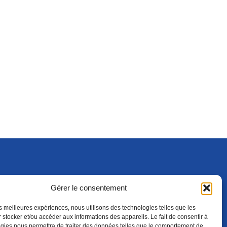
Gérer le consentement
S'ABONNER
ADHÉRER
(NOUVELLE FENÊTRE)
les meilleures expériences, nous utilisons des technologies telles que les
 stocker et/ou accéder aux informations des appareils. Le fait de consentir à
gies nous permettra de traiter des données telles que le comportement de