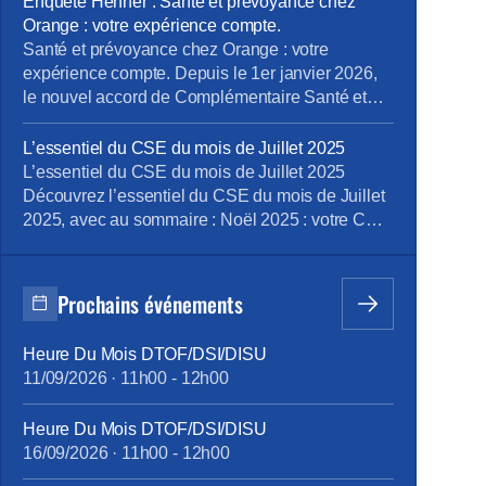
Enquête Henner : Santé et prévoyance chez
moderniser la gouvernance : Les rendements de
Orange : votre expérience compte.
notre épargne salariale sont entravés par ces
Santé et prévoyance chez Orange : votre
fonctionnements d’un autre […]
expérience compte. Depuis le 1er janvier 2026,
le nouvel accord de Complémentaire Santé et
Prévoyance s’applique chez Orange. Il a retenu
CNP Assurances comme assureur, avec Groupe
L’essentiel du CSE du mois de Juillet 2025
Henner comme gestionnaire. Ce nouveau
L’essentiel du CSE du mois de Juillet 2025
dispositif fait évoluer la couverture, les niveaux
Découvrez l’essentiel du CSE du mois de Juillet
de remboursement, le reste à charge et les
2025, avec au sommaire : Noël 2025 : votre CSE
démarches […]
OFS toujours le plus généreux de tous les CSE
d’Orange Contribution du CSE OFS au budget
de fonctionnement 2025 du CSEC Objectifs
Prochains événements
collectifs PVM 2024 & 2025 d’OFS : […]
Heure Du Mois DTOF/DSI/DISU
11/09/2026
·
11h00
-
12h00
Heure Du Mois DTOF/DSI/DISU
16/09/2026
·
11h00
-
12h00