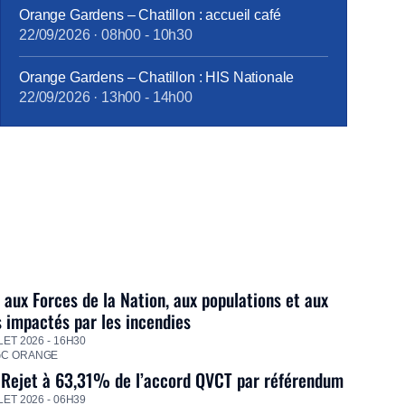
Orange Gardens – Chatillon : accueil café
22/09/2026
·
08h00
-
10h30
Orange Gardens – Chatillon : HIS Nationale
22/09/2026
·
13h00
-
14h00
 aux Forces de la Nation, aux populations et aux
s impactés par les incendies
LET 2026 - 16H30
GC ORANGE
 Rejet à 63,31% de l’accord QVCT par référendum
LET 2026 - 06H39