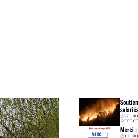
Soutien
salarié
27 JUIL
CFE-C
Merci :
10 JUIL