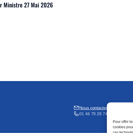
er Ministre 27 Mai 2026
Nous contacter
01 46 79 28 74
Pour offrir 
cookies pour
ces technolo