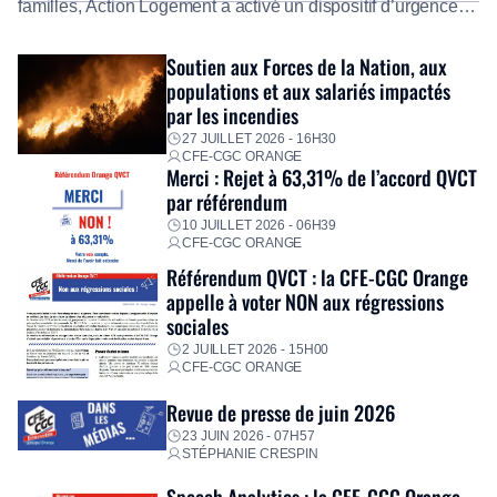
familles, Action Logement a activé un dispositif d’urgence
exceptionnel pour accompagner les salariés sinistrés.
Fidèle à sa mission d’utilité sociale, le Groupe mobilise
Soutien aux Forces de la Nation, aux
immédiatement ses équipes afin de proposer un diagnostic
populations et aux salariés impactés
personnalisé, des aides financières pour faire face aux
par les incendies
premières dépenses, […]
27 JUILLET 2026 - 16H30
CFE-CGC ORANGE
Merci : Rejet à 63,31% de l’accord QVCT
par référendum
10 JUILLET 2026 - 06H39
CFE-CGC ORANGE
Référendum QVCT : la CFE-CGC Orange
appelle à voter NON aux régressions
sociales
2 JUILLET 2026 - 15H00
CFE-CGC ORANGE
Revue de presse de juin 2026
23 JUIN 2026 - 07H57
STÉPHANIE CRESPIN
Speech Analytics : la CFE-CGC Orange