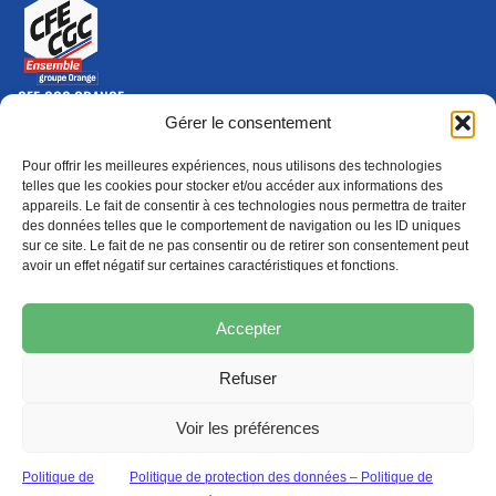
CFE-CGC ORANGE
10-12 rue Saint Amand, 75015 Paris Cedex 15
Gérer le consentement
(nouvelle fenêtre)
Nous contacter
Pour offrir les meilleures expériences, nous utilisons des technologies
01 46 79 28 74
telles que les cookies pour stocker et/ou accéder aux informations des
appareils. Le fait de consentir à ces technologies nous permettra de traiter
S'ABONNER
ADHÉRER
des données telles que le comportement de navigation ou les ID uniques
(NOUVELLE FENÊTRE)
sur ce site. Le fait de ne pas consentir ou de retirer son consentement peut
avoir un effet négatif sur certaines caractéristiques et fonctions.
Épargne
Formation
(nouvelle fenêtre)
(nouvelle fenêtre)
Accepter
Refuser
MENTIONS LÉGALES
PROTECTION DES DONNÉES
POLITIQUE DE COOKIES
Voir les préférences
© 2026 CFE-CGC Orange
Politique de
Politique de protection des données – Politique de