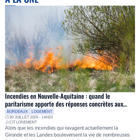
Incendies en Nouvelle-Aquitaine : quand le
paritarisme apporte des réponses concrètes aux
salariés
BORDEAUX
LOGEMENT
30 JUILLET 2026 - 14H33
CIT LOGEMENT
Alors que les incendies qui ravagent actuellement la
Gironde et les Landes bouleversent la vie de nombreuses