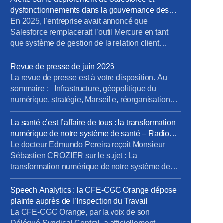
dysfonctionnements dans la gouvernance des
projets métiers
En 2025, l’entreprise avait annoncé que
Salesforce remplacerait l’outil Mercure en tant
que système de gestion de la relation client
(CRM). À cette occasion, la Direction Pro-PME et
la Direction du Système d’Information (DSI)
Revue de presse de juin 2026
avaient sollicité chaque métier pour élaborer un
La revue de presse est à votre disposition. Au
cahier des charges rigoureux, destiné à prendre
sommaire : Infrastructure, géopolitique du
en compte les besoins terrain spécifiques de […]
numérique, stratégie, Marseille, réorganisations,
QVCT, IA, SFR. Pour la consulter : revue de
presse de juin. Pour vous abonner gratuitement :
La santé c’est l’affaire de tous : la transformation
s’abonner Vous pouvez lire les articles au fil de
numérique de notre système de santé – Radio
leur publication en rubrique Revue de presse,
Phare
Le docteur Edmundo Pereira reçoit Monsieur
mais aussi en nous […]
Sébastien CROZIER sur le sujet : La
transformation numérique de notre système de
santé. Ecouter l’interview. Ecouter sur Radio
Phare – 05/06/2026
Speech Analytics : la CFE-CGC Orange dépose
plainte auprès de l’Inspection du Travail
La CFE-CGC Orange, par la voix de son
Délégué Syndical Central, a officiellement