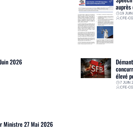
auprès 
19 JUIN
CFE-C
 Juin 2026
Démantè
concurr
élevé p
7 JUIN 
CFE-C
er Ministre 27 Mai 2026