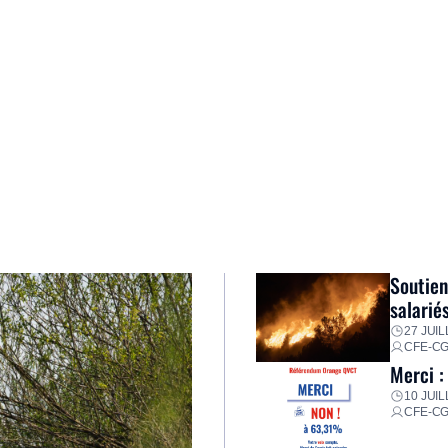
Soutien
salarié
27 JUIL
CFE-C
Merci :
10 JUIL
CFE-C