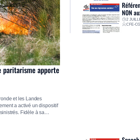
Référen
NON aux
2 JUILL
CFE-C
e paritarisme apporte
ironde et les Landes
ment a activé un dispositif
inistrés. Fidèle à sa
ment ses équipes afin de
res pour faire face aux
Speech 