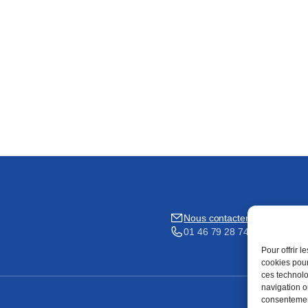
Nous contacter
01 46 79 28 74
Pour offrir 
cookies pour
ces technolo
navigation ou
consentement