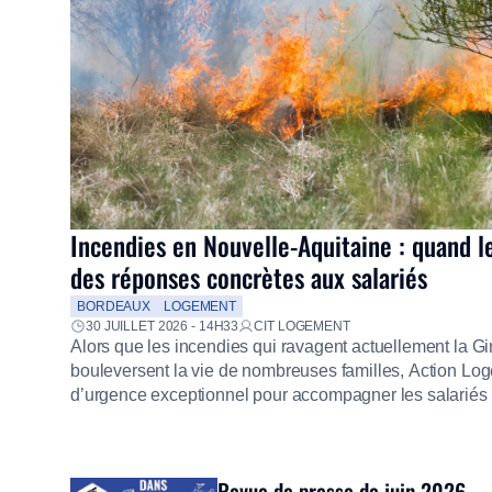
Incendies en Nouvelle-Aquitaine : quand l
des réponses concrètes aux salariés
BORDEAUX
LOGEMENT
30 JUILLET 2026 - 14H33
CIT LOGEMENT
Alors que les incendies qui ravagent actuellement la G
bouleversent la vie de nombreuses familles, Action Loge
d’urgence exceptionnel pour accompagner les salariés s
mission d’utilité sociale, le Groupe mobilise immédiate
proposer un diagnostic personnalisé, des aides financiè
premières dépenses, […]
Revue de presse de juin 2026