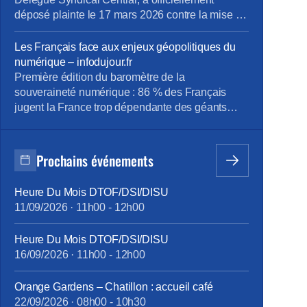
déposé plainte le 17 mars 2026 contre la mise en
place d’un dispositif de contrôle des salariés
basé sur l’intelligence artificielle. Nous
Les Français face aux enjeux géopolitiques du
dénonçons une atteinte « Disproportionnée » aux
numérique – infodujour.fr
droits et libertés des employés, estimant que le
Première édition du baromètre de la
système mis en œuvre par la […]
souveraineté numérique : 86 % des Français
jugent la France trop dépendante des géants
étrangers : la souveraineté numérique s’impose
comme un enjeu de puissance. À l’occasion des
Rencontres de l’Hémicycle : « Géopolitique du
Prochains événements
numérique : se réarmer dans les nouveaux
rapports de forces », l’École de Guerre […]
Heure Du Mois DTOF/DSI/DISU
11/09/2026
·
11h00
-
12h00
Heure Du Mois DTOF/DSI/DISU
16/09/2026
·
11h00
-
12h00
Orange Gardens – Chatillon : accueil café
22/09/2026
·
08h00
-
10h30