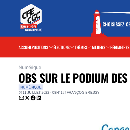
ACCUEIL
POSITIONS
ÉLECTIONS
THÈMES
MÉTIERS
PÉRIMÈTRES
Numérique
OBS SUR LE PODIUM DES
NUMÉRIQUE
11 JUILLET 2022 - 08H41
FRANÇOIS BRESSY
Envoyer par email (nouvelle fenêtre)
Partager sur Twitter (nouvelle fenêtre)
Partager sur Facebook (nouvelle fenêtre)
Partager sur LinkedIn (nouvelle fenêtre)