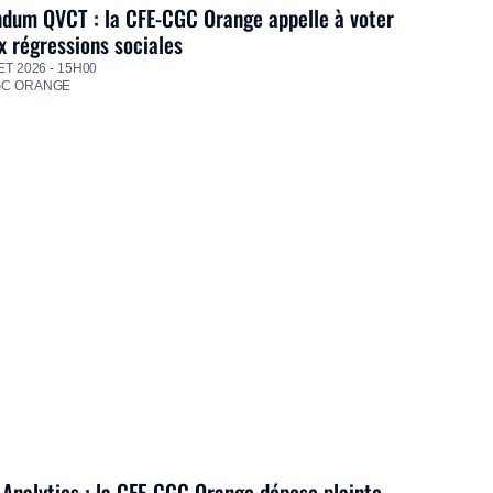
dum QVCT : la CFE-CGC Orange appelle à voter
 régressions sociales
ET 2026 - 15H00
GC ORANGE
Analytics : la CFE-CGC Orange dépose plainte