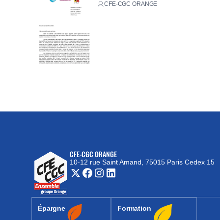
CFE-CGC ORANGE
CFE-CGC ORANGE
10-12 rue Saint Amand, 75015 Paris Cedex 15
(nouvelle fenêtre)
Épargne
Formation
(nouvelle fenêtre)
(nouvelle fenêtre)