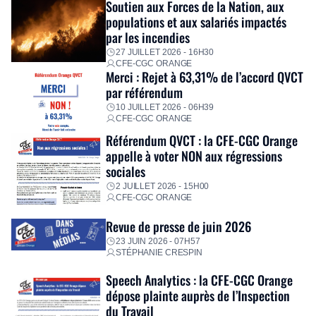
Soutien aux Forces de la Nation, aux
immédiatement ses équipes afin de proposer un diagnostic
populations et aux salariés impactés
personnalisé, des aides financières pour faire face aux
par les incendies
premières dépenses, […]
27 JUILLET 2026 - 16H30
CFE-CGC ORANGE
Merci : Rejet à 63,31% de l’accord QVCT
par référendum
10 JUILLET 2026 - 06H39
CFE-CGC ORANGE
Référendum QVCT : la CFE-CGC Orange
appelle à voter NON aux régressions
sociales
2 JUILLET 2026 - 15H00
CFE-CGC ORANGE
Revue de presse de juin 2026
23 JUIN 2026 - 07H57
STÉPHANIE CRESPIN
Speech Analytics : la CFE-CGC Orange
dépose plainte auprès de l’Inspection
du Travail