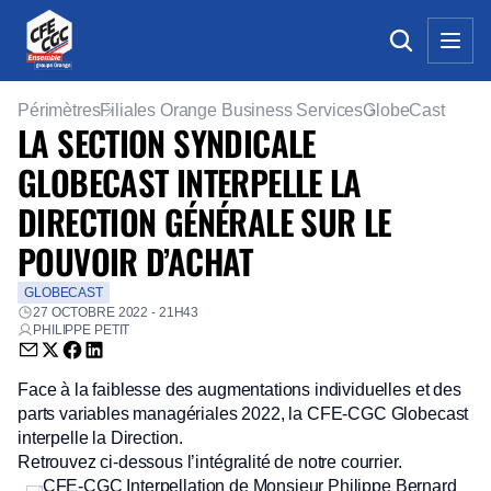
Périmètres
Filiales Orange Business Services
GlobeCast
LA SECTION SYNDICALE
GLOBECAST INTERPELLE LA
DIRECTION GÉNÉRALE SUR LE
POUVOIR D’ACHAT
GLOBECAST
27 OCTOBRE 2022 - 21H43
PHILIPPE PETIT
Envoyer par email (nouvelle fenêtre)
Partager sur Twitter (nouvelle fenêtre)
Partager sur Facebook (nouvelle fenêtre)
Partager sur LinkedIn (nouvelle fenêtre)
Face à la faiblesse des augmentations individuelles et des
parts variables managériales 2022, la CFE-CGC Globecast
interpelle la Direction.
Retrouvez ci-dessous l’intégralité de notre courrier.
CFE-CGC Interpellation de Monsieur Philippe Bernard