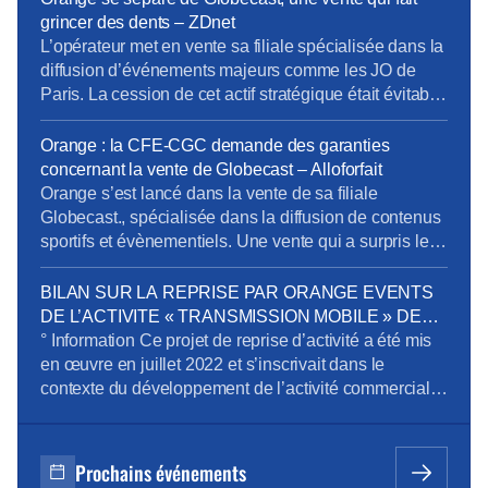
depuis plusieurs années, à des projections
grincer des dents – ZDnet
financières jugées trop optimistes et à un manque
L’opérateur met en vente sa filiale spécialisée dans la
d’investissements nécessaires pour […]
diffusion d’événements majeurs comme les JO de
Paris. La cession de cet actif stratégique était évitable
selon la CFE-CGC et pourrait faire tiquer Bercy. […]
La CFE-CGC y voit « un gâchis économique face à
Orange : la CFE-CGC demande des garanties
une immense réussite opérationnelle ». Selon le
concernant la vente de Globecast – Alloforfait
syndicat, la dégradation de la situation […]
Orange s’est lancé dans la vente de sa filiale
Globecast., spécialisée dans la diffusion de contenus
sportifs et évènementiels. Une vente qui a surpris les
syndicats dont la CFE-CGC. […]Une annonce qui « a
profondément choqué les personnels » selon le
BILAN SUR LA REPRISE PAR ORANGE EVENTS
syndicat CFE-CGC qui s’étonne également de cette
DE L’ACTIVITE « TRANSMISSION MOBILE » DE
« communication informelle » puisque les instances
GLOBECAST
° Information Ce projet de reprise d’activité a été mis
n’ont pas été consultées […]
en œuvre en juillet 2022 et s’inscrivait dans le
contexte du développement de l’activité commerciale
et opérationnelle d’Orange Events sur l’activité
audiovisuelle lié aux événements Coupe du Monde
de Rugby 2023 et J.O Paris 2024 et aussi en réponse
Prochains événements
à une forte demande de captation […]