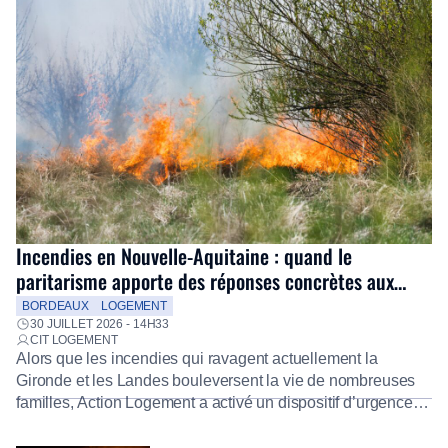
Incendies en Nouvelle-Aquitaine : quand le
paritarisme apporte des réponses concrètes aux
salariés
BORDEAUX
LOGEMENT
30 JUILLET 2026 - 14H33
CIT LOGEMENT
Alors que les incendies qui ravagent actuellement la
Gironde et les Landes bouleversent la vie de nombreuses
familles, Action Logement a activé un dispositif d’urgence
exceptionnel pour accompagner les salariés sinistrés.
Fidèle à sa mission d’utilité sociale, le Groupe mobilise