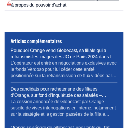
à propos du pouvoir d’achat
Articles complémentaires
Pourquoi Orange vend Globecast, sa filiale qui a
retransmis les images des JO de Paris 2024 dans le
monde entier – Le Figaro
L’opérateur est entré en négociations exclusives avec
le fonds Verdoso pour lui céder cette entité
positionnée sur la retransmission de flux vidéos par
satellites. Une opération qui fait couler de l’encre.
Christel Heydemann poursuit le recentrage d’Orange.
Des candidats pour racheter une des filiales
Après plusieurs semaines de rumeurs, l’opérateur est
d’Orange, sur fond d’inquiétude des salariés –
entré en négociations exclusives pour la vente de
Univers Freebox
La cession annoncée de Globecast par Orange
Globecast, sa filiale distribuant […]
suscite de vives interrogations en interne, notamment
sur la stratégie et la gestion passées de la filiale.
[…]Selon la CFE-CGC, les difficultés actuelles
seraient liées à des plans stratégiques non réalisés
Orange se sépare de Globecast, une vente qui fait