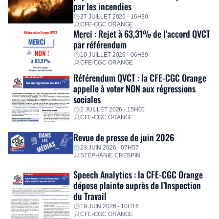
personnalisé, des aides financières pour faire face aux
par les incendies
premières dépenses, […]
27 JUILLET 2026 - 16H30
CFE-CGC ORANGE
Merci : Rejet à 63,31% de l’accord QVCT
par référendum
10 JUILLET 2026 - 06H39
CFE-CGC ORANGE
Référendum QVCT : la CFE-CGC Orange
appelle à voter NON aux régressions
sociales
2 JUILLET 2026 - 15H00
CFE-CGC ORANGE
Revue de presse de juin 2026
23 JUIN 2026 - 07H57
STÉPHANIE CRESPIN
Speech Analytics : la CFE-CGC Orange
dépose plainte auprès de l’Inspection
du Travail
19 JUIN 2026 - 10H16
CFE-CGC ORANGE