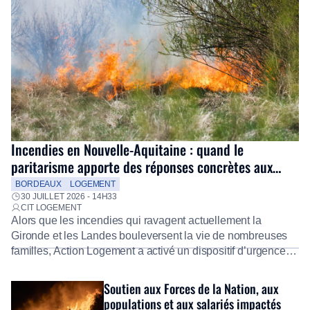
Incendies en Nouvelle-Aquitaine : quand le
paritarisme apporte des réponses concrètes aux
salariés
BORDEAUX
LOGEMENT
30 JUILLET 2026 - 14H33
CIT LOGEMENT
Alors que les incendies qui ravagent actuellement la
Gironde et les Landes bouleversent la vie de nombreuses
familles, Action Logement a activé un dispositif d’urgence
exceptionnel pour accompagner les salariés sinistrés.
Fidèle à sa mission d’utilité sociale, le Groupe mobilise
Soutien aux Forces de la Nation, aux
immédiatement ses équipes afin de proposer un diagnostic
populations et aux salariés impactés