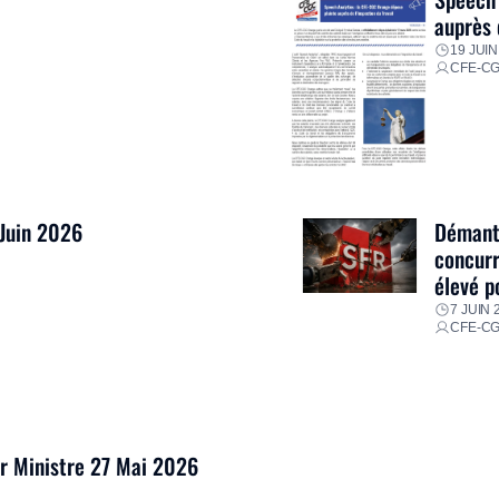
auprès 
19 JUIN
CFE-C
 Juin 2026
Démantè
concurr
élevé p
7 JUIN 
CFE-C
er Ministre 27 Mai 2026