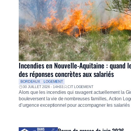
Incendies en Nouvelle-Aquitaine : quand l
des réponses concrètes aux salariés
BORDEAUX
LOGEMENT
30 JUILLET 2026 - 14H33
CIT LOGEMENT
Alors que les incendies qui ravagent actuellement la G
bouleversent la vie de nombreuses familles, Action Loge
d’urgence exceptionnel pour accompagner les salariés s
mission d’utilité sociale, le Groupe mobilise immédiate
proposer un diagnostic personnalisé, des aides financiè
premières dépenses, […]
Revue de presse de juin 2026