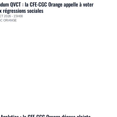
dum QVCT : la CFE-CGC Orange appelle à voter
 régressions sociales
ET 2026 - 15H00
GC ORANGE
Analytics : la CFE-CGC Orange dépose plainte