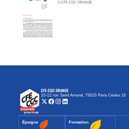
CFE-CGC ORANGE
CFE-CGC ORANGE
10-12 rue Saint Amand, 75015 Paris Cedex 15
(nouvelle fenêtre)
Épargne
Formation
(nouvelle fenêtre)
(nouvelle fenêtre)