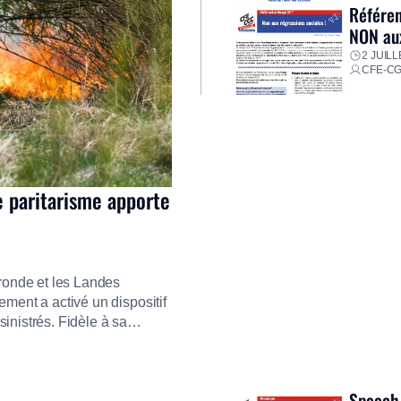
Référen
NON aux
2 JUILL
CFE-C
e paritarisme apporte
ironde et les Landes
ment a activé un dispositif
inistrés. Fidèle à sa
ment ses équipes afin de
res pour faire face aux
Speech 