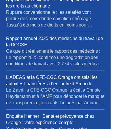
les droits au chômage
Rupture conventionnelle : les salariés vont
perdre des mois d’indemnisation chômage
Jusqu’à 6,5 mois de droits en moins pour
certains salariés. Derrière l’objectif affiché
d’économies budgétaires, cette réforme soulève
Rapport annuel 2025 des medecins du travail de
de nombreuses interrogations sur l’emploi des
la DOGSE
seniors et le renouvellement des compétences
Ce que dit réellement le rapport des médecins :
dans les entreprises L’état vient de réformer le
Le rapport 2025 confirme une dégradation des
dispositif de rupture conventionnelle individuelle
conditions de travail avec 2 774 visites médicales
à […]
dont une majorité à la demande des salariés,
signe d’un malaise croissant. Les médecins
L’ADEAS et la CFE-CGC Orange ont saisi les
alertent sur une intensification et une
autorités financières à l’encontre d’Amundi
complexification du travail, une perte de repères
Le 2 avril la CFE-CGC Orange, a écrit à Christel
collectifs et un éloignement […]
Heydemann et à l’AMF pour dénoncer le manque
de transparence, les coûts facturés par Amundi et
la gestion archaïque de nos fonds. Nous avions
demandé l’ouverture de négociations pour
Enquête Henner : Santé et prévoyance chez
moderniser la gouvernance : Les rendements de
Orange : votre expérience compte.
notre épargne salariale sont entravés par ces
Santé et prévoyance chez Orange : votre