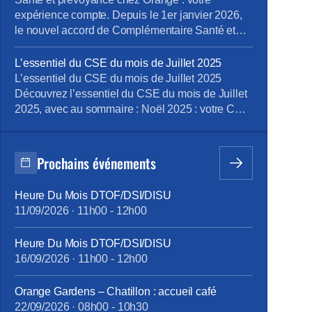
fonctionnements d’un autre […]
expérience compte. Depuis le 1er janvier 2026,
le nouvel accord de Complémentaire Santé et
Prévoyance s’applique chez Orange. Il a retenu
CNP Assurances comme assureur, avec Groupe
L’essentiel du CSE du mois de Juillet 2025
Henner comme gestionnaire. Ce nouveau
L’essentiel du CSE du mois de Juillet 2025
dispositif fait évoluer la couverture, les niveaux
Découvrez l’essentiel du CSE du mois de Juillet
de remboursement, le reste à charge et les
2025, avec au sommaire : Noël 2025 : votre CSE
démarches […]
OFS toujours le plus généreux de tous les CSE
d’Orange Contribution du CSE OFS au budget
de fonctionnement 2025 du CSEC Objectifs
Prochains événements
collectifs PVM 2024 & 2025 d’OFS : […]
Heure Du Mois DTOF/DSI/DISU
11/09/2026
·
11h00
-
12h00
Heure Du Mois DTOF/DSI/DISU
16/09/2026
·
11h00
-
12h00
Orange Gardens – Chatillon : accueil café
22/09/2026
·
08h00
-
10h30