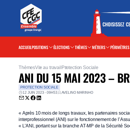
ACCUEIL
POSITIONS
ÉLECTIONS
THÈMES
MÉTIERS
PÉRIMÈTRES
Thèmes
Vie au travail
Protection Sociale
ANI DU 15 MAI 2023 – B
PROTECTION SOCIALE
12 JUIN 2023 - 09H53
AVELINO MARINHO
Envoyer par email (nouvelle fenêtre)
Partager sur Twitter (nouvelle fenêtre)
Partager sur Facebook (nouvelle fenêtre)
Partager sur LinkedIn (nouvelle fenêtre)
« Après 10 mois de longs travaux, les partenaires socia
interprofessionnel (ANI) sur le fonctionnement de l’Ass
« L’ANI, portant sur la branche AT-MP de la Sécurité So