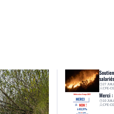
Soutien
salarié
27 JUIL
CFE-C
Merci :
10 JUIL
CFE-C