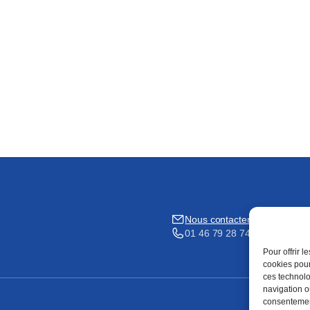
Nous contacter
01 46 79 28 74
Pour offrir 
cookies pour
ces technolo
navigation ou
consentement