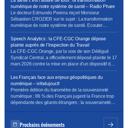
La santé c’est l’affaire de tous : la transformation
Vous pouvez lire les articles au fil de leur publication
numérique de notre système de santé – Radio Phare
en rubrique Revue de presse, mais aussi en nous […]
Le docteur Edmundo Pereira reçoit Monsieur
Sébastien CROZIER sur le sujet : La transformation
numérique de notre système de santé. Ecouter
l’interview. Ecouter sur Radio Phare – 05/06/2026
Speech Analytics : la CFE-CGC Orange dépose
plainte auprès de l’Inspection du Travail
La CFE-CGC Orange, par la voix de son Délégué
Syndical Central, a officiellement déposé plainte le 17
mars 2026 contre la mise en place d’un dispositif de
contrôle des salariés basé sur l’intelligence artificielle.
Nous dénonçons une atteinte « Disproportionnée »
Les Français face aux enjeux géopolitiques du
aux droits et libertés des employés, estimant que le
numérique – infodujour.fr
système mis en œuvre par la […]
Première édition du baromètre de la souveraineté
numérique : 86 % des Français jugent la France trop
dépendante des géants étrangers : la souveraineté
numérique s’impose comme un enjeu de puissance.
À l’occasion des Rencontres de l’Hémicycle : «
Géopolitique du numérique : se réarmer dans les
Prochains événements
nouveaux rapports de forces », l’École de Guerre […]