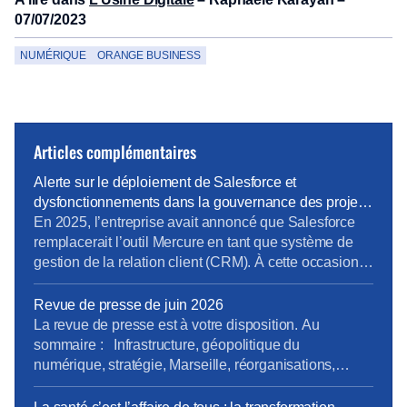
07/07/2023
NUMÉRIQUE
ORANGE BUSINESS
Articles complémentaires
Alerte sur le déploiement de Salesforce et
dysfonctionnements dans la gouvernance des projets
métiers
En 2025, l’entreprise avait annoncé que Salesforce
remplacerait l’outil Mercure en tant que système de
gestion de la relation client (CRM). À cette occasion,
la Direction Pro-PME et la Direction du Système
d’Information (DSI) avaient sollicité chaque métier
Revue de presse de juin 2026
pour élaborer un cahier des charges rigoureux,
La revue de presse est à votre disposition. Au
destiné à prendre en compte les besoins terrain
sommaire : Infrastructure, géopolitique du
spécifiques de […]
numérique, stratégie, Marseille, réorganisations,
QVCT, IA, SFR. Pour la consulter : revue de presse
de juin. Pour vous abonner gratuitement : s’abonner