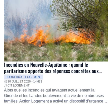
Incendies en Nouvelle-Aquitaine : quand le
paritarisme apporte des réponses concrètes aux
salariés
BORDEAUX
LOGEMENT
30 JUILLET 2026 - 14H33
CIT LOGEMENT
Alors que les incendies qui ravagent actuellement la
Gironde et les Landes bouleversent la vie de nombreuses
familles, Action Logement a activé un dispositif d’urgence
exceptionnel pour accompagner les salariés sinistrés.