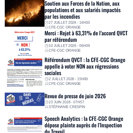
Fidèle à sa mission d’utilité sociale, le Groupe mobilise
Soutien aux Forces de la Nation, aux
immédiatement ses équipes afin de proposer un diagnostic
populations et aux salariés impactés
personnalisé, des aides financières pour faire face aux
par les incendies
premières dépenses, […]
27 JUILLET 2026 - 16H30
CFE-CGC ORANGE
Merci : Rejet à 63,31% de l’accord QVCT
par référendum
10 JUILLET 2026 - 06H39
CFE-CGC ORANGE
Référendum QVCT : la CFE-CGC Orange
appelle à voter NON aux régressions
sociales
2 JUILLET 2026 - 15H00
CFE-CGC ORANGE
Revue de presse de juin 2026
23 JUIN 2026 - 07H57
STÉPHANIE CRESPIN
Speech Analytics : la CFE-CGC Orange
dépose plainte auprès de l’Inspection
du Travail