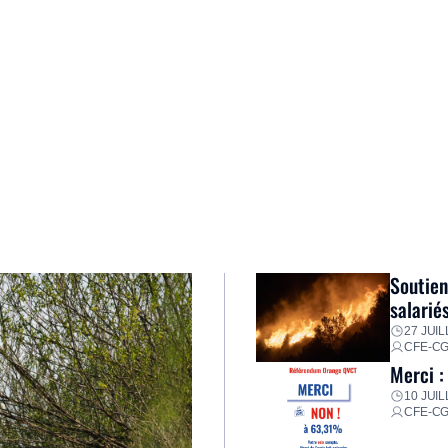
Soutien
salarié
27 JUIL
CFE-C
Merci :
10 JUIL
CFE-C