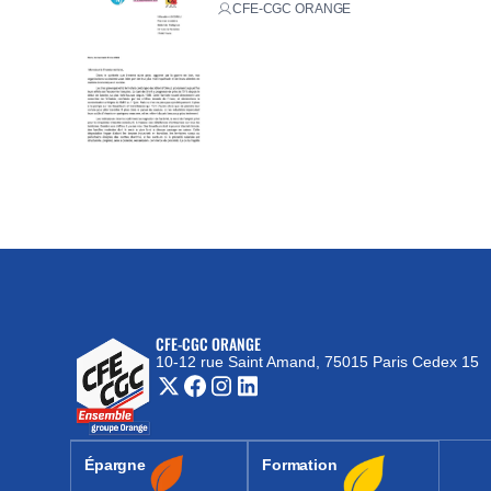
CFE-CGC ORANGE
CFE-CGC ORANGE
10-12 rue Saint Amand, 75015 Paris Cedex 15
(nouvelle fenêtre)
Épargne
Formation
(nouvelle fenêtre)
(nouvelle fenêtre)