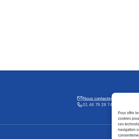
Nous contacter
01 46 79 28 74
Pour offrir 
cookies pour
ces technolo
navigation ou
consentement