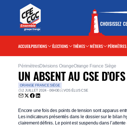
ACCUEIL
POSITIONS
ÉLECTIONS
THÈMES
MÉTIERS
PÉRIMÈTRES
Périmètres
Divisions Orange
Orange France Siège
UN ABSENT AU CSE D’OFS 
ORANGE FRANCE SIÈGE
2 JUILLET 2024 - 06H30
VOS ÉLUS CSE
Envoyer par email (nouvelle fenêtre)
Partager sur Twitter (nouvelle fenêtre)
Partager sur Facebook (nouvelle fenêtre)
Partager sur LinkedIn (nouvelle fenêtre)
Encore une fois des points de tension sont apparus entre
Les indicateurs présentés dans le dossier sur le bilan hy
clairement définis. Le point est suspendu dans l’attent