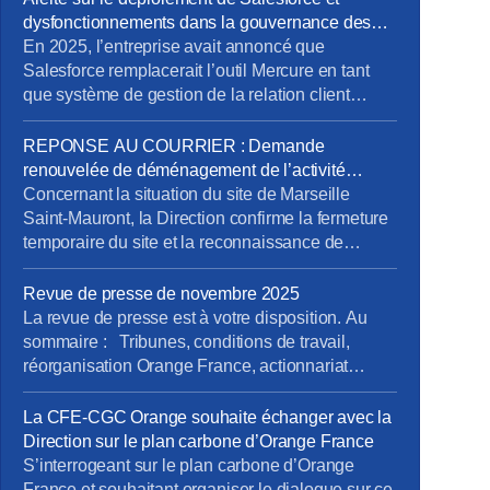
dysfonctionnements dans la gouvernance des
projets métiers
En 2025, l’entreprise avait annoncé que
Salesforce remplacerait l’outil Mercure en tant
que système de gestion de la relation client
(CRM). À cette occasion, la Direction Pro-PME et
la Direction du Système d’Information (DSI)
REPONSE AU COURRIER : Demande
avaient sollicité chaque métier pour élaborer un
renouvelée de déménagement de l’activité
cahier des charges rigoureux, destiné à prendre
tertiaire du site de Marseille Saint-Mauront
Concernant la situation du site de Marseille
en compte les besoins terrain spécifiques de […]
Saint-Mauront, la Direction confirme la fermeture
temporaire du site et la reconnaissance de
risques graves pour la sécurité des salariés,
mais ne répond pas à l’exigence essentielle
Revue de presse de novembre 2025
formulée par la CFE-CGC Orange : une décision
La revue de presse est à votre disposition. Au
claire et définitive sur le non-retour des activités
sommaire : Tribunes, conditions de travail,
tertiaires. {loadmoduleid 245}
réorganisation Orange France, actionnariat
reponse_courrier_cfe-cgc_saint-
salarial, vente SFR, opérateurs satellitaires. Pour
mauront_9janv26.pdf Retrouvez le […]
la consulter : revue de presse de novembre Pour
La CFE-CGC Orange souhaite échanger avec la
vous abonner gratuitement : s’abonner Vous
Direction sur le plan carbone d’Orange France
pouvez lire les articles au fil de leur publication
S’interrogeant sur le plan carbone d’Orange
en rubrique Revue de presse, mais […]
France et souhaitant organiser le dialogue sur ce