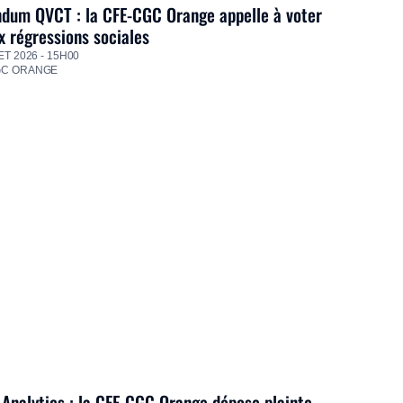
dum QVCT : la CFE-CGC Orange appelle à voter
 régressions sociales
ET 2026 - 15H00
GC ORANGE
Analytics : la CFE-CGC Orange dépose plainte