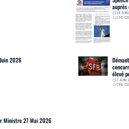
auprès 
19 JUIN
CFE-C
 Juin 2026
Démantè
concurr
élevé p
7 JUIN 
CFE-C
er Ministre 27 Mai 2026