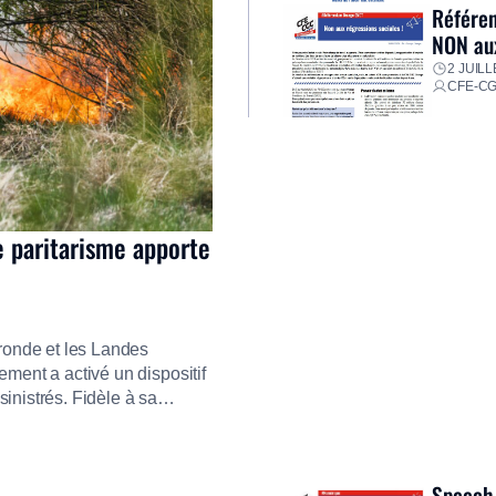
Référen
NON aux
2 JUILL
CFE-C
e paritarisme apporte
ironde et les Landes
ment a activé un dispositif
inistrés. Fidèle à sa
ment ses équipes afin de
res pour faire face aux
Speech 