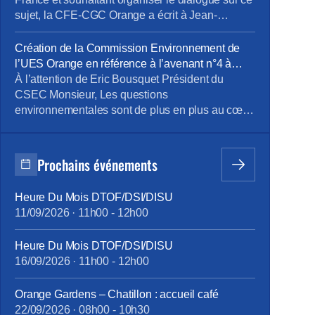
sujet, la CFE-CGC Orange a écrit à Jean-
François Fallacher. Objet : programme Orange
Carbone d’Orange France et lancement d’une
Création de la Commission Environnement de
offre de Smart TV pour les Jeux Olympiques de
l’UES Orange en référence à l’avenant n°4 à
Paris Monsieur, En décembre dernier, vous avez
l’accord portant sur le dialogue social au sein de
À l’attention de Eric Bousquet Président du
présenté le lancement du programme carbone
l’UES Orange _ document du 24 octobre 2023
CSEC Monsieur, Les questions
[…]
environnementales sont de plus en plus au cœur
des orientations stratégiques des entreprises.
Orange est bien sûr très concernée par ces
questions et comme l’a mentionné Mr JF
Prochains événements
Fallacher dans le Live « Lancement du
programme Carbone » du 6/12 dernier, « c’est
Heure Du Mois DTOF/DSI/DISU
une priorité absolue […]
11/09/2026
·
11h00
-
12h00
Heure Du Mois DTOF/DSI/DISU
16/09/2026
·
11h00
-
12h00
Orange Gardens – Chatillon : accueil café
22/09/2026
·
08h00
-
10h30