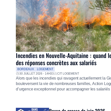
Incendies en Nouvelle-Aquitaine : quand l
des réponses concrètes aux salariés
BORDEAUX
LOGEMENT
30 JUILLET 2026 - 14H33
CIT LOGEMENT
Alors que les incendies qui ravagent actuellement la G
bouleversent la vie de nombreuses familles, Action Loge
d’urgence exceptionnel pour accompagner les salariés s
mission d’utilité sociale, le Groupe mobilise immédiate
proposer un diagnostic personnalisé, des aides financiè
premières dépenses, […]
Revue de presse de juin 2026