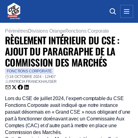
Périmètres
Divisions Orange
Fonctions Corporate
RÈGLEMENT INTÉRIEUR DU CSE :
AJOUT DU PARAGRAPHE DE LA
COMMISSION DES MARCHÉS
FONCTIONS CORPORATE
18 OCTOBRE 2024 - 12H07
PATRICIA FRANCKHAUSER
Envoyer par email (nouvelle fenêtre)
Partager sur Twitter (nouvelle fenêtre)
Partager sur Facebook (nouvelle fenêtre)
Partager sur LinkedIn (nouvelle fenêtre)
Lors du CSE de juillet 2024, l’expert-comptable du CSE
Fonctions Corporate avait indiqué que notre instance
passait désormais en « Grand CSE » nous obligeant d’une
part à fonctionner dorénavant avec un Commissaire Aux
Comptes (CAC) et d’autre part à mettre en place une
Commission des Marchés.