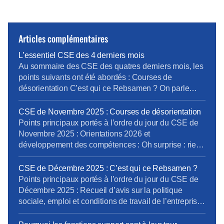
Articles complémentaires
L’essentiel CSE des 4 derniers mois
Au sommaire des CSE des quatres derniers mois, les
points suivants ont été abordés : Courses de
désorientation C’est qui ce Rebsamen ? On parle
Boutique Papripact et devinez quoi ? et Oui encore
des boutiques Pour lire et télécharger l’intégralité du
CSE de Novembre 2025 : Courses de désorientation
compte-rendu du CSE, cliquez ici Le prochain CSE
Points principaux portés à l’ordre du jour du CSE de
Ordinaire aura lieu les 25, 26 et […]
Novembre 2025 : Orientations 2026 et
développement des compétences : Oh surprise : rien
de nouveau …! Formation des salariés insuffisante,
Communication interne à améliorer, notamment
CSE de Décembre 2025 : C’est qui ce Rebsamen ?
autour de l’outil « my skills » et de l’IA.
Points principaux portés à l’ordre du jour du CSE de
Accompagnement des salariés dans la
Décembre 2025 : Recueil d’avis sur la politique
Transformation digitale à renforcer. Rapport sur
sociale, emploi et conditions de travail de l’entreprise
l’égalité […]
(bloc 3 Rebsamen) Information sur les priorités
d’actions définies par les unités du périmètre social