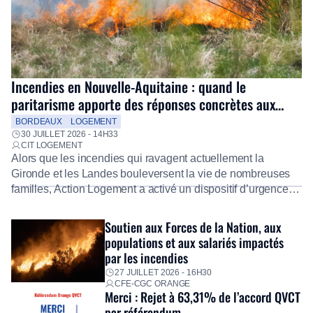
Incendies en Nouvelle-Aquitaine : quand le
paritarisme apporte des réponses concrètes aux
salariés
BORDEAUX
LOGEMENT
30 JUILLET 2026 - 14H33
CIT LOGEMENT
Alors que les incendies qui ravagent actuellement la
Gironde et les Landes bouleversent la vie de nombreuses
familles, Action Logement a activé un dispositif d’urgence
exceptionnel pour accompagner les salariés sinistrés.
Fidèle à sa mission d’utilité sociale, le Groupe mobilise
Soutien aux Forces de la Nation, aux
immédiatement ses équipes afin de proposer un diagnostic
populations et aux salariés impactés
personnalisé, des aides financières pour faire face aux
par les incendies
premières dépenses, […]
27 JUILLET 2026 - 16H30
CFE-CGC ORANGE
Merci : Rejet à 63,31% de l’accord QVCT
par référendum