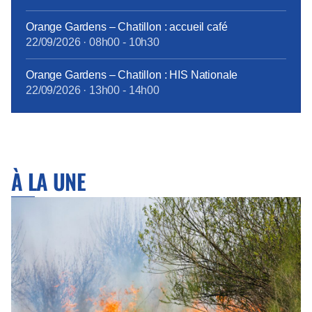
Orange Gardens – Chatillon : accueil café
22/09/2026
·
08h00
-
10h30
Orange Gardens – Chatillon : HIS Nationale
22/09/2026
·
13h00
-
14h00
À LA UNE