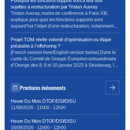
Pourquoi les fonctions support sont à leur tour
dans le cadre de l’enquête triennale conditions de
sujettes à restructuration par Tristan Auvray
travail et stress 2024 suite à l’analyse […]
Tristan Auvray, maitre de conférence à Paris XIII,
explique pour quoi les fonctions supports sont
aujourd’hui l’objet d’une restructuration, notamment
chez Orange.
Projet TOM: réelle volonté d’optimisation ou étape
préalable à l’offshoring ?
[French version here/English version below] Dans le
cadre du Comité de Groupe Européen extraordinaire
d’Orange des 8, 9 et 10 janvier 2023 à Strasbourg, la
Direction du Groupe a inscrit un point à l’ordre du jour
relatif au projet d’évolution du modèle organisationnel
Finance & Performance sur le périmètre européen,
Prochains événements
présenté par Corentin Maigné, Directeur Comptable
[…]
Heure Du Mois DTOF/DSI/DISU
11/09/2026
·
11h00
-
12h00
Heure Du Mois DTOF/DSI/DISU
16/09/2026
·
11h00
-
12h00