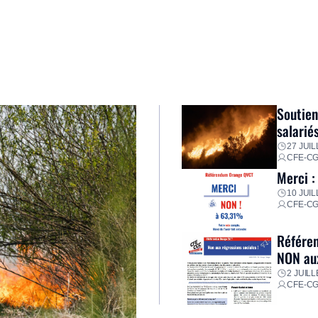
Soutien
salarié
27 JUIL
CFE-C
Merci :
10 JUIL
CFE-C
Référen
NON aux
2 JUILL
CFE-C