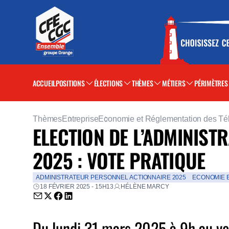
ACCUEIL
POSITIONS
ÉLECTIONS
THÈMES
MÉTIERS
PÉRIMÈTRES
Thèmes
Entreprise
Economie et Réglementation des T
ELECTION DE L’ADMINIS
2025 : VOTE PRATIQUE
ADMINISTRATEUR PERSONNEL ACTIONNAIRE 2025
ECONOMIE 
18 FÉVRIER 2025 - 15H13
HÉLÈNE MARCY
Envoyer par email (nouvelle fenêtre)
Partager sur Twitter (nouvelle fenêtre)
Partager sur Facebook (nouvelle fenêtre)
Partager sur LinkedIn (nouvelle fenêtre)
Du lundi 31 mars 2025 à 9h au ve