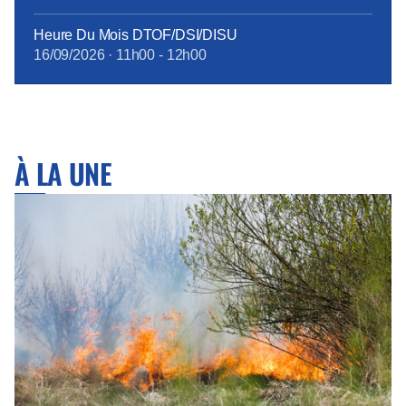
Heure Du Mois DTOF/DSI/DISU
16/09/2026
·
11h00
-
12h00
À LA UNE