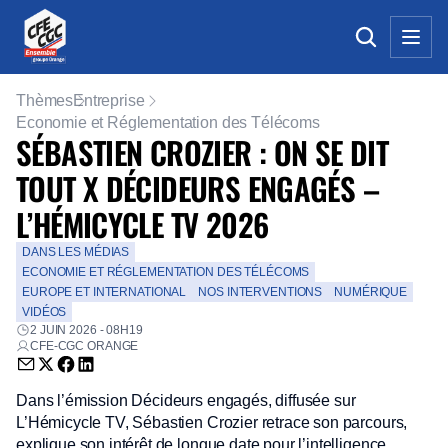
Thèmes
Entreprise
Economie et Réglementation des Télécoms
SÉBASTIEN CROZIER : ON SE DIT
TOUT X DÉCIDEURS ENGAGÉS –
L’HÉMICYCLE TV 2026
DANS LES MÉDIAS
ECONOMIE ET RÉGLEMENTATION DES TÉLÉCOMS
EUROPE ET INTERNATIONAL
NOS INTERVENTIONS
NUMÉRIQUE
VIDÉOS
2 JUIN 2026 - 08H19
CFE-CGC ORANGE
Envoyer par email (nouvelle fenêtre)
Partager sur Twitter (nouvelle fenêtre)
Partager sur Facebook (nouvelle fenêtre)
Partager sur LinkedIn (nouvelle fenêtre)
Dans l’émission Décideurs engagés, diffusée sur
L’Hémicycle TV, Sébastien Crozier retrace son parcours,
explique son intérêt de longue date pour l’intelligence