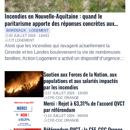
Incendies en Nouvelle-Aquitaine : quand le
paritarisme apporte des réponses concrètes aux
salariés
BORDEAUX
LOGEMENT
30 JUILLET 2026 - 14H33
CIT LOGEMENT
Alors que les incendies qui ravagent actuellement la
Gironde et les Landes bouleversent la vie de nombreuses
familles, Action Logement a activé un dispositif d’urgence
exceptionnel pour accompagner les salariés sinistrés.
Fidèle à sa mission d’utilité sociale, le Groupe mobilise
Soutien aux Forces de la Nation, aux
immédiatement ses équipes afin de proposer un diagnostic
populations et aux salariés impactés
personnalisé, des aides financières pour faire face aux
par les incendies
premières dépenses, […]
27 JUILLET 2026 - 16H30
CFE-CGC ORANGE
Merci : Rejet à 63,31% de l’accord QVCT
par référendum
10 JUILLET 2026 - 06H39
CFE-CGC ORANGE
Référendum QVCT : la CFE-CGC Orange