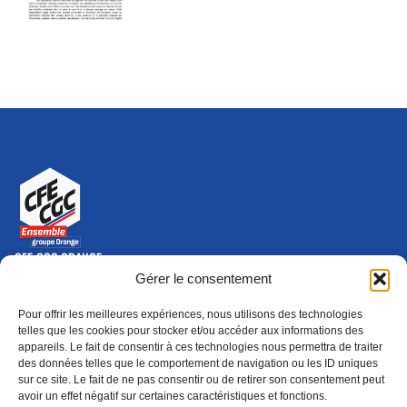
CFE-CGC ORANGE
10-12 rue Saint Amand, 75015 Paris Cedex 15
Gérer le consentement
(nouvelle fenêtre)
Nous contacter
Pour offrir les meilleures expériences, nous utilisons des technologies
01 46 79 28 74
telles que les cookies pour stocker et/ou accéder aux informations des
appareils. Le fait de consentir à ces technologies nous permettra de traiter
S'ABONNER
ADHÉRER
des données telles que le comportement de navigation ou les ID uniques
(NOUVELLE FENÊTRE)
sur ce site. Le fait de ne pas consentir ou de retirer son consentement peut
avoir un effet négatif sur certaines caractéristiques et fonctions.
Épargne
Formation
(nouvelle fenêtre)
(nouvelle fenêtre)