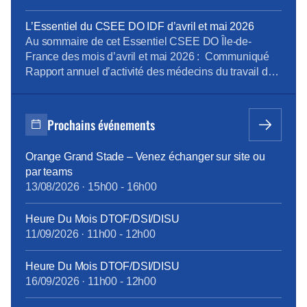
pour financer une mobilité professionnelle répondant
aux besoins des entreprises Ce qu’il faut retenir de
L’Essentiel du CSEE DO IDF d’avril et mai 2026
notre article détaillé ci-après : Pour la première fois,
Au sommaire de cet Essentiel CSEE DO Île-de-
les entreprises pourront solliciter les salariés […]
France des mois d’avril et mai 2026 : Communiqué
Rapport annuel d’activité des médecins du travail de
la DO IDF pour 2025 Bilan Plan de Développement
des Compétences 2025 pour la DO IDF Approbation
des comptes annuels du CSEE DO IDF pour 2025
Prochains événements
Retour d’expérience sur le projet […]
Orange Grand Stade – Venez échanger sur site ou
par teams
13/08/2026
·
15h00
-
16h00
Heure Du Mois DTOF/DSI/DISU
11/09/2026
·
11h00
-
12h00
Heure Du Mois DTOF/DSI/DISU
16/09/2026
·
11h00
-
12h00