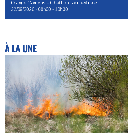
Orange Gardens – Chatillon : accueil café
22/09/2026
·
08h00
-
10h30
À LA UNE