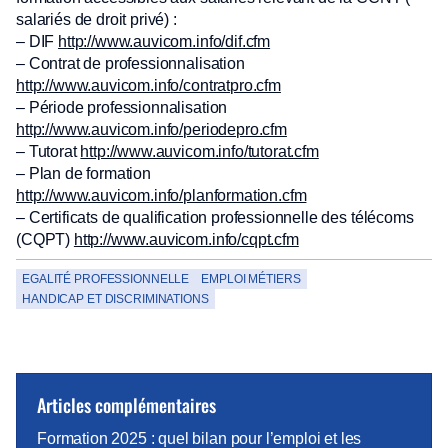
salariés de droit privé) :
– DIF
http://www.auvicom.info/dif.cfm
– Contrat de professionnalisation
http://www.auvicom.info/contratpro.cfm
– Période professionnalisation
http://www.auvicom.info/periodepro.cfm
– Tutorat
http://www.auvicom.info/tutorat.cfm
– Plan de formation
http://www.auvicom.info/planformation.cfm
– Certificats de qualification professionnelle des télécoms
(CQPT)
http://www.auvicom.info/cqpt.cfm
EGALITÉ PROFESSIONNELLE
EMPLOI MÉTIERS
HANDICAP ET DISCRIMINATIONS
Articles complémentaires
Formation 2025 : quel bilan pour l’emploi et les