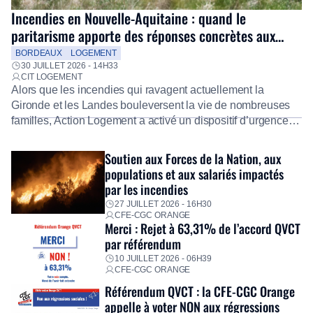
Incendies en Nouvelle-Aquitaine : quand le
paritarisme apporte des réponses concrètes aux
salariés
BORDEAUX
LOGEMENT
30 JUILLET 2026 - 14H33
CIT LOGEMENT
Alors que les incendies qui ravagent actuellement la
Gironde et les Landes bouleversent la vie de nombreuses
familles, Action Logement a activé un dispositif d’urgence
exceptionnel pour accompagner les salariés sinistrés.
Fidèle à sa mission d’utilité sociale, le Groupe mobilise
Soutien aux Forces de la Nation, aux
immédiatement ses équipes afin de proposer un diagnostic
populations et aux salariés impactés
personnalisé, des aides financières pour faire face aux
par les incendies
premières dépenses, […]
27 JUILLET 2026 - 16H30
CFE-CGC ORANGE
Merci : Rejet à 63,31% de l’accord QVCT
par référendum
10 JUILLET 2026 - 06H39
CFE-CGC ORANGE
Référendum QVCT : la CFE-CGC Orange
appelle à voter NON aux régressions