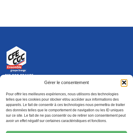
CFE-CGC ORANGE
10-12 rue Saint Amand, 75015 Paris Cedex 15
Gérer le consentement
(nouvelle fenêtre)
Nous contacter
Pour offrir les meilleures expériences, nous utilisons des technologies
01 46 79 28 74
telles que les cookies pour stocker et/ou accéder aux informations des
appareils. Le fait de consentir à ces technologies nous permettra de traiter
S'ABONNER
ADHÉRER
des données telles que le comportement de navigation ou les ID uniques
(NOUVELLE FENÊTRE)
sur ce site. Le fait de ne pas consentir ou de retirer son consentement peut
avoir un effet négatif sur certaines caractéristiques et fonctions.
Épargne
Formation
(nouvelle fenêtre)
(nouvelle fenêtre)