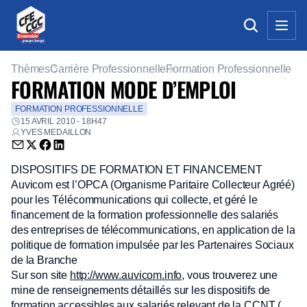
Thèmes
Carrière Professionnelle
Formation Professionnelle
FORMATION MODE D’EMPLOI
FORMATION PROFESSIONNELLE
15 AVRIL 2010 - 18H47
YVES MEDAILLON
Envoyer par email (nouvelle fenêtre)
Partager sur Twitter (nouvelle fenêtre)
Partager sur Facebook (nouvelle fenêtre)
Partager sur LinkedIn (nouvelle fenêtre)
DISPOSITIFS DE FORMATION ET FINANCEMENT
Auvicom est l’OPCA (Organisme Paritaire Collecteur Agréé)
pour les Télécommunications qui collecte, et géré le
financement de la formation professionnelle des salariés
des entreprises de télécommunications, en application de la
politique de formation impulsée par les Partenaires Sociaux
de la Branche
Sur son site
http://www.auvicom.info
, vous trouverez une
mine de renseignements détaillés sur les dispositifs de
formation accessibles aux salariés relevant de la CCNT (