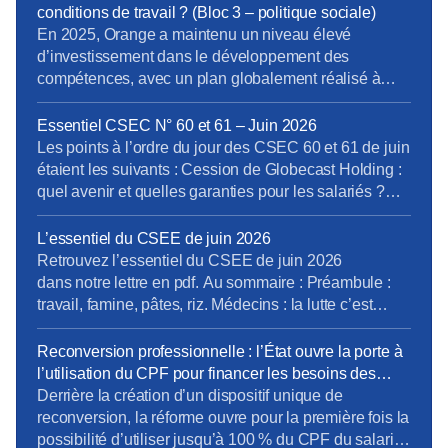
conditions de travail ? (Bloc 3 – politique sociale)
En 2025, Orange a maintenu un niveau élevé
d’investissement dans le développement des
compétences, avec un plan globalement réalisé à
97% et un taux d’accès à la formation très élevé.
L’offre a été structurée autour de grandes priorités
Essentiel CSEC N° 60 et 61 – Juin 2026
stratégiques comme la cybersécurité, la data et l’IA, la
Les points à l’ordre du jour des CSEC 60 et 61 de juin
« softwarisation », la RSE, le management et les
étaient les suivants : Cession de Globecast Holding :
compétences […]
quel avenir et quelles garanties pour les salariés ?
Orange Gardens – Châtillon : réaménagement du site,
quels impacts concrets pour les équipes ? Plan de
L’essentiel du CSEE de juin 2026
départs à SCE : où en est […]
Retrouvez l’essentiel du CSEE de juin 2026
dans notre lettre en pdf. Au sommaire : Préambule :
travail, famine, pâtes, riz. Médecins : la lutte c’est
class ! Le travail c’est la santé. Emploi et parcours du
combattant Marseille, Mistral gagnant ? Prochain
Reconversion professionnelle : l’État ouvre la porte à
CSEE pour vos élus, du 7 au 9 juillet.
l’utilisation du CPF pour financer les besoins des
entreprises
Derrière la création d’un dispositif unique de
reconversion, la réforme ouvre pour la première fois la
possibilité d’utiliser jusqu’à 100 % du CPF du salarié