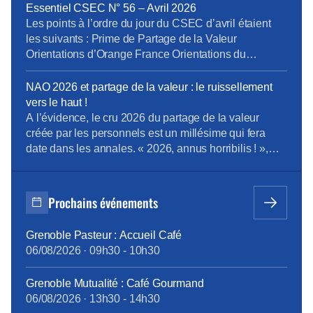
alternants), les fonctionnaires en activité et les
Essentiel CSEC N° 56 – Avril 2026
intérimaires à la date de signature de la décision […]
Les points à l’ordre du jour du CSEC d’avril étaient
les suivants : Prime de Partage de la Valeur
Orientations d’Orange France Orientations du
domaine Boucles Locales et Interventions (BLI)
Orientations de la Direction Entreprises France Projet
NAO 2026 et partage de la valeur : le ruissellement
de cession de Globecast Holding Retrouvez
vers le haut !
L’Essentiel du CSEC d’Avril
A l’évidence, le cru 2026 du partage de la valeur
créée par les personnels est un millésime qui fera
date dans les annales. « 2026, annus horribilis ! »,
telle pourrait être la clameur poussée à l’unisson par
les personnels Orange, malmenés et désabusés face
à une redistribution de la valeur peau de chagrin. Et
Prochains événements
[…]
Grenoble Pasteur : Accueil Café
06/08/2026
·
09h30
-
10h30
Grenoble Mutualité : Café Gourmand
06/08/2026
·
13h30
-
14h30