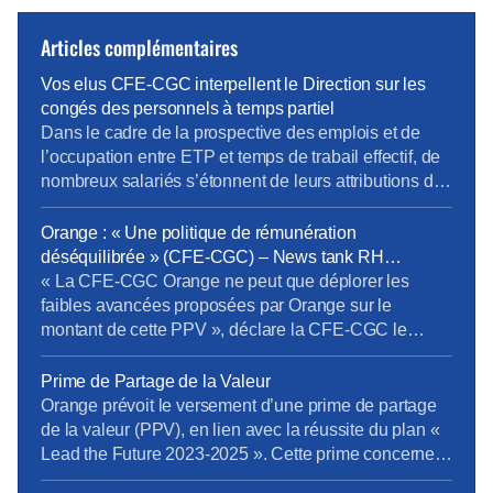
Articles complémentaires
Vos elus CFE-CGC interpellent le Direction sur les
congés des personnels à temps partiel
Dans le cadre de la prospective des emplois et de
l’occupation entre ETP et temps de trabail effectif, de
nombreux salariés s’étonnent de leurs attributions de
jour de congés. En effet pour pouvoir passer en temps
partiel, il est important d’en connaître toutes les règles
Orange : « Une politique de rémunération
RH notamment les conséquences sur la paye, les
déséquilibrée » (CFE-CGC) – News tank RH
ICPC, la […]
management
« La CFE-CGC Orange ne peut que déplorer les
faibles avancées proposées par Orange sur le
montant de cette PPV », déclare la CFE-CGC le
11/05/2026. L’organisation syndicale s’exprime au
sujet du versement d’une PPV, en lien avec la
Prime de Partage de la Valeur
réussite du plan « Lead the Future 2023-2025 ». « La
Orange prévoit le versement d’une prime de partage
CFE-CGC Orange dénonce une nouvelle fois une
de la valeur (PPV), en lien avec la réussite du plan «
politique de rémunération […]
Lead the Future 2023-2025 ». Cette prime concernera
les salariés liés par un contrat de travail (CDI, CDD et