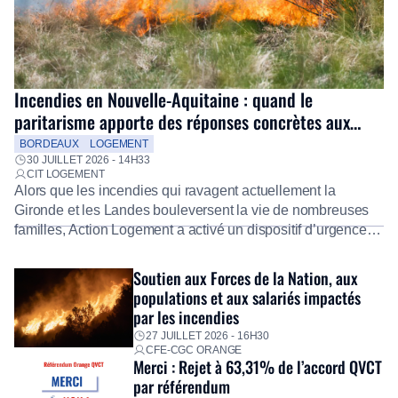
Incendies en Nouvelle-Aquitaine : quand le
paritarisme apporte des réponses concrètes aux
salariés
BORDEAUX
LOGEMENT
30 JUILLET 2026 - 14H33
CIT LOGEMENT
Alors que les incendies qui ravagent actuellement la
Gironde et les Landes bouleversent la vie de nombreuses
familles, Action Logement a activé un dispositif d’urgence
exceptionnel pour accompagner les salariés sinistrés.
Fidèle à sa mission d’utilité sociale, le Groupe mobilise
Soutien aux Forces de la Nation, aux
immédiatement ses équipes afin de proposer un diagnostic
populations et aux salariés impactés
personnalisé, des aides financières pour faire face aux
par les incendies
premières dépenses, […]
27 JUILLET 2026 - 16H30
CFE-CGC ORANGE
Merci : Rejet à 63,31% de l’accord QVCT
par référendum