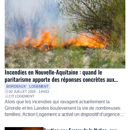
Incendies en Nouvelle-Aquitaine : quand le
paritarisme apporte des réponses concrètes aux
salariés
BORDEAUX
LOGEMENT
30 JUILLET 2026 - 14H33
CIT LOGEMENT
Alors que les incendies qui ravagent actuellement la
Gironde et les Landes bouleversent la vie de nombreuses
familles, Action Logement a activé un dispositif d’urgence
exceptionnel pour accompagner les salariés sinistrés.
Fidèle à sa mission d’utilité sociale, le Groupe mobilise