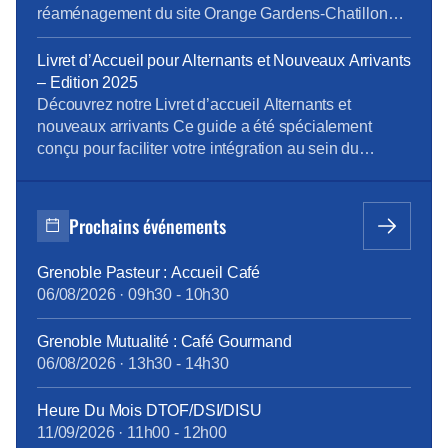
réaménagement du site Orange Gardens-Chatillon
Speech Analytics Développement des compétences
Evolution des modes de fonctionnement de
Livret d’Accueil pour Alternants et Nouveaux Arrivants
l’intervention Bilan logement 2024 Rapport handicap
– Edition 2025
2024 Retrouvez l’intégralité de l’Essentiel ici
Découvrez notre Livret d’accueil Alternants et
nouveaux arrivants Ce guide a été spécialement
conçu pour faciliter votre intégration au sein du
Groupe Orange. En quelques pages, vous y trouverez
toutes les informations essentielles sur votre
parcours, les ressources disponibles pour vous
Prochains événements
accompagner, et les clés pour bien comprendre le
fonctionnement de l’entreprise. Un outil indispensable
Grenoble Pasteur : Accueil Café
[…]
06/08/2026
·
09h30
-
10h30
Grenoble Mutualité : Café Gourmand
06/08/2026
·
13h30
-
14h30
Heure Du Mois DTOF/DSI/DISU
11/09/2026
·
11h00
-
12h00