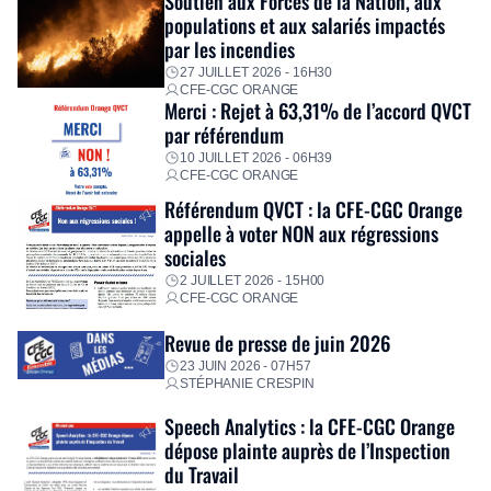
Soutien aux Forces de la Nation, aux
immédiatement ses équipes afin de proposer un diagnostic
populations et aux salariés impactés
personnalisé, des aides financières pour faire face aux
par les incendies
premières dépenses, […]
27 JUILLET 2026 - 16H30
CFE-CGC ORANGE
Merci : Rejet à 63,31% de l’accord QVCT
par référendum
10 JUILLET 2026 - 06H39
CFE-CGC ORANGE
Référendum QVCT : la CFE-CGC Orange
appelle à voter NON aux régressions
sociales
2 JUILLET 2026 - 15H00
CFE-CGC ORANGE
Revue de presse de juin 2026
23 JUIN 2026 - 07H57
STÉPHANIE CRESPIN
Speech Analytics : la CFE-CGC Orange
dépose plainte auprès de l’Inspection
du Travail