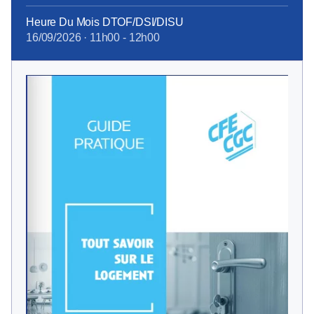
Heure Du Mois DTOF/DSI/DISU
16/09/2026
·
11h00
-
12h00