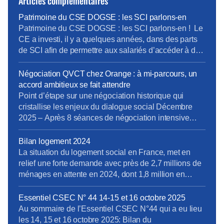
Articles complémentaires
Patrimoine du CSE DOGSE : les SCI parlons-en
Patrimoine du CSE DOGSE : les SCI parlons-en ! Le
CE a investi, il y a quelques années, dans des parts
de SCI afin de permettre aux salariés d’accéder à des
villages vacances à moindre cout. La vente de ces
parts reviendrait à céder cet investissement et à
Négociation QVCT chez Orange : à mi-parcours, un
récupérer des fonds. A l’initiative du bureau […]
accord ambitieux se fait attendre
Point d’étape sur une négociation historique qui
cristallise les enjeux du dialogue social Décembre
2025 – Après 8 séances de négociation intensive
depuis juin dernier, la première négociation d’un
accord Qualité de Vie et Conditions de Travail
Bilan logement 2024
(QVCT) dans l’histoire d’Orange Groupe France
La situation du logement social en France, met en
révèle un paradoxe saisissant : la direction nous parle
relief une forte demande avec près de 2,7 millions de
de bien-être au travail, […]
ménages en attente en 2024, dont 1,8 million en
attente d’un premier logement. La baisse des
attributions de logements sociaux, qui ont atteint
Essentiel CSEC N° 44 14-15 et 16 octobre 2025
seulement 383 700 en 2024, accentue ces difficultés.
Au sommaire de l’Essentiel CSEC N°44 qui a eu lieu
La France dispose d’environ 4,2 […]
les 14, 15 et 16 octobre 2025: Bilan du