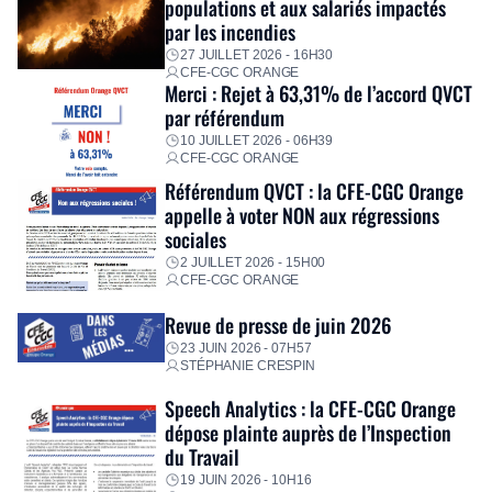
populations et aux salariés impactés
personnalisé, des aides financières pour faire face aux
par les incendies
premières dépenses, […]
27 JUILLET 2026 - 16H30
CFE-CGC ORANGE
Merci : Rejet à 63,31% de l’accord QVCT
par référendum
10 JUILLET 2026 - 06H39
CFE-CGC ORANGE
Référendum QVCT : la CFE-CGC Orange
appelle à voter NON aux régressions
sociales
2 JUILLET 2026 - 15H00
CFE-CGC ORANGE
Revue de presse de juin 2026
23 JUIN 2026 - 07H57
STÉPHANIE CRESPIN
Speech Analytics : la CFE-CGC Orange
dépose plainte auprès de l’Inspection
du Travail
19 JUIN 2026 - 10H16