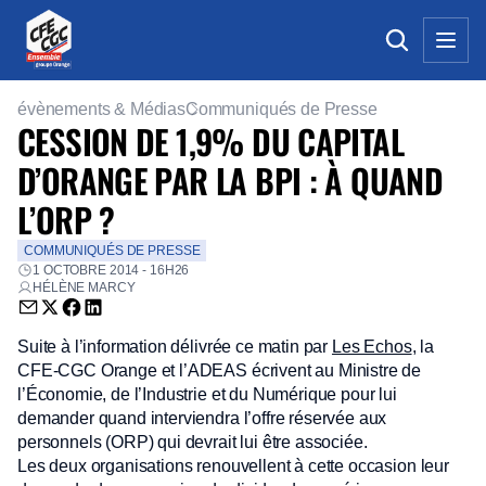
évènements & Médias
Communiqués de Presse
CESSION DE 1,9% DU CAPITAL
D’ORANGE PAR LA BPI : À QUAND
L’ORP ?
COMMUNIQUÉS DE PRESSE
1 OCTOBRE 2014 - 16H26
HÉLÈNE MARCY
Envoyer par email (nouvelle fenêtre)
Partager sur Twitter (nouvelle fenêtre)
Partager sur Facebook (nouvelle fenêtre)
Partager sur LinkedIn (nouvelle fenêtre)
Suite à l’information délivrée ce matin par
Les Echos
, la
CFE-CGC Orange et l’ADEAS écrivent au Ministre de
l’Économie, de l’Industrie et du Numérique pour lui
demander quand interviendra l’offre réservée aux
personnels (ORP) qui devrait lui être associée.
Les deux organisations renouvellent à cette occasion leur