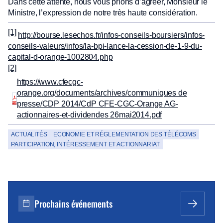
Dans cette attente, nous vous prions d’agréer, Monsieur le
Ministre, l’expression de notre très haute considération.
[1]
http://bourse.lesechos.fr/infos-conseils-boursiers/infos-
conseils-valeurs/infos/la-bpi-lance-la-cession-de-1-9-du-
capital-d-orange-1002804.php
[2]
https://www.cfecgc-
orange.org/documents/archives/communiques de
presse/CDP 2014/CdP CFE-CGC-Orange AG-
actionnaires-et-dividendes 26mai2014.pdf
ACTUALITÉS
ECONOMIE ET RÉGLEMENTATION DES TÉLÉCOMS
PARTICIPATION, INTÉRESSEMENT ET ACTIONNARIAT
Prochains événements