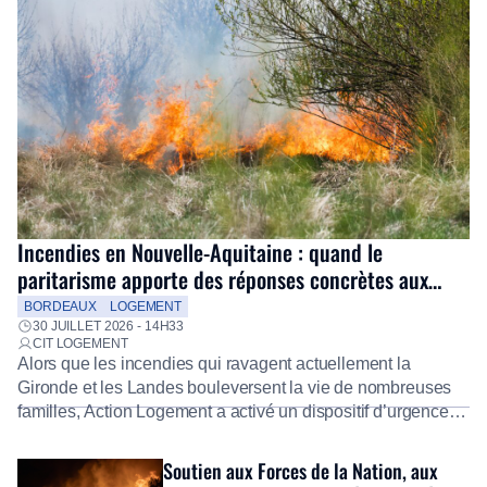
Incendies en Nouvelle-Aquitaine : quand le
paritarisme apporte des réponses concrètes aux
salariés
BORDEAUX
LOGEMENT
30 JUILLET 2026 - 14H33
CIT LOGEMENT
Alors que les incendies qui ravagent actuellement la
Gironde et les Landes bouleversent la vie de nombreuses
familles, Action Logement a activé un dispositif d’urgence
exceptionnel pour accompagner les salariés sinistrés.
Fidèle à sa mission d’utilité sociale, le Groupe mobilise
Soutien aux Forces de la Nation, aux
immédiatement ses équipes afin de proposer un diagnostic