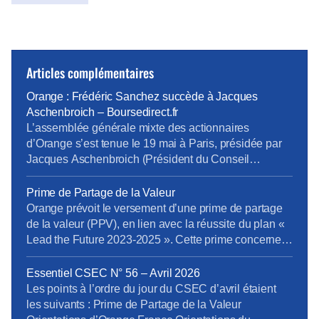
Articles complémentaires
Orange : Frédéric Sanchez succède à Jacques
Aschenbroich – Boursedirect.fr
L’assemblée générale mixte des actionnaires
d’Orange s’est tenue le 19 mai à Paris, présidée par
Jacques Aschenbroich (Président du Conseil
d’administration), en présence de Christel
Heydemann (Directrice Générale), et du Conseil
Prime de Partage de la Valeur
d’administration. […] Toutes les résolutions
Orange prévoit le versement d’une prime de partage
recommandées par le Conseil d’administration ont été
de la valeur (PPV), en lien avec la réussite du plan «
votées et approuvées par les actionnaires. S’agissant
Lead the Future 2023-2025 ». Cette prime concernera
de la mise en oeuvre […]
les salariés liés par un contrat de travail (CDI, CDD et
alternants), les fonctionnaires en activité et les
Essentiel CSEC N° 56 – Avril 2026
intérimaires à la date de signature de la décision […]
Les points à l’ordre du jour du CSEC d’avril étaient
les suivants : Prime de Partage de la Valeur