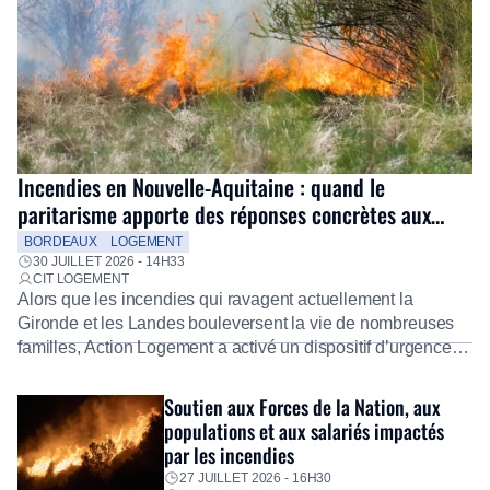
Incendies en Nouvelle-Aquitaine : quand le
paritarisme apporte des réponses concrètes aux
salariés
BORDEAUX
LOGEMENT
30 JUILLET 2026 - 14H33
CIT LOGEMENT
Alors que les incendies qui ravagent actuellement la
Gironde et les Landes bouleversent la vie de nombreuses
familles, Action Logement a activé un dispositif d’urgence
exceptionnel pour accompagner les salariés sinistrés.
Fidèle à sa mission d’utilité sociale, le Groupe mobilise
Soutien aux Forces de la Nation, aux
immédiatement ses équipes afin de proposer un diagnostic
populations et aux salariés impactés
personnalisé, des aides financières pour faire face aux
par les incendies
premières dépenses, […]
27 JUILLET 2026 - 16H30