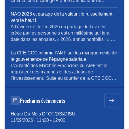
Orientations d’Orange France Orientations du
domaine Boucles Locales et Interventions (BLI)
Orientations de la Direction Entreprises France Projet
NAO 2026 et partage de la valeur : le ruissellement
de cession de Globecast Holding Retrouvez
vers le haut !
L’Essentiel du CSEC d’Avril
A l’évidence, le cru 2026 du partage de la valeur
créée par les personnels est un millésime qui fera
date dans les annales. « 2026, annus horribilis ! »,
telle pourrait être la clameur poussée à l’unisson par
les personnels Orange, malmenés et désabusés face
La CFE CGC informe l’AMF sur les manquements de
à une redistribution de la valeur peau de chagrin. Et
la gouvernance de l’épargne salariale
[…]
L’Autorité des Marchés Financiers ou AMF est le
régulateur des marchés et des acteurs de
l’investissement. Suite au courrier de la CFE CGC
Orange interpellant Christel Heydemann, la CFE
CGC a informé l’AMF des dérives de l’épargne
salariale Orange et de notre revendication de
Prochains événements
modernisation.
Heure Du Mois DTOF/DSI/DISU
11/09/2026
·
11h00
-
12h00