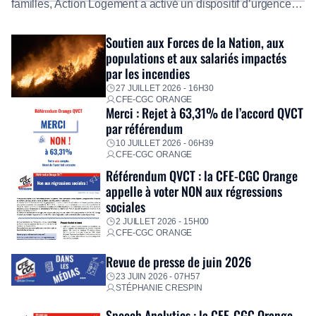
familles, Action Logement a activé un dispositif d’urgence
exceptionnel pour accompagner les salariés sinistrés.
Fidèle à sa mission d’utilité sociale, le Groupe mobilise
Soutien aux Forces de la Nation, aux
immédiatement ses équipes afin de proposer un diagnostic
populations et aux salariés impactés
personnalisé, des aides financières pour faire face aux
par les incendies
premières dépenses, […]
27 JUILLET 2026 - 16H30
CFE-CGC ORANGE
Merci : Rejet à 63,31% de l’accord QVCT
par référendum
10 JUILLET 2026 - 06H39
CFE-CGC ORANGE
Référendum QVCT : la CFE-CGC Orange
appelle à voter NON aux régressions
sociales
2 JUILLET 2026 - 15H00
CFE-CGC ORANGE
Revue de presse de juin 2026
23 JUIN 2026 - 07H57
STÉPHANIE CRESPIN
Speech Analytics : la CFE-CGC Orange