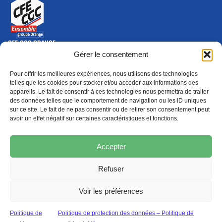
CFE-CGC ORANGE
10-12 rue Saint Amand, 75015 Paris Cedex 15
Gérer le consentement
(nouvelle fenêtre)
Nous contacter
Pour offrir les meilleures expériences, nous utilisons des technologies
01 46 79 28 74
telles que les cookies pour stocker et/ou accéder aux informations des
appareils. Le fait de consentir à ces technologies nous permettra de traiter
S'ABONNER
ADHÉRER
des données telles que le comportement de navigation ou les ID uniques
(NOUVELLE FENÊTRE)
sur ce site. Le fait de ne pas consentir ou de retirer son consentement peut
avoir un effet négatif sur certaines caractéristiques et fonctions.
Épargne
Formation
(nouvelle fenêtre)
(nouvelle fenêtre)
Accepter
Refuser
MENTIONS LÉGALES
PROTECTION DES DONNÉES
POLITIQUE DE COOKIES
Voir les préférences
© 2026 CFE-CGC Orange
Politique de
Politique de protection des données – Politique de