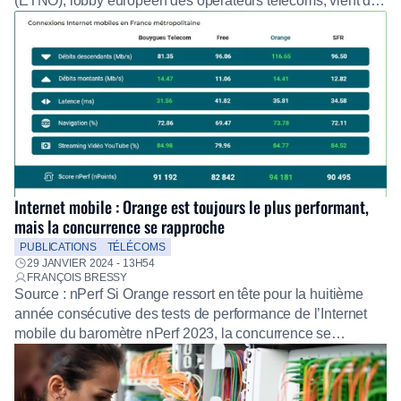
(ETNO), lobby européen des opérateurs télécoms, vient de
publier son rapport annuel sur l’état des
télécommunications. Il s’appuie dessus pour redemander à
Bruxelles de faire participer les géants de la tech
américaine au déploiement des réseaux 5G et très haut
débit. L’an dernier, la […]
Internet mobile : Orange est toujours le plus performant,
mais la concurrence se rapproche
PUBLICATIONS
TÉLÉCOMS
29 JANVIER 2024 - 13H54
FRANÇOIS BRESSY
Source : nPerf Si Orange ressort en tête pour la huitième
année consécutive des tests de performance de l’Internet
mobile du baromètre nPerf 2023, la concurrence se
rapproche. L’opérateur historique est même devancé en
termes de performance globale sur la 5G par Bouygues
Telecom et SFR. Toutefois, « le déploiement et l’adoption de