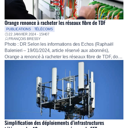
Orange renonce à racheter les réseaux fibre de TDF
PUBLICATIONS
TÉLÉCOMS
22 JANVIER 2024 - 15H07
FRANÇOIS BRESSY
Photo : DR Selon les informations des Echos (Raphaël
Balenieri – 19/01/2024, article réservé aux abonnés),
Orange a renoncé à racheter les réseaux fibre de TDF, dont
le propriétaire cherche à obtenir au moins 1,5 milliard
d’euros. Jugeant ce prix trop élevé et craignant un possible
feu rouge de l’Autorité de la concurrence, Orange s’est
officiellement […]
Simplification des déploiements d’infrastructures