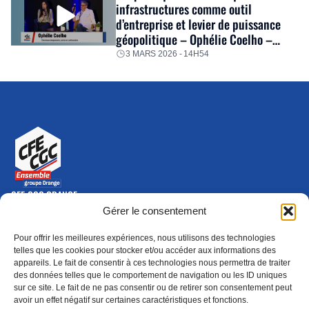
infrastructures comme outil
d’entreprise et levier de puissance
géopolitique – Ophélie Coelho –
Séminaire hiver 2026
3 MARS 2026 - 14H54
CFE-CGC ORANGE
10-12 rue Saint Amand, 75015 Paris Cedex 15
Gérer le consentement
(nouvelle fenêtre)
Nous contacter
Pour offrir les meilleures expériences, nous utilisons des technologies
01 46 79 28 74
telles que les cookies pour stocker et/ou accéder aux informations des
appareils. Le fait de consentir à ces technologies nous permettra de traiter
S'ABONNER
ADHÉRER
des données telles que le comportement de navigation ou les ID uniques
(NOUVELLE FENÊTRE)
sur ce site. Le fait de ne pas consentir ou de retirer son consentement peut
avoir un effet négatif sur certaines caractéristiques et fonctions.
Épargne
Formation
(nouvelle fenêtre)
(nouvelle fenêtre)