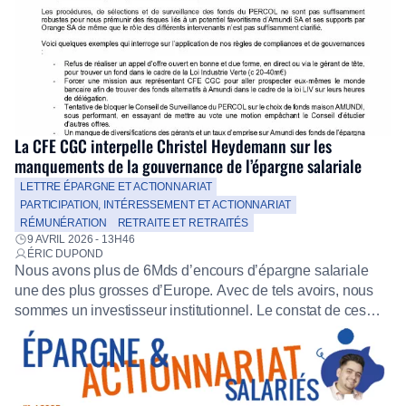
La CFE CGC interpelle Christel Heydemann sur les
manquements de la gouvernance de l’épargne salariale
LETTRE ÉPARGNE ET ACTIONNARIAT
PARTICIPATION, INTÉRESSEMENT ET ACTIONNARIAT
RÉMUNÉRATION
RETRAITE ET RETRAITÉS
9 AVRIL 2026 - 13H46
ÉRIC DUPOND
Nous avons plus de 6Mds d’encours d’épargne salariale
une des plus grosses d’Europe. Avec de tels avoirs, nous
sommes un investisseur institutionnel. Le constat de ces
dernières années est alarmant : la gouvernance de
l’épargne salariale est à la dérive. Nous venons
d’interpeller Christel Heydemann pour lui demander
l’ouverture de négociation afin de mettre en oeuvre […]