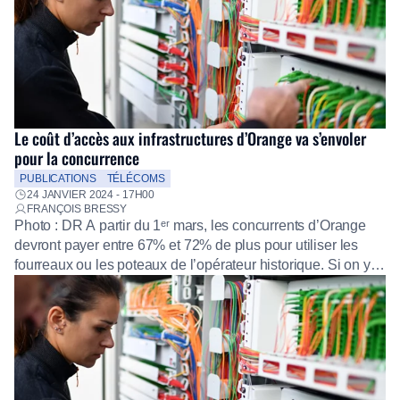
la 5G Standalone, devrait […]
Le coût d’accès aux infrastructures d’Orange va s’envoler
pour la concurrence
PUBLICATIONS
TÉLÉCOMS
24 JANVIER 2024 - 17H00
FRANÇOIS BRESSY
Photo : DR A partir du 1ᵉʳ mars, les concurrents d’Orange
devront payer entre 67% et 72% de plus pour utiliser les
fourreaux ou les poteaux de l’opérateur historique. Si on y
ajoute une nouvelle augmentation de 22% à 28% prévue
pour début 2025, ce droit d’accès aux infrastructures de
génie civil d’Orange aura doublé en […]