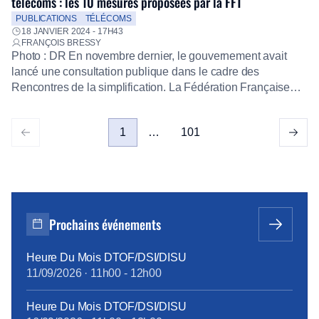
télécoms : les 10 mesures proposées par la FFT
PUBLICATIONS
TÉLÉCOMS
18 JANVIER 2024 - 17H43
FRANÇOIS BRESSY
Photo : DR En novembre dernier, le gouvernement avait
lancé une consultation publique dans le cadre des
Rencontres de la simplification. La Fédération Française
des Télécoms vient de publier sa réponse, dans laquelle
elle propose 10 mesures afin de simplifier les déploiements
1
…
101
des infrastructures numériques (4G, 5G, fibre…) sur le
territoire. Plus d’informations dans AlloForfait – […]
Prochains événements
Heure Du Mois DTOF/DSI/DISU
11/09/2026
·
11h00
-
12h00
Heure Du Mois DTOF/DSI/DISU