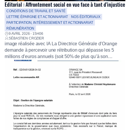
Editorial : Affrontement social en vue face à tant d’injustice
CONDITIONS DE TRAVAIL ET SANTÉ
LETTRE ÉPARGNE ET ACTIONNARIAT
NOS ÉDITORIAUX
PARTICIPATION, INTÉRESSEMENT ET ACTIONNARIAT
RÉMUNÉRATION
9 AVRIL 2026 - 15H06
SÉBASTIEN CROZIER
image réalisée avec IA La Directrice Générale d’Orange
demande à percevoir une rétribution qui dépasse les 5
millions d’euros annuels (soit 50% de plus qu’à son
arrivée), composée de bonus, de retraite chapeau et d’un
nombre croissant d’actions gratuites, sans oublier un
parachute doré au moment du départ. Parallèlement, le
volume annuel d’attributions d’actions gratuites au […]