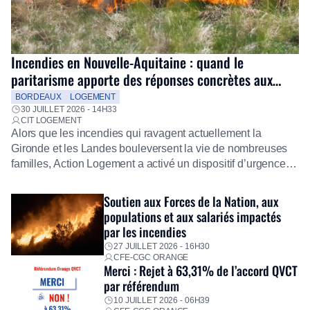
Incendies en Nouvelle-Aquitaine : quand le
paritarisme apporte des réponses concrètes aux
salariés
BORDEAUX
LOGEMENT
30 JUILLET 2026 - 14H33
CIT LOGEMENT
Alors que les incendies qui ravagent actuellement la
Gironde et les Landes bouleversent la vie de nombreuses
familles, Action Logement a activé un dispositif d’urgence
exceptionnel pour accompagner les salariés sinistrés.
Fidèle à sa mission d’utilité sociale, le Groupe mobilise
Soutien aux Forces de la Nation, aux
immédiatement ses équipes afin de proposer un diagnostic
populations et aux salariés impactés
personnalisé, des aides financières pour faire face aux
par les incendies
premières dépenses, […]
27 JUILLET 2026 - 16H30
CFE-CGC ORANGE
Merci : Rejet à 63,31% de l’accord QVCT
par référendum
10 JUILLET 2026 - 06H39