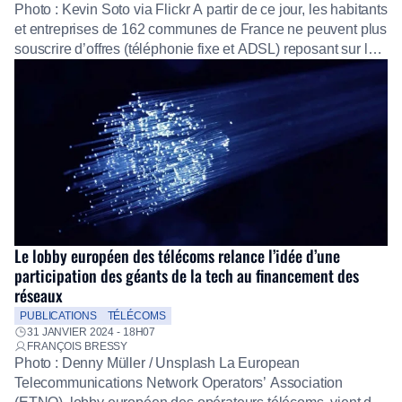
Photo : Kevin Soto via Flickr A partir de ce jour, les habitants
et entreprises de 162 communes de France ne peuvent plus
souscrire d’offres (téléphonie fixe et ADSL) reposant sur la
technologie du cuivre. Progressivement, c’est l’ensemble du
territoire qui sera concerné par l’extinction de ce réseau.
Plus d’informations dans Numerama – Julien Lausson – […]
Le lobby européen des télécoms relance l’idée d’une
participation des géants de la tech au financement des
réseaux
PUBLICATIONS
TÉLÉCOMS
31 JANVIER 2024 - 18H07
FRANÇOIS BRESSY
Photo : Denny Müller / Unsplash La European
Telecommunications Network Operators’ Association