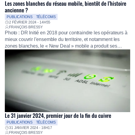
Les zones blanches du réseau mobile, bientôt de l’histoire
ancienne ?
PUBLICATIONS
TÉLÉCOMS
2 FÉVRIER 2024 - 14H55
FRANÇOIS BRESSY
Photo : DR Initié en 2018 pour contraindre les opérateurs à
mieux couvrir l’ensemble du territoire, et notamment les
zones blanches, le « New Deal » mobile a produit ses
effets : 88 % du territoire et plus de 99 % de la population
bénéficient aujourd’hui d’un accès aux réseaux mobiles,
selon le dernier bilan de l’Arcep. Cette progression […]
Le 31 janvier 2024, premier jour de la fin du cuivre
PUBLICATIONS
TÉLÉCOMS
31 JANVIER 2024 - 18H17
FRANÇOIS BRESSY