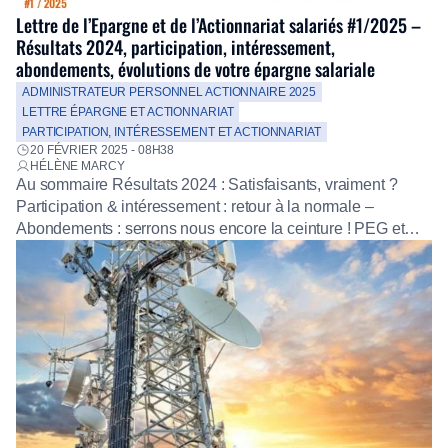
Lettre de l’Epargne et de l’Actionnariat salariés #1/2025 –
Résultats 2024, participation, intéressement,
abondements, évolutions de votre épargne salariale
ADMINISTRATEUR PERSONNEL ACTIONNAIRE 2025
LETTRE ÉPARGNE ET ACTIONNARIAT
PARTICIPATION, INTÉRESSEMENT ET ACTIONNARIAT
20 FÉVRIER 2025 - 08H38
HÉLÈNE MARCY
Au sommaire Résultats 2024 : Satisfaisants, vraiment ?
Participation & intéressement : retour à la normale –
Abondements : serrons nous encore la ceinture ! PEG et
PERCOL : Vous repérer parmi les fonds Amundi : nouvelle
année, nouveau site Le monde arrive (enfin) dans votre
PEG À lire aussi Éclairage sur les modifications intervenues
[…]