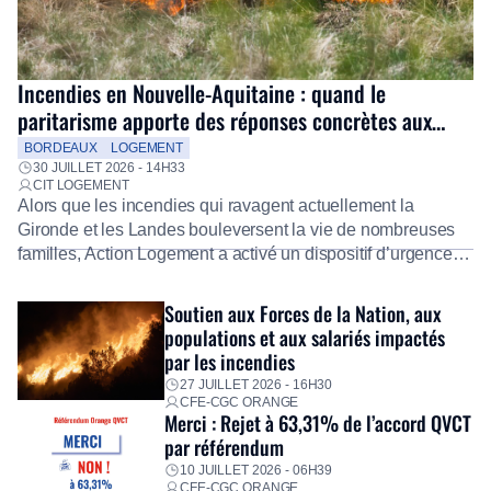
Incendies en Nouvelle-Aquitaine : quand le
paritarisme apporte des réponses concrètes aux
salariés
BORDEAUX
LOGEMENT
30 JUILLET 2026 - 14H33
CIT LOGEMENT
Alors que les incendies qui ravagent actuellement la
Gironde et les Landes bouleversent la vie de nombreuses
familles, Action Logement a activé un dispositif d’urgence
exceptionnel pour accompagner les salariés sinistrés.
Fidèle à sa mission d’utilité sociale, le Groupe mobilise
Soutien aux Forces de la Nation, aux
immédiatement ses équipes afin de proposer un diagnostic
populations et aux salariés impactés
personnalisé, des aides financières pour faire face aux
par les incendies
premières dépenses, […]
27 JUILLET 2026 - 16H30
CFE-CGC ORANGE
Merci : Rejet à 63,31% de l’accord QVCT
par référendum
10 JUILLET 2026 - 06H39
CFE-CGC ORANGE