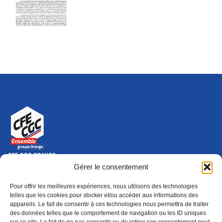
CFE-CGC ORANGE
10-12 rue Saint Amand, 75015 Paris Cedex 15
Gérer le consentement
(nouvelle fenêtre)
Nous contacter
Pour offrir les meilleures expériences, nous utilisons des technologies
01 46 79 28 74
telles que les cookies pour stocker et/ou accéder aux informations des
appareils. Le fait de consentir à ces technologies nous permettra de traiter
S'ABONNER
ADHÉRER
des données telles que le comportement de navigation ou les ID uniques
(NOUVELLE FENÊTRE)