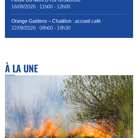
16/09/2026
·
11h00
-
12h00
Orange Gardens – Chatillon : accueil café
22/09/2026
·
08h00
-
10h30
À LA UNE