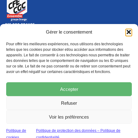
CFE-CGC ORANGE
10-12 rue Saint Amand, 75015 Paris Cedex 15
Gérer le consentement
(nouvelle fenêtre)
Nous contacter
Pour offrir les meilleures expériences, nous utilisons des technologies
01 46 79 28 74
telles que les cookies pour stocker et/ou accéder aux informations des
appareils. Le fait de consentir à ces technologies nous permettra de traiter
S'ABONNER
ADHÉRER
des données telles que le comportement de navigation ou les ID uniques
(NOUVELLE FENÊTRE)
sur ce site. Le fait de ne pas consentir ou de retirer son consentement peut
avoir un effet négatif sur certaines caractéristiques et fonctions.
Épargne
Formation
(nouvelle fenêtre)
(nouvelle fenêtre)
Accepter
Refuser
MENTIONS LÉGALES
PROTECTION DES DONNÉES
POLITIQUE DE COOKIES
Voir les préférences
© 2026 CFE-CGC Orange
Politique de
Politique de protection des données – Politique de
cookies
confidentialité