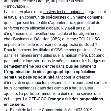
abandonnée chez Orange, au profit de la seule
« innovation ».
La mise en place de «
clusters technologiques
» organisant
le travail en commun de spécialistes d’un même domaine,
quelle que soit leur entité d’appartenance, permettrait de
renforcer notre efficacité globale. N’y a-t-il pas plus
d’ingénieurs qui travaillent sur la data et les algorithmes
chez Business et Décision (OBS) que chez TGI ? La 5G
imposera-t-elle de repenser notre approche du cloud ?
Pour le moment, les filiales d’OBS ne sont pas installées
dans les mêmes immeubles que la maison mère. Et quand
par bonheur tous sont dans le même quartier, les badges ne
permettent même pas d’entrer dans tous les bâtiments !
L’organisation de sites géographiques spécialisés
serait une belle opportunité,
tant pour la création
d’innovation que pour les personnels, qui pourraient exercer
leurs compétences dans des campus à haute valeur
ajoutée. La politique immobilière doit être au service des
échanges.
La CFE-CGC Orange a fait des propositions
en ce sens.
Extrait de la
Lettre Comprendre & Agir #T3 2019 –