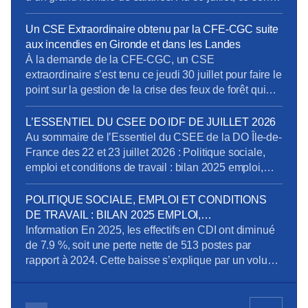
près de 19500 établissements et près de 61 500
salariés qui étaient concernés. Pour limiter les
Un CSE Extraordinaire obtenu par la CFE-CGC suite
impacts de cette crise sur l’emploi et sur les
aux incendies en Gironde et dans les Landes
entreprises, l’activité partielle peut-être […]
À la demande de la CFE-CGC, un CSE
extraordinaire s’est tenu ce jeudi 30 juillet pour faire le
point sur la gestion de la crise des feux de forêt qui
touchent la Gironde et les Landes. Plus de 1 100
salariés de la DO Grand Sud-Ouest sont concernés.
L’ESSENTIEL DU CSEE DO IDF DE JUILLET 2026
Voici ce qu’il faut retenir des échanges, […]
Au sommaire de l’Essentiel du CSEE de la DO Île-de-
France des 22 et 23 juillet 2026 : Politique sociale,
emploi et conditions de travail : bilan 2025 emploi,
perspectives et compétences Pôle Obligations
Légales de Paris : dénonciation d’usage et mise en
POLITIQUE SOCIALE, EMPLOI ET CONDITIONS
conformité des déclarations des heures et périodes
DE TRAVAIL : BILAN 2025 EMPLOI,
d’astreinte Recrutement d’un préventeur au sein […]
PERSPECTIVES ET COMPÉTENCES
Information En 2025, les effectifs en CDI ont diminué
de 7.9 %, soit une perte nette de 513 postes par
rapport à 2024. Cette baisse s’explique par un volume
important de départs de l’entreprise (392 au total, dont
348 départs à la retraite) qui ne sont pas remplacés.
On observe par ailleurs un net ralentissement […]