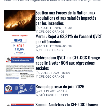
exceptionnel pour accompagner les salariés sinistrés.
Fidèle à sa mission d’utilité sociale, le Groupe mobilise
Soutien aux Forces de la Nation, aux
immédiatement ses équipes afin de proposer un diagnostic
populations et aux salariés impactés
personnalisé, des aides financières pour faire face aux
par les incendies
premières dépenses, […]
27 JUILLET 2026 - 16H30
CFE-CGC ORANGE
Merci : Rejet à 63,31% de l’accord QVCT
par référendum
10 JUILLET 2026 - 06H39
CFE-CGC ORANGE
Référendum QVCT : la CFE-CGC Orange
appelle à voter NON aux régressions
sociales
2 JUILLET 2026 - 15H00
CFE-CGC ORANGE
Revue de presse de juin 2026
23 JUIN 2026 - 07H57
STÉPHANIE CRESPIN
Speech Analytics : la CFE-CGC Orange