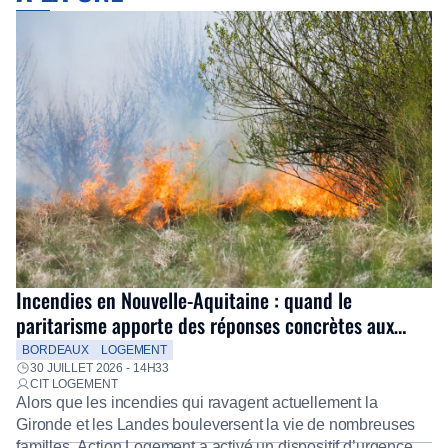
Incendies en Nouvelle-Aquitaine : quand le
paritarisme apporte des réponses concrètes aux
salariés
BORDEAUX
LOGEMENT
30 JUILLET 2026 - 14H33
CIT LOGEMENT
Alors que les incendies qui ravagent actuellement la
Gironde et les Landes bouleversent la vie de nombreuses
familles, Action Logement a activé un dispositif d’urgence