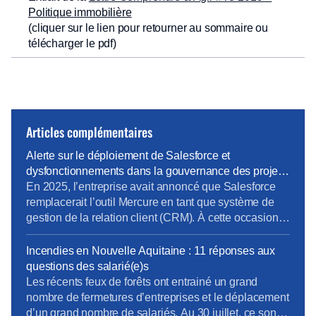
Politique immobilière
(cliquer sur le lien pour retourner au sommaire ou
télécharger le pdf)
Articles complémentaires
Alerte sur le déploiement de Salesforce et
dysfonctionnements dans la gouvernance des projets
métiers
En 2025, l’entreprise avait annoncé que Salesforce
remplacerait l’outil Mercure en tant que système de
gestion de la relation client (CRM). À cette occasion,
la Direction Pro-PME et la Direction du Système
d’Information (DSI) avaient sollicité chaque métier
Incendies en Nouvelle Aquitaine : 11 réponses aux
pour élaborer un cahier des charges rigoureux,
questions des salarié(e)s
destiné à prendre en compte les besoins terrain
Les récents feux de forêts ont entrainé un grand
spécifiques de […]
nombre de fermetures d’entreprises et le déplacement
d’un grand nombre de salariés. Au 30 juillet, ce sont