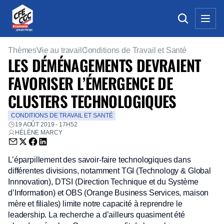
Thèmes
Vie au travail
Conditions de Travail et Santé
LES DÉMÉNAGEMENTS DEVRAIENT
FAVORISER L’ÉMERGENCE DE
CLUSTERS TECHNOLOGIQUES
CONDITIONS DE TRAVAIL ET SANTÉ
19 AOÛT 2019 - 17H52
HÉLÈNE MARCY
Envoyer par email (nouvelle fenêtre)
Partager sur Twitter (nouvelle fenêtre)
Partager sur Facebook (nouvelle fenêtre)
Partager sur LinkedIn (nouvelle fenêtre)
L’éparpillement des savoir-faire technologiques dans
différentes divisions, notamment TGI (Technology & Global
Innnovation), DTSI (Direction Technique et du Système
d’Information) et OBS (Orange Business Services, maison
mère et filiales) limite notre capacité à reprendre le
leadership. La recherche a d’ailleurs quasiment été