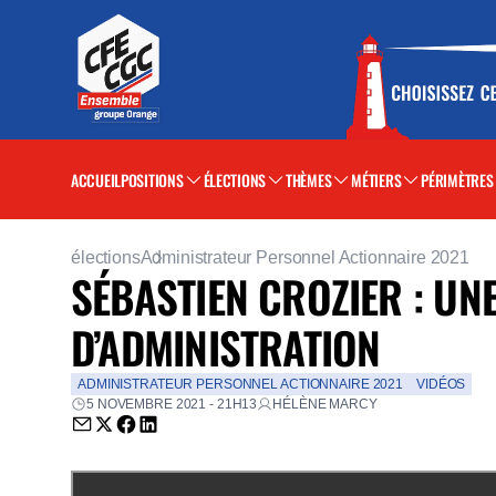
ACCUEIL
POSITIONS
ÉLECTIONS
THÈMES
MÉTIERS
PÉRIMÈTRES
élections
Administrateur Personnel Actionnaire 2021
SÉBASTIEN CROZIER : UN
D’ADMINISTRATION
ADMINISTRATEUR PERSONNEL ACTIONNAIRE 2021
VIDÉOS
5 NOVEMBRE 2021 - 21H13
HÉLÈNE MARCY
Envoyer par email (nouvelle fenêtre)
Partager sur Twitter (nouvelle fenêtre)
Partager sur Facebook (nouvelle fenêtre)
Partager sur LinkedIn (nouvelle fenêtre)