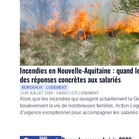
Incendies en Nouvelle-Aquitaine : quand l
des réponses concrètes aux salariés
BORDEAUX
LOGEMENT
30 JUILLET 2026 - 14H33
CIT LOGEMENT
Alors que les incendies qui ravagent actuellement la G
bouleversent la vie de nombreuses familles, Action Loge
d’urgence exceptionnel pour accompagner les salariés s
mission d’utilité sociale, le Groupe mobilise immédiate
proposer un diagnostic personnalisé, des aides financiè
premières dépenses, […]