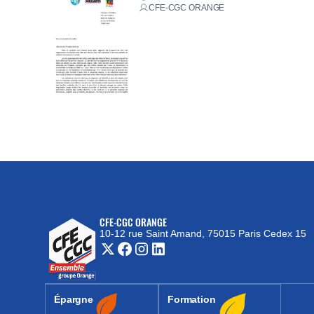
CFE-CGC ORANGE
CFE-CGC ORANGE
10-12 rue Saint Amand, 75015 Paris Cedex 15
(nouvelle fenêtre)
Épargne
Formation
(nouvelle fenêtre)
(nouvelle fenêtre)