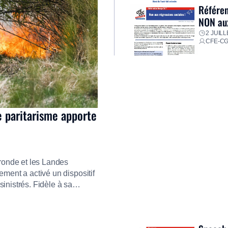
Référen
NON aux
2 JUILL
CFE-C
e paritarisme apporte
ironde et les Landes
ment a activé un dispositif
inistrés. Fidèle à sa
ment ses équipes afin de
res pour faire face aux