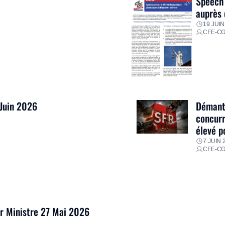
Speech 
auprès 
19 JUIN
CFE-C
 Juin 2026
Démantè
concurr
élevé p
7 JUIN 
CFE-C
er Ministre 27 Mai 2026