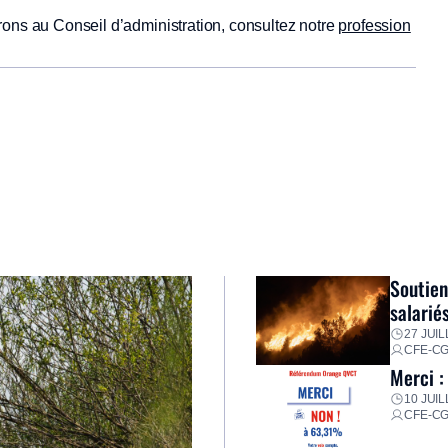
rons au Conseil d’administration, consultez notre
profession
Soutien
salarié
27 JUIL
CFE-C
Merci :
10 JUIL
CFE-C