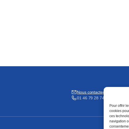
Nous contacter
01 46 79 28 74
Pour offrir 
cookies pour
ces technolo
navigation ou
consentement