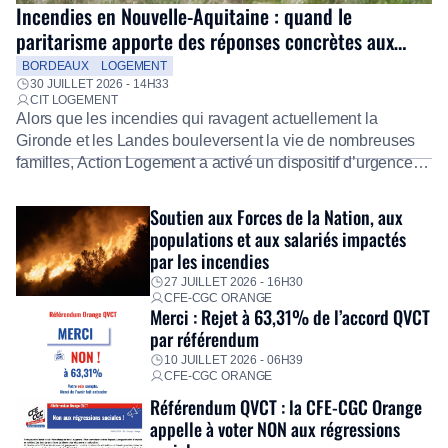
Incendies en Nouvelle-Aquitaine : quand le
paritarisme apporte des réponses concrètes aux
salariés
BORDEAUX
LOGEMENT
30 JUILLET 2026 - 14H33
CIT LOGEMENT
Alors que les incendies qui ravagent actuellement la
Gironde et les Landes bouleversent la vie de nombreuses
familles, Action Logement a activé un dispositif d’urgence
exceptionnel pour accompagner les salariés sinistrés.
Fidèle à sa mission d’utilité sociale, le Groupe mobilise
Soutien aux Forces de la Nation, aux
immédiatement ses équipes afin de proposer un diagnostic
populations et aux salariés impactés
personnalisé, des aides financières pour faire face aux
par les incendies
premières dépenses, […]
27 JUILLET 2026 - 16H30
CFE-CGC ORANGE
Merci : Rejet à 63,31% de l’accord QVCT
par référendum
10 JUILLET 2026 - 06H39
CFE-CGC ORANGE
Référendum QVCT : la CFE-CGC Orange
appelle à voter NON aux régressions