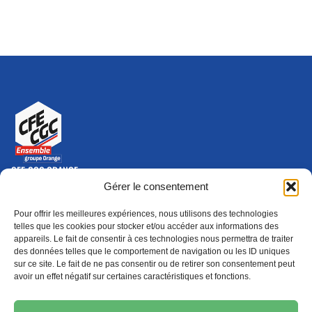
CFE-CGC ORANGE
10-12 rue Saint Amand, 75015 Paris Cedex 15
Gérer le consentement
(nouvelle fenêtre)
Nous contacter
Pour offrir les meilleures expériences, nous utilisons des technologies
01 46 79 28 74
telles que les cookies pour stocker et/ou accéder aux informations des
appareils. Le fait de consentir à ces technologies nous permettra de traiter
S'ABONNER
ADHÉRER
des données telles que le comportement de navigation ou les ID uniques
(NOUVELLE FENÊTRE)
sur ce site. Le fait de ne pas consentir ou de retirer son consentement peut
avoir un effet négatif sur certaines caractéristiques et fonctions.
Épargne
Formation
(nouvelle fenêtre)
(nouvelle fenêtre)