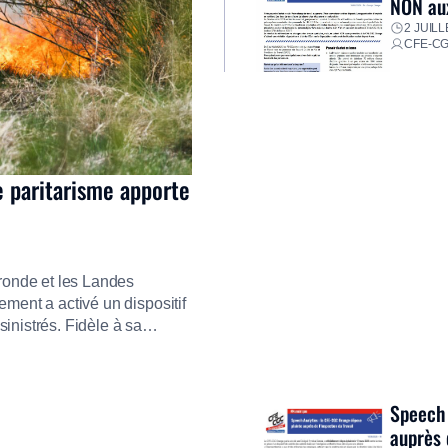
NON aux
2 JUILL
CFE-C
e paritarisme apporte
ironde et les Landes
ment a activé un dispositif
inistrés. Fidèle à sa
ment ses équipes afin de
res pour faire face aux
Speech 
auprès 