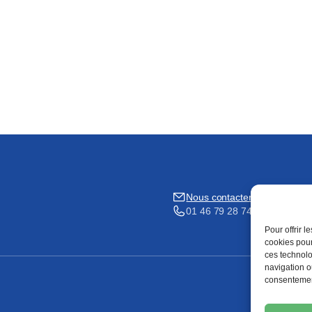
Nous contacter
01 46 79 28 74
Pour offrir 
cookies pour
ces technolo
navigation ou
consentement