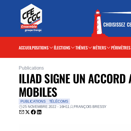
ACCUEIL
POSITIONS
ÉLECTIONS
THÈMES
MÉTIERS
PÉRIMÈTRES
Publications
ILIAD SIGNE UN ACCORD 
MOBILES
PUBLICATIONS
TÉLÉCOMS
25 NOVEMBRE 2022 - 16H11
FRANÇOIS BRESSY
Envoyer par email (nouvelle fenêtre)
Partager sur Twitter (nouvelle fenêtre)
Partager sur Facebook (nouvelle fenêtre)
Partager sur LinkedIn (nouvelle fenêtre)