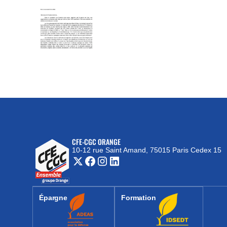
CFE-CGC ORANGE
10-12 rue Saint Amand, 75015 Paris Cedex 15
(nouvelle fenêtre)
Épargne
Formation
(nouvelle fenêtre)
(nouvelle fenêtre)