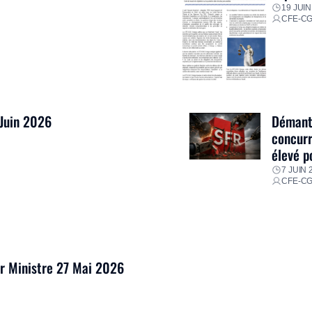
19 JUIN
CFE-C
 Juin 2026
Démantè
concurr
élevé p
7 JUIN 
CFE-C
er Ministre 27 Mai 2026