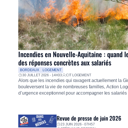
Incendies en Nouvelle-Aquitaine : quand l
des réponses concrètes aux salariés
BORDEAUX
LOGEMENT
30 JUILLET 2026 - 14H33
CIT LOGEMENT
Alors que les incendies qui ravagent actuellement la G
bouleversent la vie de nombreuses familles, Action Loge
d’urgence exceptionnel pour accompagner les salariés s
mission d’utilité sociale, le Groupe mobilise immédiate
proposer un diagnostic personnalisé, des aides financiè
premières dépenses, […]
Revue de presse de juin 2026
23 JUIN 2026 - 07H57