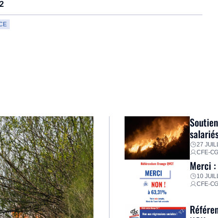
22
CE
Soutien
salarié
27 JUIL
CFE-C
Merci :
10 JUIL
CFE-C
Référen