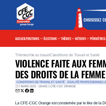
ACCUEIL
POSITIONS
ÉLECTIONS
THÈMES
MÉTIERS
PÉRIMÈTRES
Thèmes
Vie au travail
Conditions de Travail et Santé
VIOLENCE FAITE AUX FEM
DES DROITS DE LA FEMME
CONDITIONS DE TRAVAIL ET SANTÉ
EGALITÉ PROFESSIONNELLE 
7 MARS 2025 - 16H00
CFE-CGC ORANGE
Envoyer par email (nouvelle fenêtre)
Partager sur Twitter (nouvelle fenêtre)
Partager sur Facebook (nouvelle fenêtre)
Partager sur LinkedIn (nouvelle fenêtre)
La CFE-CGC Orange est consternée par le like de la 