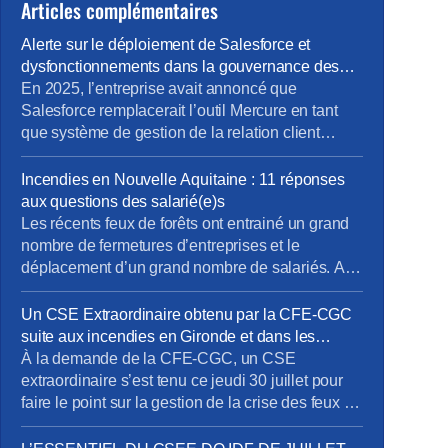
Articles complémentaires
Alerte sur le déploiement de Salesforce et
dysfonctionnements dans la gouvernance des
projets métiers
En 2025, l’entreprise avait annoncé que
Salesforce remplacerait l’outil Mercure en tant
que système de gestion de la relation client
(CRM). À cette occasion, la Direction Pro-PME et
la Direction du Système d’Information (DSI)
Incendies en Nouvelle Aquitaine : 11 réponses
avaient sollicité chaque métier pour élaborer un
aux questions des salarié(e)s
cahier des charges rigoureux, destiné à prendre
Les récents feux de forêts ont entrainé un grand
en compte les besoins terrain spécifiques de […]
nombre de fermetures d’entreprises et le
déplacement d’un grand nombre de salariés. Au
30 juillet, ce sont près de 19500 établissements
et près de 61 500 salariés qui étaient concernés.
Un CSE Extraordinaire obtenu par la CFE-CGC
Pour limiter les impacts de cette crise sur l’emploi
suite aux incendies en Gironde et dans les
et sur les entreprises, l’activité partielle peut-être
Landes
À la demande de la CFE-CGC, un CSE
[…]
extraordinaire s’est tenu ce jeudi 30 juillet pour
faire le point sur la gestion de la crise des feux de
forêt qui touchent la Gironde et les Landes. Plus
de 1 100 salariés de la DO Grand Sud-Ouest