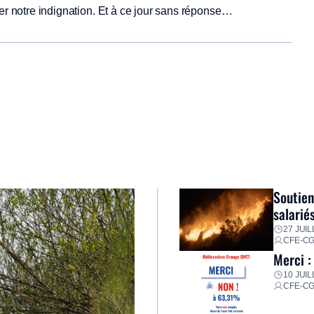
mer notre indignation. Et à ce jour sans réponse…
Soutien
salarié
27 JUIL
CFE-C
Merci :
10 JUIL
CFE-C