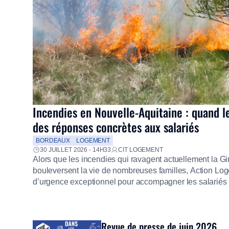
Incendies en Nouvelle-Aquitaine : quand l
des réponses concrètes aux salariés
BORDEAUX
LOGEMENT
30 JUILLET 2026 - 14H33
CIT LOGEMENT
Alors que les incendies qui ravagent actuellement la G
bouleversent la vie de nombreuses familles, Action Loge
d’urgence exceptionnel pour accompagner les salariés s
mission d’utilité sociale, le Groupe mobilise immédiate
proposer un diagnostic personnalisé, des aides financiè
premières dépenses, […]
Revue de presse de juin 2026