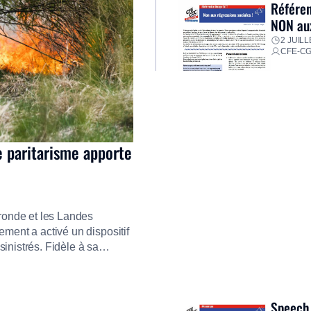
Référen
NON aux
2 JUILL
CFE-C
e paritarisme apporte
ironde et les Landes
ment a activé un dispositif
inistrés. Fidèle à sa
ment ses équipes afin de
res pour faire face aux
Speech 