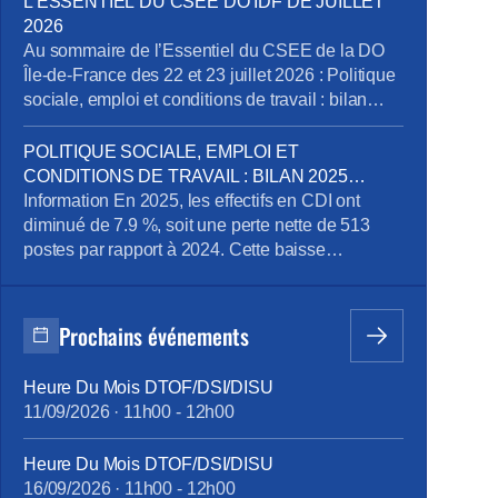
L’ESSENTIEL DU CSEE DO IDF DE JUILLET
sont concernés. Voici ce qu’il faut retenir des
2026
échanges, […]
Au sommaire de l’Essentiel du CSEE de la DO
Île-de-France des 22 et 23 juillet 2026 : Politique
sociale, emploi et conditions de travail : bilan
2025 emploi, perspectives et compétences Pôle
Obligations Légales de Paris : dénonciation
POLITIQUE SOCIALE, EMPLOI ET
d’usage et mise en conformité des déclarations
CONDITIONS DE TRAVAIL : BILAN 2025
des heures et périodes d’astreinte Recrutement
EMPLOI, PERSPECTIVES ET
Information En 2025, les effectifs en CDI ont
d’un préventeur au sein […]
COMPÉTENCES
diminué de 7.9 %, soit une perte nette de 513
postes par rapport à 2024. Cette baisse
s’explique par un volume important de départs de
l’entreprise (392 au total, dont 348 départs à la
retraite) qui ne sont pas remplacés. On observe
Prochains événements
par ailleurs un net ralentissement […]
Heure Du Mois DTOF/DSI/DISU
11/09/2026
·
11h00
-
12h00
Heure Du Mois DTOF/DSI/DISU
16/09/2026
·
11h00
-
12h00