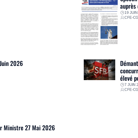
auprès 
19 JUIN
CFE-C
 Juin 2026
Démantè
concurr
élevé p
7 JUIN 
CFE-C
er Ministre 27 Mai 2026